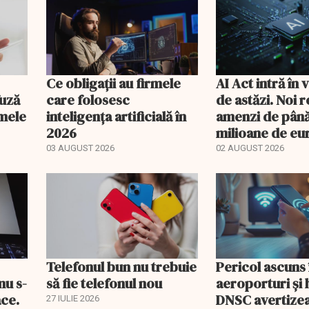
Ce obligații au firmele
AI Act intră în
fuză
care folosesc
de astăzi. Noi r
emele
inteligența artificială în
amenzi de până
2026
milioane de eu
utilizarea intel
03 AUGUST 2026
02 AUGUST 2026
artificiale
Telefonul bun nu trebuie
Pericol ascuns 
nu s-
să fie telefonul nou
aeroporturi și 
ace.
DNSC avertize
27 IULIE 2026