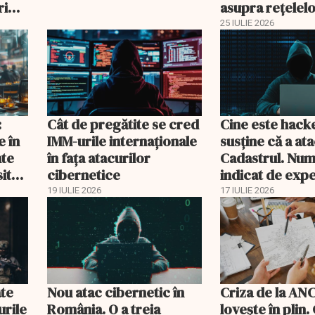
ri
asupra rețelelo
gratuite
25 IULIE 2026
:
Cât de pregătite se cred
Cine este hack
e în
IMM-urile internaționale
susține că a at
nte
în fața atacurilor
Cadastrul. Num
ite-
cibernetice
indicat de expe
mla)
19 IULIE 2026
17 IULIE 2026
ate
Nou atac cibernetic în
Criza de la AN
urile
România. O a treia
lovește în plin.