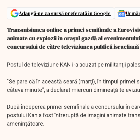
Adaugă-ne ca sursă preferată în Google
Urmăr
Transmisiunea online a primei semifinale a Eurovisio
animate cu explozii în oraşul gazdă al evenimentului
concursului de către televiziunea publică israelian
Postul de televiziune KAN i-a acuzat pe militanţii pale
"Se pare că în această seară (marţi), în timpul primei s
câteva minute", a declarat miercuri dimineaţă televizi
După începerea primei semifinale a concursului în care
postului Kan a fost întreruptă de imagini animate trans
ameninţătoare.