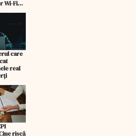
r Wi-Fi
erul care
acat
ele real
rți
CPI
 Cine riscă