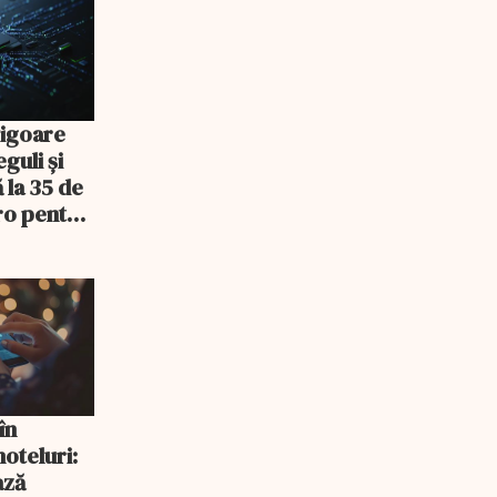
 vigoare
eguli și
 la 35 de
ro pentru
igenței
în
hoteluri:
ază