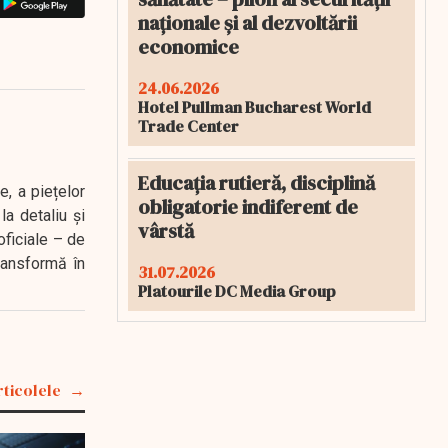
naționale și al dezvoltării
economice
24.06.2026
Hotel Pullman Bucharest World
Trade Center
Educația rutieră, disciplină
e, a piețelor
obligatorie indiferent de
a detaliu și
vârstă
oficiale – de
transformă în
31.07.2026
Platourile DC Media Group
rticolele