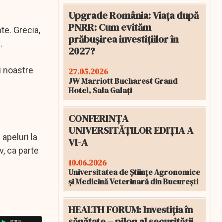
Upgrade România: Viața după
PNRR: Cum evităm
te. Grecia,
prăbușirea investițiilor în
ă.
2027?
i noastre
27.05.2026
JW Marriott Bucharest Grand
Hotel, Sala Galați
CONFERINȚA
UNIVERSITĂȚILOR EDIȚIA A
 apeluri la
VI-A
v, ca parte
10.06.2026
Universitatea de Științe Agronomice
și Medicină Veterinară din București
HEALTH FORUM: Investiția în
sănătate – pilon al securității