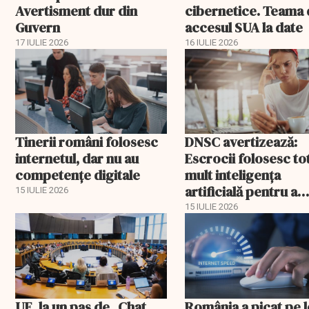
Avertisment dur din
cibernetice. Teama
Guvern
accesul SUA la date
17 IULIE 2026
16 IULIE 2026
Tinerii români folosesc
DNSC avertizează:
internetul, dar nu au
Escrocii folosesc to
competențe digitale
mult inteligența
artificială pentru a
15 IULIE 2026
păcăli victimele
15 IULIE 2026
UE, la un pas de „Chat
România a picat pe 