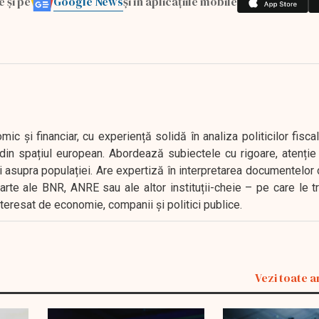
Google News
e și pe
și în aplicațiile mobile
 și financiar, cu experiență solidă în analiza politicilor fiscal
in spațiul european. Abordează subiectele cu rigoare, atenție l
i asupra populației. Are expertiză în interpretarea documentelor 
oarte ale BNR, ANRE sau ale altor instituții-cheie – pe care le 
interesat de economie, companii și politici publice.
Vezi toate a