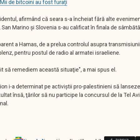
i de bitcoini au fost furați
cidentul, afirmând că seara s-a încheiat fără alte evenimen
a, San Marino şi Slovenia s-au calificat în finala de sâmbăt
aparent a Hamas, de a prelua controlul asupra transmisiuni
oblenz, pentru postul de radio al armatei israeliene.
it să remediem această situaţie", a mai spus el.
on i-a determinat pe activiştii pro-palestinieni să lanseze
zultat însă, ţărilor să nu participe la concursul de la Tel Avi
nal.