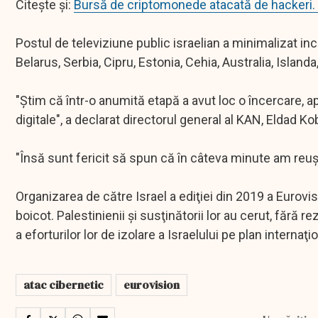
Citește și:
Bursă de criptomonede atacată de hackeri. Mi
Postul de televiziune public israelian a minimalizat in
Belarus, Serbia, Cipru, Estonia, Cehia, Australia, Island
"Ştim că într-o anumită etapă a avut loc o încercare, 
digitale", a declarat directorul general al KAN, Eldad K
"Însă sunt fericit să spun că în câteva minute am reuş
Organizarea de către Israel a ediţiei din 2019 a Eurovisi
boicot. Palestinienii şi susţinătorii lor au cerut, fără re
a eforturilor lor de izolare a Israelului pe plan internaţio
atac cibernetic
eurovision