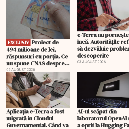
e-Terra nu pornește
încă. Autoritățile re
Proiect de
EXCLUSIV
să dezvăluie probl
494 milioane de lei,
descoperite
răspunsuri cu porția. Ce
nu spune CNAS despre
03 AUGUST 2026
noul PIAS
05 AUGUST 2026
Aplicația e-Terra a fost
AI-ul scăpat din
migrată în Cloudul
laboratorul OpenAI 
Guvernamental. Când va
a oprit la Hugging F