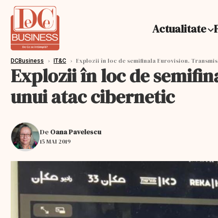
Actualitate
›
›
Explozii în loc de semifinala Eurovision. Transmisia
DCBusiness
IT&C
Explozii în loc de semifin
unui atac cibernetic
De
Oana Pavelescu
15 MAI 2019