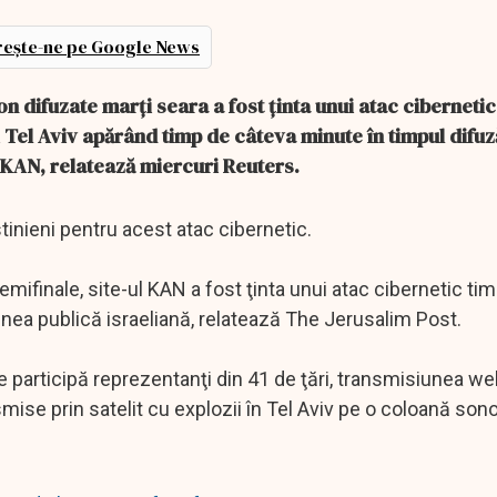
ește-ne pe Google News
n difuzate marţi seara a fost ţinta unui atac cibernetic
 Tel Aviv apărând timp de câteva minute în timpul difuz
ă KAN, relatează miercuri Reuters.
stinieni pentru acest atac cibernetic.
emifinale, site-ul KAN a fost ţinta unui atac cibernetic ti
unea publică israeliană, relatează The Jerusalim Post.
 participă reprezentanţi din 41 de ţări, transmisiunea we
mise prin satelit cu explozii în Tel Aviv pe o coloană son