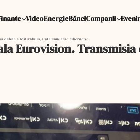
Finante
Video
Energie
Bănci
Companii
Eveni
 online a festivalului, ținta unui atac cibernetic
ala Eurovision. Transmisia o