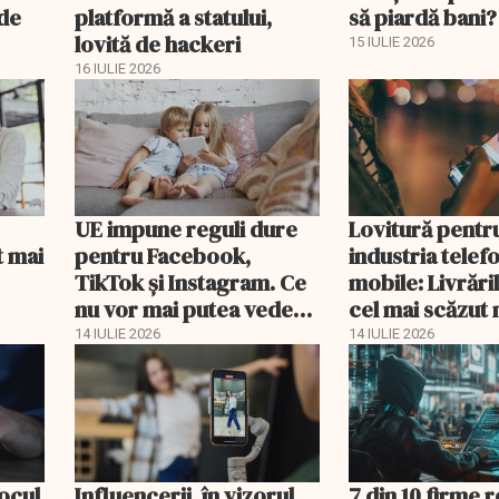
 de
platformă a statului,
să piardă bani?
lovită de hackeri
15 IULIE 2026
16 IULIE 2026
UE impune reguli dure
Lovitură pentr
t mai
pentru Facebook,
industria telef
TikTok și Instagram. Ce
mobile: Livrări
nu vor mai putea vedea
cel mai scăzut 
minorii
2013
14 IULIE 2026
14 IULIE 2026
locul
Influencerii, în vizorul
7 din 10 firme 