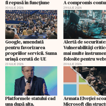
fi repusă în funcțiune
A compromis contu
din patru servicii
30 IULIE 2026
29 IULIE 2026
Google, amendată
Alertă de securitate
pentru favorizarea
Vulnerabilități critic
propriilor servicii. Suma
mai multe instrume
uriașă cerută de UE
folosite pentru webs
uri (WordPress, Joo
23 IULIE 2026
20 IULIE 2026
Platformele statului cad
Armata Elveției sco
una după alta.
Microsoft din struct