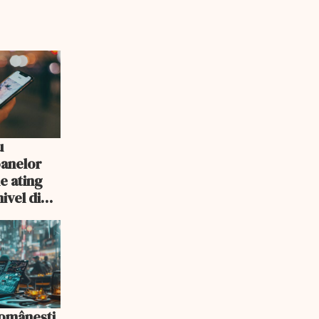
u
oanelor
le ating
nivel din
românești,