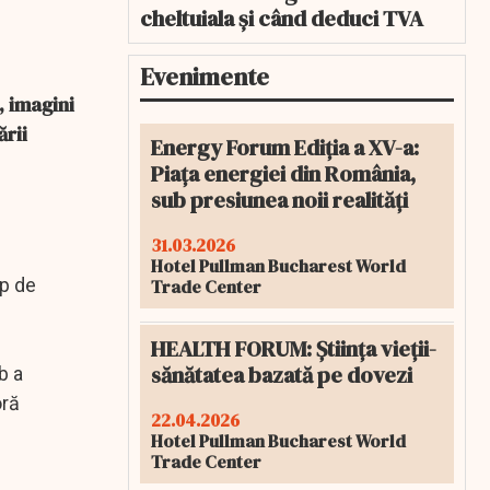
cheltuiala și când deduci TVA
Evenimente
, imagini
ării
Energy Forum Ediția a XV-a:
Piața energiei din România,
sub presiunea noii realități
31.03.2026
Hotel Pullman Bucharest World
mp de
Trade Center
HEALTH FORUM: Știința vieții-
sănătatea bazată pe dovezi
b a
oră
22.04.2026
Hotel Pullman Bucharest World
Trade Center