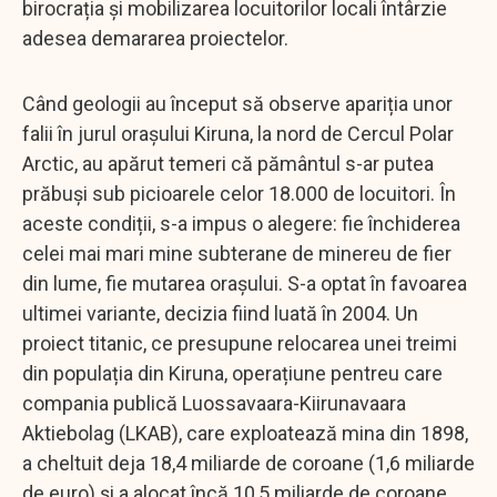
birocrația și mobilizarea locuitorilor locali întârzie
adesea demararea proiectelor.
Când geologii au început să observe apariția unor
falii în jurul orașului Kiruna, la nord de Cercul Polar
Arctic, au apărut temeri că pământul s-ar putea
prăbuși sub picioarele celor 18.000 de locuitori. În
aceste condiții, s-a impus o alegere: fie închiderea
celei mai mari mine subterane de minereu de fier
din lume, fie mutarea orașului. S-a optat în favoarea
ultimei variante, decizia fiind luată în 2004. Un
proiect titanic, ce presupune relocarea unei treimi
din populația din Kiruna, operațiune pentreu care
compania publică Luossavaara-Kiirunavaara
Aktiebolag (LKAB), care exploatează mina din 1898,
a cheltuit deja 18,4 miliarde de coroane (1,6 miliarde
de euro) și a alocat încă 10,5 miliarde de coroane.