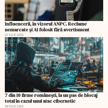
Influencerii, în vizorul ANPC. Reclame
nemarcate și AI folosit fără avertisment
07 IULIE 2026
7 din 10 firme românești, la un pas de blocaj
total în cazul unui atac cibernetic
06 IULIE 2026