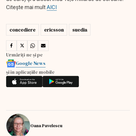
Citește mai mult
AICI
concediere
ericsson
suedia
Urmăriți-ne și pe
Google News
și în aplicațiile mobile
Oana Pavelescu