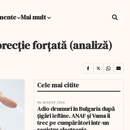
mente
Mai mult
ecţie forţată (analiză)
Cele mai citite
06 AUGUST 2026
Adio drumuri în Bulgaria după
țigări ieftine. ANAF și Vama îi
trec pe cumpărători într-un
registru electronic