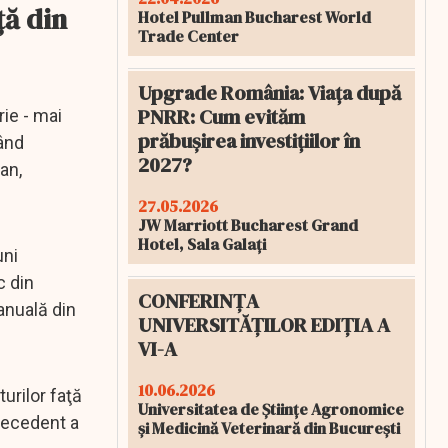
ţă din
Hotel Pullman Bucharest World
Trade Center
Upgrade România: Viața după
PNRR: Cum evităm
rie - mai
prăbușirea investițiilor în
când
2027?
an,
27.05.2026
JW Marriott Bucharest Grand
Hotel, Sala Galați
uni
c din
CONFERINȚA
anuală din
UNIVERSITĂȚILOR EDIȚIA A
VI-A
10.06.2026
urilor faţă
Universitatea de Științe Agronomice
precedent a
și Medicină Veterinară din București