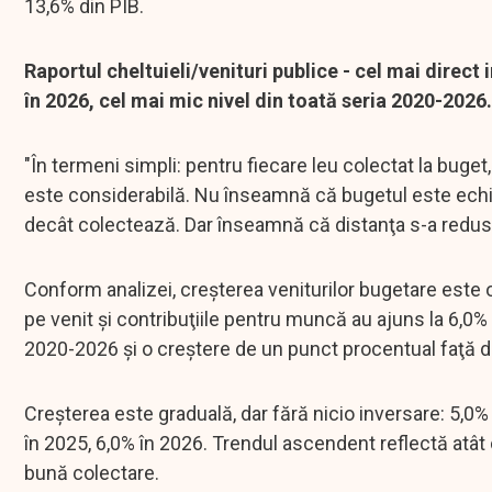
13,6% din PIB.
Raportul cheltuieli/venituri publice - cel mai direct i
în 2026, cel mai mic nivel din toată seria 2020-2026.
"În termeni simpli: pentru fiecare leu colectat la buget, 
este considerabilă. Nu înseamnă că bugetul este echil
decât colectează. Dar înseamnă că distanţa s-a redus
Conform analizei, creşterea veniturilor bugetare este o
pe venit şi contribuţiile pentru muncă au ajuns la 6,0% 
2020-2026 şi o creştere de un punct procentual faţă de
Creşterea este graduală, dar fără nicio inversare: 5,0% 
în 2025, 6,0% în 2026. Trendul ascendent reflectă atât c
bună colectare.