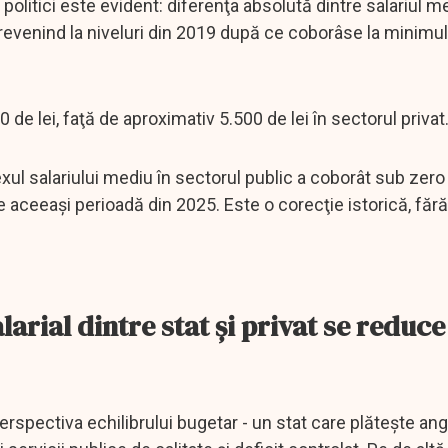
 politici este evident: diferenţa absolută dintre salariul m
, revenind la niveluri din 2019 după ce coborâse la minimul 
 de lei, faţă de aproximativ 5.500 de lei în sectorul privat
xul salariului mediu în sectorul public a coborât sub zero 
e aceeaşi perioadă din 2025. Este o corecţie istorică, fără
larial dintre stat şi privat se reduce
rspectiva echilibrului bugetar - un stat care plăteşte ang