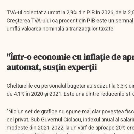
TVA-ul colectat a urcat la 2,9% din PIB în 2026, de la 2,
Creşterea TVA-ului ca procent din PIB este un semnal mi
umflă valoarea nominală a tranzacţiilor taxate.
"Într-o economie cu inflaţie de a
automat, susţin experţii
Cheltuielile cu personalul bugetar au scăzut la 3,3% din 
de 4,1% în 2020 şi 2021. Este una dintre reducerile stru
"Niciun set de grafice nu spune mai clar povestea fiscal
cel privat. Sub Guvernul Ciolacu, indexul anual al salar
modeste din 2021-2022, la un vârf de aproape 20% creşt