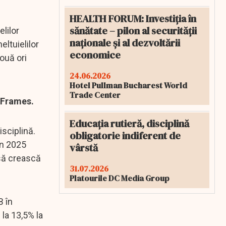
HEALTH FORUM: Investiția în
sănătate – pilon al securității
lilor
naționale și al dezvoltării
eltuielilor
economice
ouă ori
24.06.2026
Hotel Pullman Bucharest World
Trade Center
a Frames.
Educația rutieră, disciplină
isciplină.
obligatorie indiferent de
în 2025
vârstă
 să crească
31.07.2026
Platourile DC Media Group
B în
 la 13,5% la