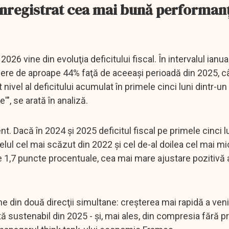
 a înregistrat cea mai bună performan
026 vine din evoluţia deficitului fiscal. În intervalul ianua
cădere de aproape 44% faţă de aceeaşi perioadă din 2025, 
nivel al deficitului acumulat în primele cinci luni dintr-un 
", se arată în analiză.
t. Dacă în 2024 şi 2025 deficitul fiscal pe primele cinci l
velul cel mai scăzut din 2022 şi cel de-al doilea cel mai mi
de 1,7 puncte procentuale, cea mai mare ajustare pozitivă 
e din două direcţii simultane: creşterea mai rapidă a venit
ă sustenabil din 2025 - şi, mai ales, din compresia fără 