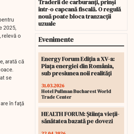
Traderii de carburanți, prinși
într-o capcană fiscală. O regulă
nouă poate bloca tranzacții
pentru
uzuale
de 2025,
, relevă o
Evenimente
Energy Forum Ediția a XV-a:
e, arată că
Piața energiei din România,
coace.
sub presiunea noii realități
vat se
31.03.2026
Hotel Pullman Bucharest World
Trade Center
are în faţă
HEALTH FORUM: Știința vieții-
sănătatea bazată pe dovezi
22.04.2026