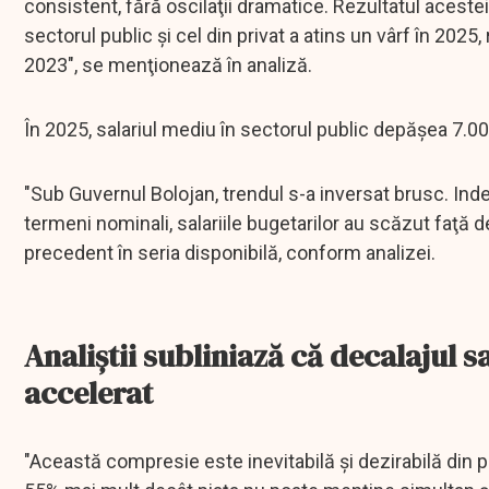
consistent, fără oscilaţii dramatice. Rezultatul acestei
sectorul public şi cel din privat a atins un vârf în 2025
2023", se menţionează în analiză.
În 2025, salariul mediu în sectorul public depăşea 7.000
"Sub Guvernul Bolojan, trendul s-a inversat brusc. Inde
termeni nominali, salariile bugetarilor au scăzut faţă d
precedent în seria disponibilă, conform analizei.
Analiştii subliniază că decalajul sa
accelerat
"Această compresie este inevitabilă şi dezirabilă din pe