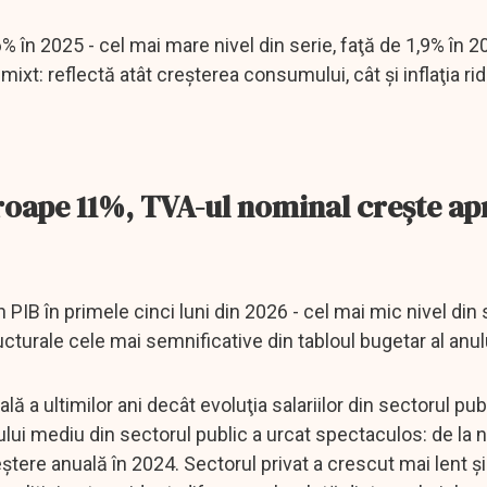
6% în 2025 - cel mai mare nivel din serie, faţă de 1,9% în 2
xt: reflectă atât creşterea consumului, cât şi inflaţia rid
proape 11%, TVA-ul nominal creşte a
PIB în primele cinci luni din 2026 - cel mai mic nivel din s
cturale cele mai semnificative din tabloul bugetar al anul
ă a ultimilor ani decât evoluţia salariilor din sectorul pub
iului mediu din sectorul public a urcat spectaculos: de la n
ere anuală în 2024. Sectorul privat a crescut mai lent ş