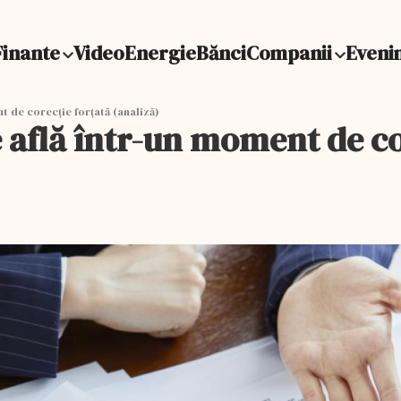
Finante
Video
Energie
Bănci
Companii
Eveni
 de corecţie forţată (analiză)
flă într-un moment de cor