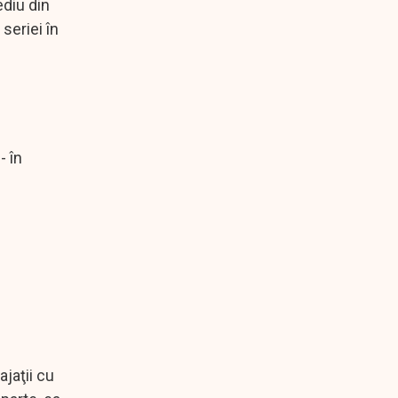
ediu din
seriei în
.
- în
ajaţii cu