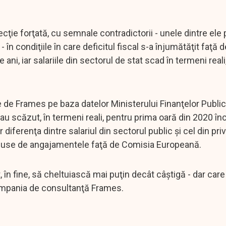
e forţată, cu semnale contradictorii - unele dintre ele 
în condiţiile în care deficitul fiscal s-a înjumătăţit faţă 
ani, iar salariile din sectorul de stat scad în termeni reali
te de Frames pe baza datelor Ministerului Finanţelor Public
e au scăzut, în termeni reali, pentru prima oară din 2020 în
 diferenţa dintre salariul din sectorul public şi cel din pri
puse de angajamentele faţă de Comisia Europeană.
în fine, să cheltuiască mai puţin decât câştigă - dar care 
 compania de consultanţă Frames.