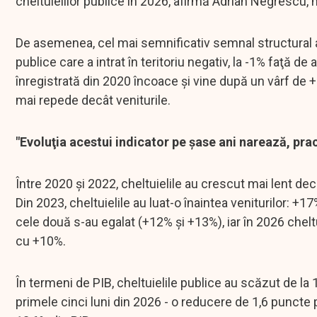
cheltuielilor publice în 2026, afirmă Adrian Negrescu
De asemenea, cel mai semnificativ semnal structural al
publice care a intrat în teritoriu negativ, la -1% faţă 
înregistrată din 2020 încoace şi vine după un vârf de 
mai repede decât veniturile.
"Evoluţia acestui indicator pe şase ani narează, prac
Între 2020 şi 2022, cheltuielile au crescut mai lent de
Din 2023, cheltuielile au luat-o înaintea veniturilor: 
cele două s-au egalat (+12% şi +13%), iar în 2026 cheltu
cu +10%.
În termeni de PIB, cheltuielile publice au scăzut de la 1
primele cinci luni din 2026 - o reducere de 1,6 puncte 