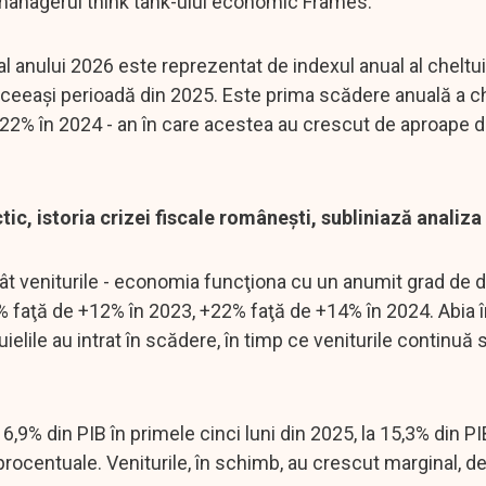
, managerul think tank-ului economic Frames.
 anului 2026 este reprezentat de indexul anual al cheltuie
de aceeaşi perioadă din 2025. Este prima scădere anuală a ch
+22% în 2024 - an în care acestea au crescut de aproape d
tic, istoria crizei fiscale româneşti, subliniază analiz
cât veniturile - economia funcţiona cu un anumit grad de d
+17% faţă de +12% în 2023, +22% faţă de +14% în 2024. Abia 
ielile au intrat în scădere, în timp ce veniturile continuă
6,9% din PIB în primele cinci luni din 2025, la 15,3% din PI
procentuale. Veniturile, în schimb, au crescut marginal, de