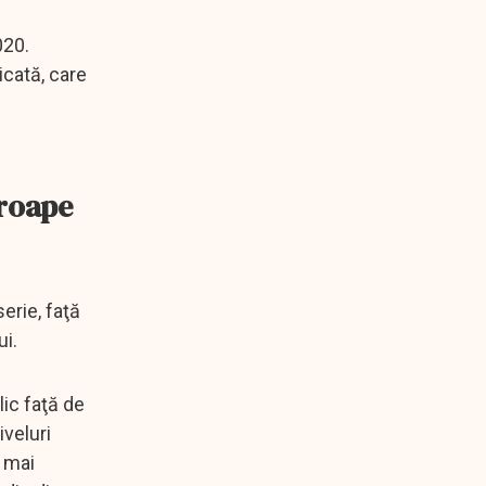
020.
icată, care
proape
erie, faţă
ui.
lic faţă de
iveluri
i mai