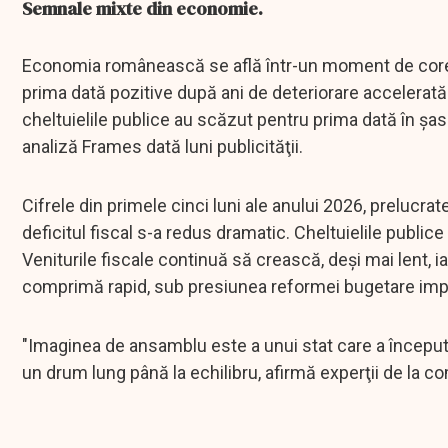
Semnale mixte din economie.
Economia românească se află într-un moment de corecţi
prima dată pozitive după ani de deteriorare accelerată - 
cheltuielile publice au scăzut pentru prima dată în şase 
analiză Frames dată luni publicităţii.
Cifrele din primele cinci luni ale anului 2026, prelucra
deficitul fiscal s-a redus dramatic. Cheltuielile public
Veniturile fiscale continuă să crească, deşi mai lent, iar
comprimă rapid, sub presiunea reformei bugetare im
"Imaginea de ansamblu este a unui stat care a început, 
un drum lung până la echilibru, afirmă experţii de la