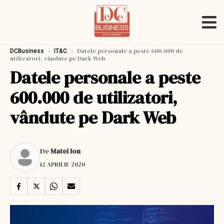
›
›
Datele personale a peste 600.000 de
DCBusiness
IT&C
utilizatori, vândute pe Dark Web
Datele personale a peste
600.000 de utilizatori,
vândute pe Dark Web
De
Matei Ion
12 APRILIE 2020