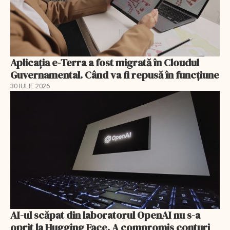
Aplicația e-Terra a fost migrată în Cloudul
Guvernamental. Când va fi repusă în funcțiune
30 IULIE 2026
AI-ul scăpat din laboratorul OpenAI nu s-a
oprit la Hugging Face. A compromis conturi