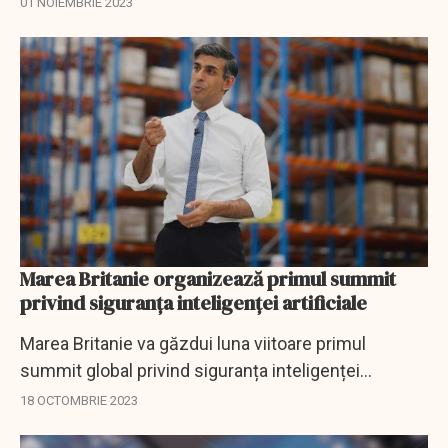
01 NOIEMBRIE 2023
globale de cooperare în ceea ce privește...
Marea Britanie organizează primul summit
privind siguranța inteligenței artificiale
Marea Britanie va găzdui luna viitoare primul
summit global privind siguranța inteligenței
artificiale (AI), cu scopul de a-și croi un rol ca arbitru
18 OCTOMBRIE 2023
între Statele Unite, China și Uniunea...