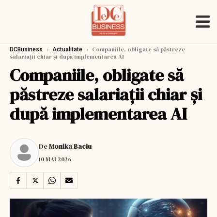
›
›
Companiile, obligate să păstreze
DCBusiness
Actualitate
salariații chiar și după implementarea AI
Companiile, obligate să
păstreze salariații chiar și
după implementarea AI
De
Monika Baciu
10 MAI 2026