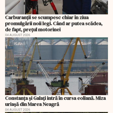
Carburanții se scumpesc chiar în ziua
promulgării noii legi. Când ar putea scădea,
de fapt, prețul motorinei
04 AUGUST 2026
Constanța și Galați intră în cursa eoliană. Miza
uriașă din Marea Neagră
04 AUGUST 2026