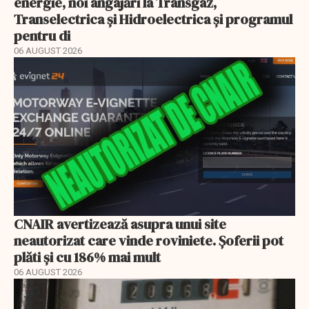
energie, noi angajări la Transgaz,
Transelectrica și Hidroelectrica și programul
pentru di
06 AUGUST 2026
CNAIR avertizează asupra unui site
neautorizat care vinde roviniete. Șoferii pot
plăti și cu 186% mai mult
06 AUGUST 2026