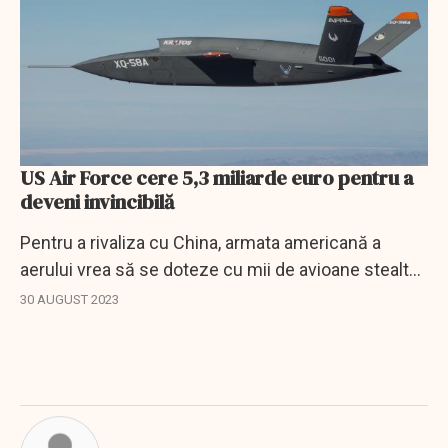
US Air Force cere 5,3 miliarde euro pentru a
deveni invincibilă
Pentru a rivaliza cu China, armata americană a
aerului vrea să se doteze cu mii de avioane stealth
autonome. Aparatele vor zbura fără ajutorul unui
30 AUGUST 2023
pilot sau al unui operator, dar vor lansa...