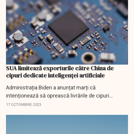
SUA limitează exporturile către China de
cipuri dedicate inteligenței artificiale
Administrația Biden a anunțat marți că
intenționează să oprească livrările de cipuri
dedicate inteligenței artificiale către China,
17 OCTOMBRIE 2023
proiectate de Nvidia și alte companii din domeniu,
ca...