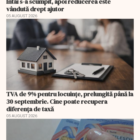
Întâi s-a scumpit, apoi reducerea este
vândută drept ajutor
05 AUGUST 2026
TVA de 9% pentru locuințe, prelungită până la
30 septembrie. Cine poate recupera
diferența de taxă
05 AUGUST 2026
EXCLUSIV