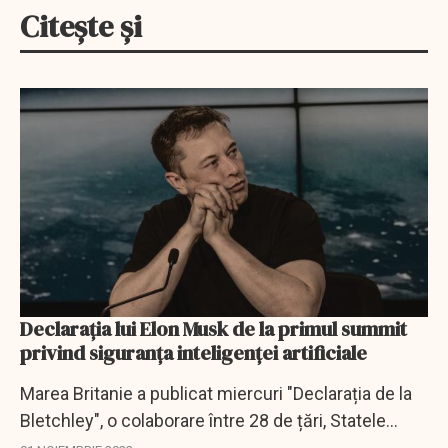
Citește și
Declarația lui Elon Musk de la primul summit
privind siguranța inteligenței artificiale
Marea Britanie a publicat miercuri "Declarația de la
Bletchley", o colaborare între 28 de țări, Statele
Unite și China, menită să stimuleze eforturile