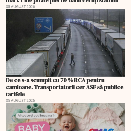
mari. Cine poate pierde banii ceruți statului
05 AUGUST 2026
De ce s-a scumpit cu 70 % RCA pentru
camioane. Transportatorii cer ASF să publice
tarifele
05 AUGUST 2026