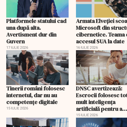
Platformele statului cad
Armata Elveției sco
una după alta.
Microsoft din struct
Avertisment dur din
cibernetice. Teama
Guvern
accesul SUA la date
17 IULIE 2026
16 IULIE 2026
Tinerii români folosesc
DNSC avertizează:
internetul, dar nu au
Escrocii folosesc to
competențe digitale
mult inteligența
artificială pentru a
15 IULIE 2026
păcăli victimele
15 IULIE 2026