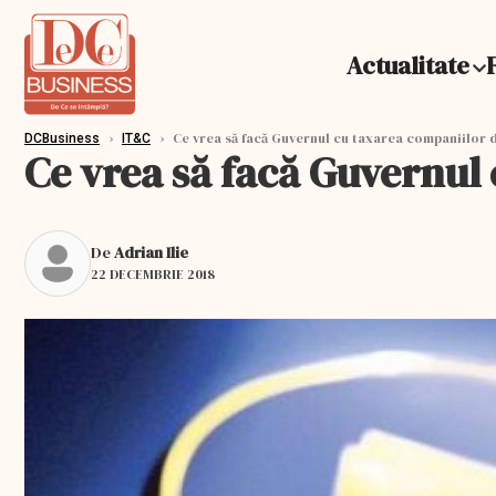
Actualitate
›
›
Ce vrea să facă Guvernul cu taxarea companiilor 
DCBusiness
IT&C
Ce vrea să facă Guvernul
De
Adrian Ilie
22 DECEMBRIE 2018