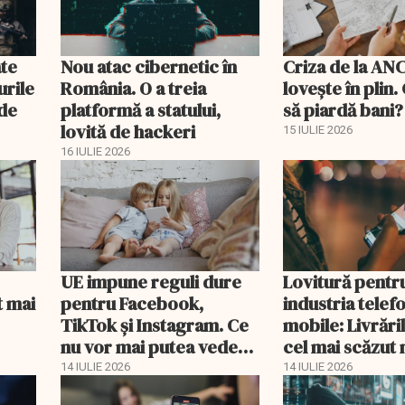
ate
Nou atac cibernetic în
Criza de la AN
urile
România. O a treia
lovește în plin.
 de
platformă a statului,
să piardă bani?
lovită de hackeri
15 IULIE 2026
16 IULIE 2026
UE impune reguli dure
Lovitură pentr
t mai
pentru Facebook,
industria telef
TikTok și Instagram. Ce
mobile: Livrări
nu vor mai putea vedea
cel mai scăzut 
minorii
2013
14 IULIE 2026
14 IULIE 2026