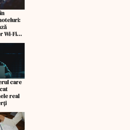
în
hoteluri:
ază
r Wi-Fi
erul care
acat
ele real
rți