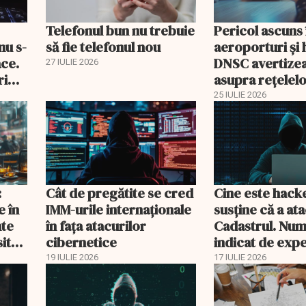
Telefonul bun nu trebuie
Pericol ascuns 
nu s-
să fie telefonul nou
aeroporturi și 
ace.
DNSC avertize
27 IULIE 2026
ri
asupra rețelelo
gratuite
25 IULIE 2026
:
Cât de pregătite se cred
Cine este hack
e în
IMM-urile internaționale
susține că a at
nte
în fața atacurilor
Cadastrul. Num
ite-
cibernetice
indicat de expe
mla)
19 IULIE 2026
17 IULIE 2026