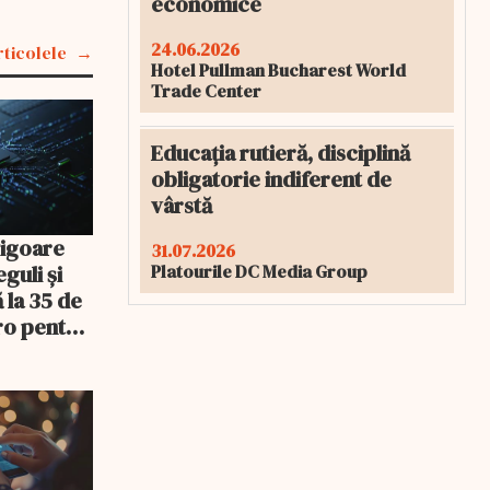
economice
24.06.2026
rticolele
Hotel Pullman Bucharest World
Trade Center
Educația rutieră, disciplină
obligatorie indiferent de
vârstă
 vigoare
31.07.2026
Platourile DC Media Group
eguli și
 la 35 de
ro pentru
igenței