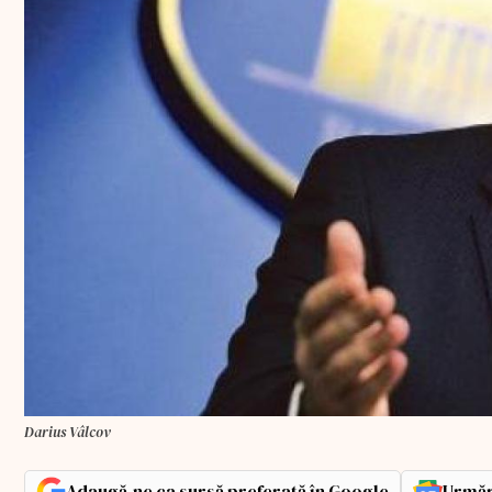
Darius Vâlcov
Adaugă-ne ca sursă preferată în Google
Urmăr