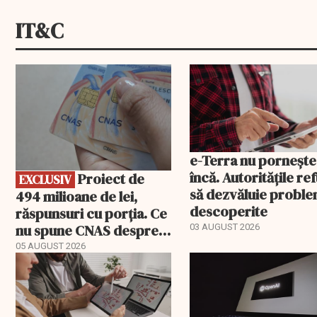
IT&C
EXCLUSIV
e-Terra nu pornește
încă. Autoritățile re
Proiect de
EXCLUSIV
să dezvăluie probl
494 milioane de lei,
descoperite
răspunsuri cu porția. Ce
nu spune CNAS despre
03 AUGUST 2026
noul PIAS
05 AUGUST 2026