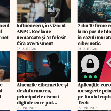
locul
Influencerii, în vizorul
7 din 10 firme 
l
ANPC. Reclame
la un pas de blo
ernet
nemarcate și AI folosit
în cazul unui at
fără avertisment
cibernetic
07 IULIE 2026
06 IULIE 2026
le
Atacurile cibernetice şi
Aplicațiile eu
l
dezinformarea,
mesagerie prin
l
principalele riscuri
pe fondul ruptu
digitale care pot
Tech
declanşa crize în
30 IUNIE 2026
29 IUNIE 2026