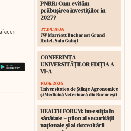
PNRR: Cum evităm
prăbușirea investițiilor în
2027?
27.05.2026
afaceri.
JW Marriott Bucharest Grand
Hotel, Sala Galați
CONFERINȚA
UNIVERSITĂȚILOR EDIȚIA A
VI-A
10.06.2026
Universitatea de Științe Agronomice
și Medicină Veterinară din București
HEALTH FORUM: Investiția în
sănătate – pilon al securității
naționale și al dezvoltării