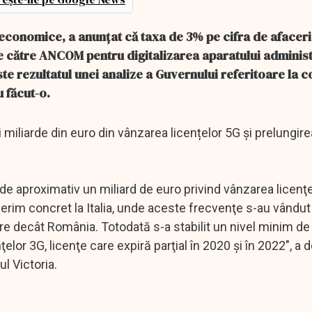
economice, a anunțat că taxa de 3% pe cifra de afaceri,
de către ANCOM pentru digitalizarea aparatului administ
este rezultatul unei analize a Guvernului referitoare la 
u făcut-o.
miliarde din euro din vânzarea licențelor 5G și prelungire
 de aproximativ un miliard de euro privind vânzarea licenţe
referim concret la Italia, unde aceste frecvenţe s-au vândut
are decât România. Totodată s-a stabilit un nivel minim de
lor 3G, licenţe care expiră parţial în 2020 şi în 2022", a d
ul Victoria.