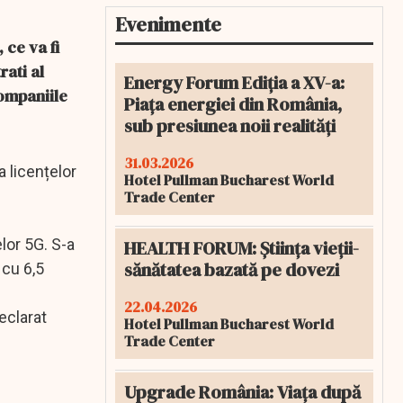
Evenimente
 ce va fi
rati al
Energy Forum Ediția a XV-a:
companiile
Piața energiei din România,
sub presiunea noii realități
31.03.2026
a licențelor
Hotel Pullman Bucharest World
Trade Center
lor 5G. S-a
HEALTH FORUM: Știința vieții-
sănătatea bazată pe dovezi
 cu 6,5
22.04.2026
eclarat
Hotel Pullman Bucharest World
Trade Center
Upgrade România: Viața după