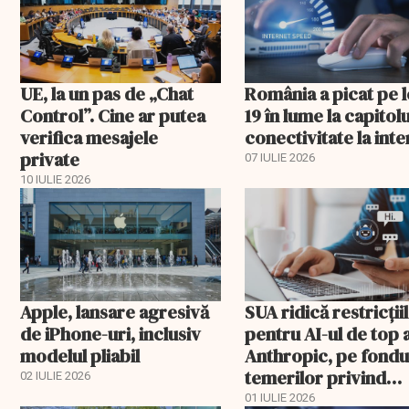
UE, la un pas de „Chat
România a picat pe 
Control”. Cine ar putea
19 în lume la capitolu
verifica mesajele
conectivitate la int
private
07 IULIE 2026
10 IULIE 2026
Apple, lansare agresivă
SUA ridică restricții
de iPhone-uri, inclusiv
pentru AI-ul de top a
modelul pliabil
Anthropic, pe fondu
temerilor privind
02 IULIE 2026
„armele nucleare
01 IULIE 2026