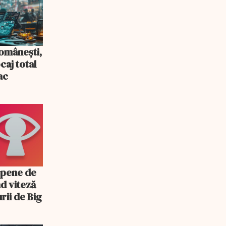
românești,
caj total
ac
ropene de
d viteză
rii de Big