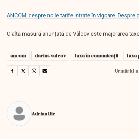
ANCOM, despre noile tarife intrate în vigoare. Despre 
O altă măsură anunțată de Vâlcov este majorarea taxei 
ancom
darius valcov
taxa în comunicații
taxa 
Urmăriți-n
Adrian Ilie