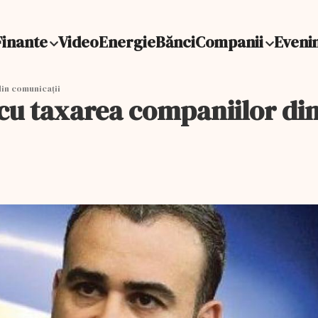
Finante
Video
Energie
Bănci
Companii
Eveni
din comunicații
 cu taxarea companiilor di