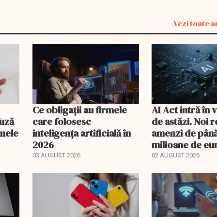
Vezi toate a
Ce obligații au firmele
AI Act intră în
fuză
care folosesc
de astăzi. Noi r
emele
inteligența artificială în
amenzi de până
2026
milioane de eu
utilizarea intel
03 AUGUST 2026
02 AUGUST 2026
artificiale