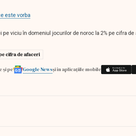
ce este vorba
pe viciu în domeniul jocurilor de noroc la 2% pe cifra de 
pe cifra de afaceri
Google News
e și pe
și în aplicațiile mobile