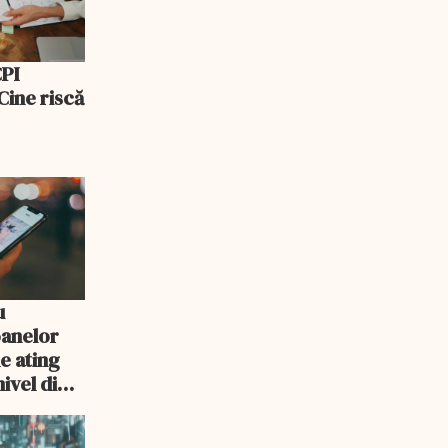
CPI
 Cine riscă
u
oanelor
le ating
nivel din