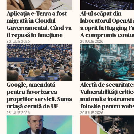
Aplicația e-Terra a fost
AI-ul scăpat din
migrată în Cloudul
laboratorul OpenAI 
Guvernamental. Când va
a oprit la Hugging F
fi repusă în funcțiune
A compromis contu
din patru servicii
30 IULIE 2026
29 IULIE 2026
Google, amendată
Alertă de securitate
pentru favorizarea
Vulnerabilități critic
propriilor servicii. Suma
mai multe instrume
uriașă cerută de UE
folosite pentru webs
uri (WordPress, Joo
23 IULIE 2026
20 IULIE 2026