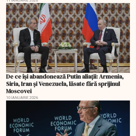
11 IANUARIE 2026
De ce își abandonează Putin aliații: Armenia,
Siria, Iran și Venezuela, lăsate fără sprijinul
Moscovei
10 IANUARIE 2026