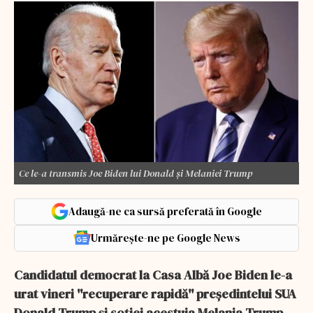
Ce le-a transmis Joe Biden lui Donald și Melaniei Trump
Adaugă-ne ca sursă preferată în Google
Urmărește-ne pe Google News
Candidatul democrat la Casa Albă Joe Biden le-a
urat vineri ''recuperare rapidă'' preşedintelui SUA
Donald Trump şi soţiei acestuia Melania Trump,