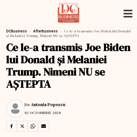
›
›
Ce le-a transmis Joe Biden lui Donald
DCBusiness
Afterbusiness
și Melaniei Trump. Nimeni NU se AȘTEPTA
Ce le-a transmis Joe Biden
lui Donald și Melaniei
Trump. Nimeni NU se
AȘTEPTA
De
Antonia Popescu
02 OCTOMBRIE 2020