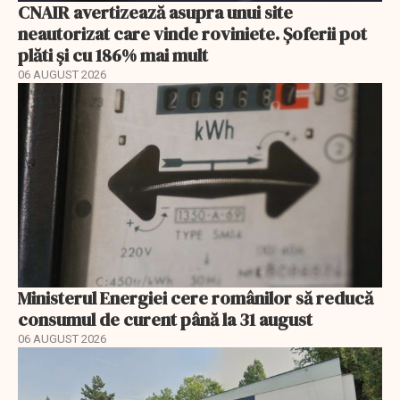
CNAIR avertizează asupra unui site
neautorizat care vinde roviniete. Șoferii pot
plăti și cu 186% mai mult
06 AUGUST 2026
Ministerul Energiei cere românilor să reducă
consumul de curent până la 31 august
06 AUGUST 2026