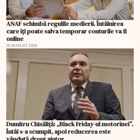
ANAF schimbă regulile medierii. Întâlnirea
care îți poate salva temporar conturile va fi
online
05 AUGUST 2026
Dumitru Chisăliță: „Black Friday-ul motorinei”.
Întâi s-a scumpit, apoi reducerea este
vândută drept ajutor