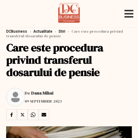
›
›
›
Care este procedura privind
DCBusiness
Actualitate
Stiri
transferul dosarului de pensie
Care este procedura
privind transferul
dosarului de pensie
De
Dana Mihai
09 SEPTEMBRIE 2023