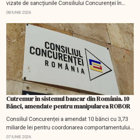
vizate de sancțiunile Consiliului Concurenței în
dosarul ROBOR.
08 IUNIE 2026
Cutremur în sistemul bancar din România. 10
Bănci, amendate pentru manipularea ROBOR
Consiliul Concurenței a amendat 10 bănci cu 3,73
miliarde lei pentru coordonarea comportamentului
în procedura de stabilire a ROBOR.
07 IUNIE 2026