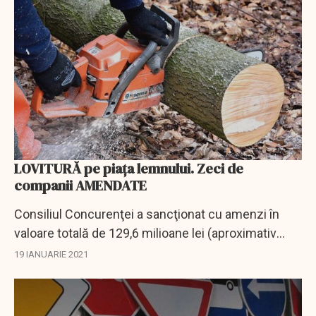
LOVITURĂ pe piața lemnului. Zeci de
companii AMENDATE
Consiliul Concurenţei a sancţionat cu amenzi în
valoare totală de 129,6 milioane lei (aproximativ
26,6 milioane euro) 31 de companii care îşi
19 IANUARIE 2021
desfăşoară activitatea pe piaţa comercializării...