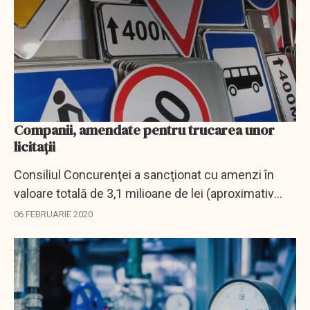
Companii, amendate pentru trucarea unor
licitaţii
Consiliul Concurenţei a sancţionat cu amenzi în
valoare totală de 3,1 milioane de lei (aproximativ
667.000 euro) patru companii pentru trucarea unor
06 FEBRUARIE 2020
licitaţii privind achiziţionarea de...