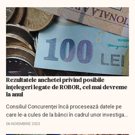
Rezultatele anchetei privind posibile
înţelegeri legate de ROBOR, cel mai devreme
la anul
Consiliul Concurenţei încă procesează datele pe
care le-a cules de la bănci în cadrul unor investigaţii
privind posibile înţelegeri în ceea ce priveşte
06 NOIEMBRIE 2023
produsele şi serviciile de creditare...