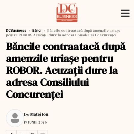
›
›
Băncile contraatacă după amenzile uriașe
DCBusiness
Bănci
pentru ROBOR. Acuzații dure la adresa Consiliului Concurenței
Băncile contraatacă după
amenzile uriașe pentru
ROBOR. Acuzații dure la
adresa Consiliului
Concurenței
De
Matei Ion
19 IUNIE 2026