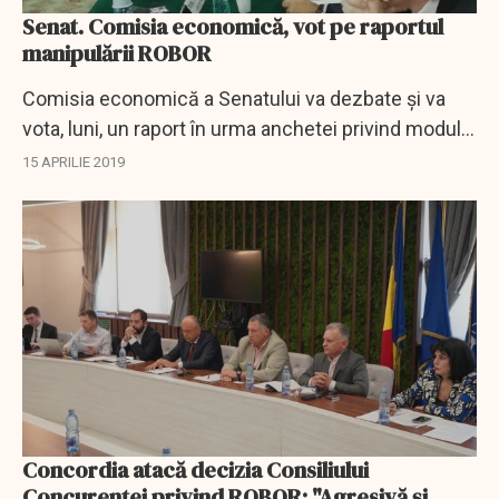
Senat. Comisia economică, vot pe raportul
manipulării ROBOR
Comisia economică a Senatului va dezbate şi va
vota, luni, un raport în urma anchetei privind modul
în care Consiliul Concurenţei a închis, în 2013, o
15 APRILIE 2019
investigaţie referitoare la o eventuală...
Concordia atacă decizia Consiliului
Concurenței privind ROBOR: "Agresivă și