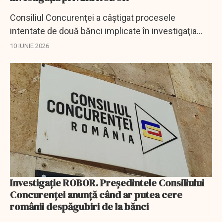
Consiliul Concurenţei a câştigat procesele
intentate de două bănci implicate în investigaţia
privind stabilirea indicelui ROBOR, care au solicitat
10 IUNIE 2026
instanţelorsuspendarea unor proceduri.
Investigaţie ROBOR. Preşedintele Consiliului
Concurenţei anunţă când ar putea cere
românii despăgubiri de la bănci