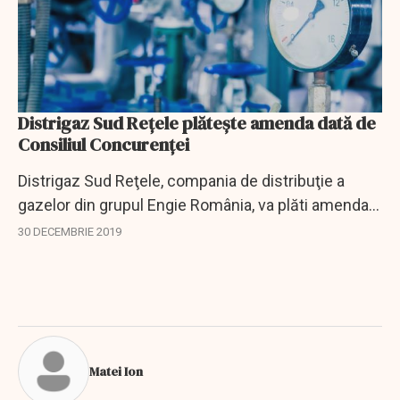
Distrigaz Sud Reţele plătește amenda dată de
Consiliul Concurenței
Distrigaz Sud Reţele, compania de distribuţie a
gazelor din grupul Engie România, va plăti amenda
de 3,7 milioane de euro de la Consiliul Concurenţei
30 DECEMBRIE 2019
pentru abuz de poziţie dominantă, potrivit...
Matei Ion