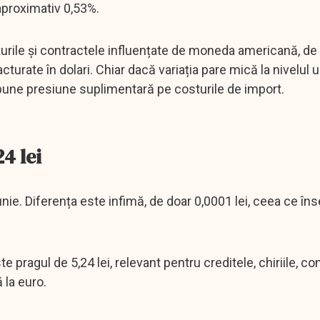
 aproximativ 0,53%.
rile și contractele influențate de moneda americană, de 
turate în dolari. Chiar dacă variația pare mică la nivelul 
e pune presiune suplimentară pe costurile de import.
4 lei
 iunie. Diferența este infimă, de doar 0,0001 lei, ceea ce î
pragul de 5,24 lei, relevant pentru creditele, chiriile, co
 la euro.