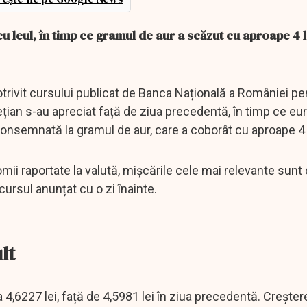
cu leul, în timp ce gramul de aur a scăzut cu aproape 4 le
 potrivit cursului publicat de Banca Națională a României p
lvețian s-au apreciat față de ziua precedentă, în timp ce e
onsemnată la gramul de aur, care a coborât cu aproape 4 l
mii raportate la valută, mișcările cele mai relevante sunt 
e cursul anunțat cu o zi înainte.
lt
a 4,6227 lei, față de 4,5981 lei în ziua precedentă. Crește