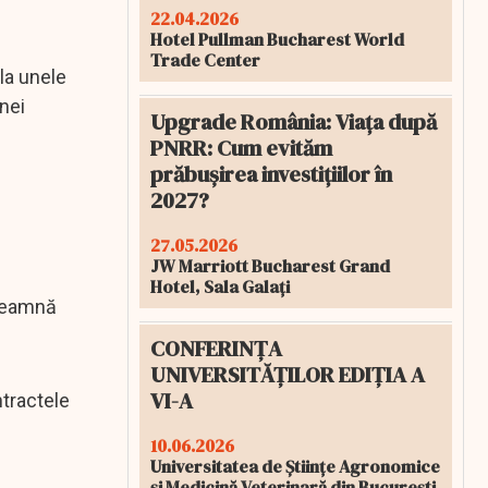
22.04.2026
Hotel Pullman Bucharest World
Trade Center
la unele
unei
Upgrade România: Viața după
PNRR: Cum evităm
prăbușirea investițiilor în
2027?
27.05.2026
JW Marriott Bucharest Grand
Hotel, Sala Galați
nseamnă
CONFERINȚA
UNIVERSITĂȚILOR EDIȚIA A
VI-A
ntractele
10.06.2026
Universitatea de Științe Agronomice
și Medicină Veterinară din București