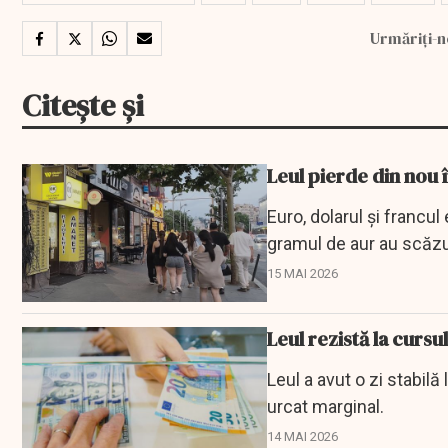
Urmăriți-n
Citește și
Leul pierde din nou î
Euro, dolarul și francul 
gramul de aur au scăzu
15 MAI 2026
Leul rezistă la cursu
Leul a avut o zi stabilă 
urcat marginal.
14 MAI 2026