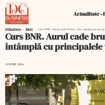
Actualitate
›
›
Curs BNR. Aurul cade brusc, dar rămâne peste pra
DCBusiness
Bănci
Curs BNR. Aurul cade bru
întâmplă cu principalele 
24 IUNIE 2026