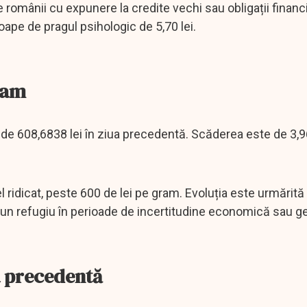
omânii cu expunere la credite vechi sau obligații financ
oape de pragul psihologic de 5,70 lei.
ram
 de 608,6838 lei în ziua precedentă. Scăderea este de 3,96
l ridicat, peste 600 de lei pe gram. Evoluția este urmărită
pe un refugiu în perioade de incertitudine economică sau ge
a precedentă