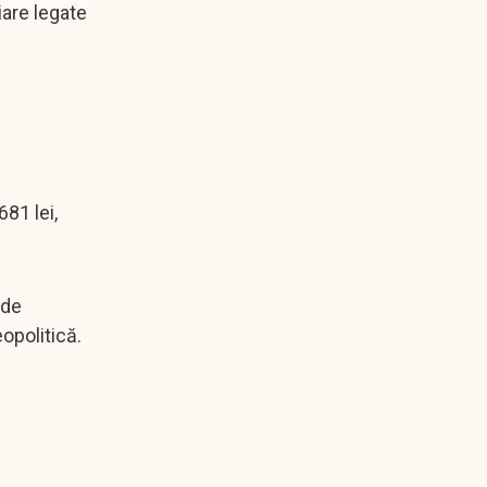
iare legate
81 lei,
 de
opolitică.