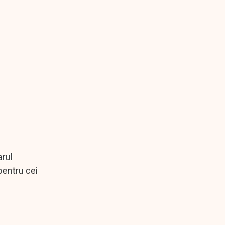
arul
pentru cei