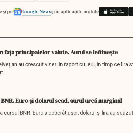
Google News
e și pe
și în aplicațiile mobile
n fața principalelor valute. Aurul se ieftinește
elvețian au crescut vineri în raport cu leul, în timp ce lira s
t.
l BNR. Euro și dolarul scad, aurul urcă marginal
la cursul BNR. Euro a coborât ușor, dolarul și lira au scăzut,