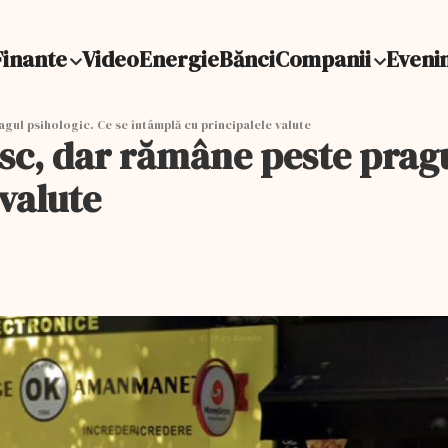
Finante
Video
Energie
Bănci
Companii
Eveni
gul psihologic. Ce se întâmplă cu principalele valute
sc, dar rămâne peste pragu
valute