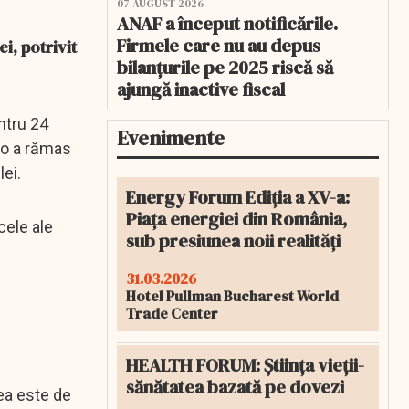
07 AUGUST 2026
ANAF a început notificările.
Firmele care nu au depus
i, potrivit
bilanțurile pe 2025 riscă să
ajungă inactive fiscal
entru 24
Evenimente
uro a rămas
ei.
Energy Forum Ediția a XV-a:
Piața energiei din România,
cele ale
sub presiunea noii realități
31.03.2026
Hotel Pullman Bucharest World
Trade Center
HEALTH FORUM: Știința vieții-
sănătatea bazată pe dovezi
rea este de