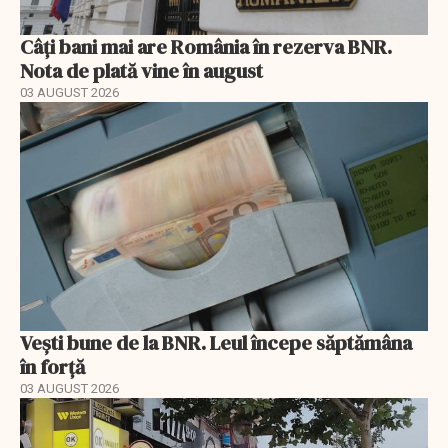
Câți bani mai are România în rezerva BNR.
Nota de plată vine în august
03 AUGUST 2026
Vești bune de la BNR. Leul începe săptămâna
în forță
03 AUGUST 2026