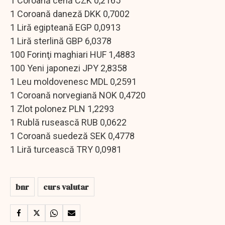
1 Coroană cehă CZK 0,2165
1 Coroană daneză DKK 0,7002
1 Liră egipteană EGP 0,0913
1 Liră sterlină GBP 6,0378
100 Forinţi maghiari HUF 1,4883
100 Yeni japonezi JPY 2,8358
1 Leu moldovenesc MDL 0,2591
1 Coroană norvegiană NOK 0,4720
1 Zlot polonez PLN 1,2293
1 Rublă rusească RUB 0,0622
1 Coroană suedeză SEK 0,4778
1 Liră turcească TRY 0,0981
bnr
curs valutar