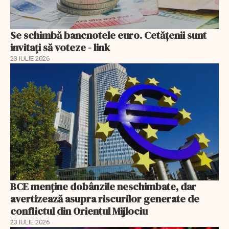
Se schimbă bancnotele euro. Cetățenii sunt
invitați să voteze - link
23 IULIE 2026
BCE menține dobânzile neschimbate, dar
avertizează asupra riscurilor generate de
conflictul din Orientul Mijlociu
23 IULIE 2026