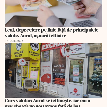
Leul, depreciere pe linie faţă de principalele
valute. Aurul, uşoară ieftinire
17 IULIE 2026
Curs valutar: Aurul se ieftinește, iar euro
marchează un nou avans faţă de leu