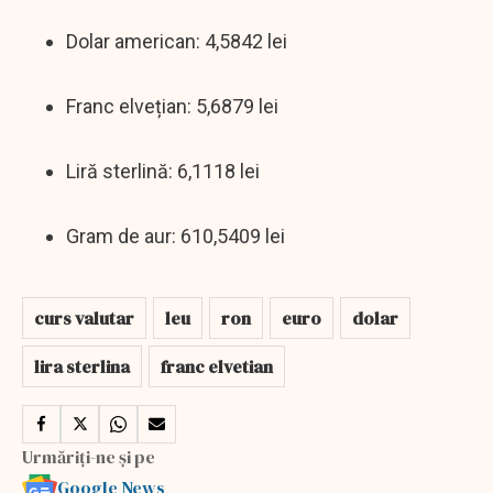
Dolar american: 4,5842 lei
Franc elvețian: 5,6879 lei
Liră sterlină: 6,1118 lei
Gram de aur: 610,5409 lei
curs valutar
leu
ron
euro
dolar
lira sterlina
franc elvetian
Urmăriți-ne și pe
Google News