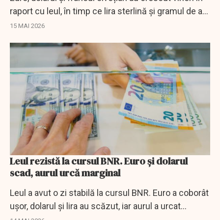
raport cu leul, în timp ce lira sterlină și gramul de aur
au scăzut.
15 MAI 2026
Leul rezistă la cursul BNR. Euro și dolarul
scad, aurul urcă marginal
Leul a avut o zi stabilă la cursul BNR. Euro a coborât
ușor, dolarul și lira au scăzut, iar aurul a urcat
marginal.