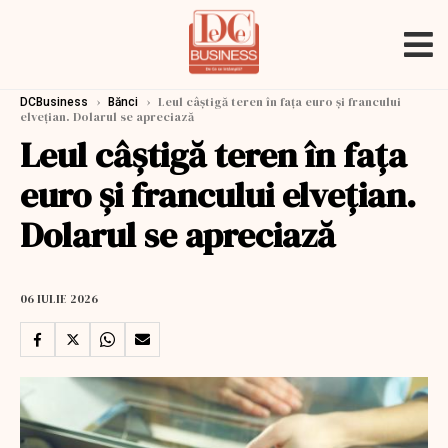
›
›
Leul câștigă teren în fața euro și francului
DCBusiness
Bănci
elvețian. Dolarul se apreciază
Leul câștigă teren în fața
euro și francului elvețian.
Dolarul se apreciază
06 IULIE 2026