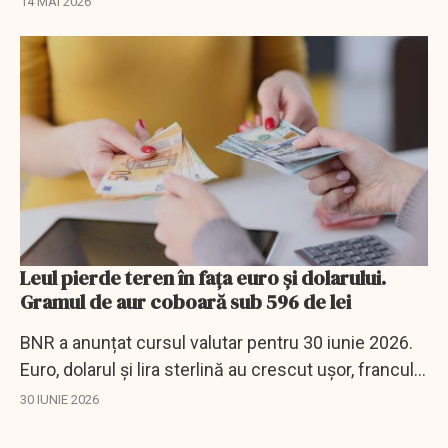
14 MAI 2026
Leul pierde teren în fața euro și dolarului.
Gramul de aur coboară sub 596 de lei
BNR a anunțat cursul valutar pentru 30 iunie 2026.
Euro, dolarul și lira sterlină au crescut ușor, francul
elvețian a scăzut, iar gramul de aur s-a depreciat
30 IUNIE 2026
din nou.