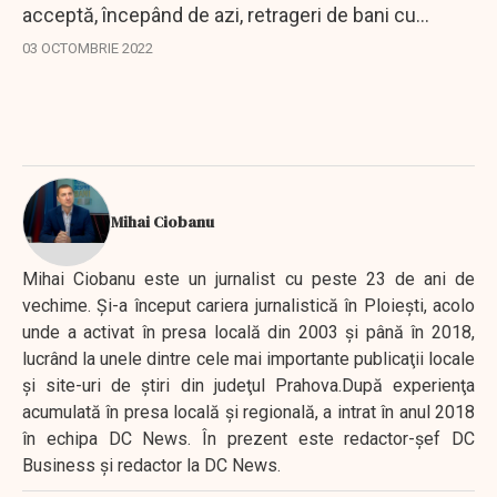
acceptă, începând de azi, retrageri de bani cu
cardurile UnionPay, după ce rușii au golit ATM-urile
03 OCTOMBRIE 2022
de la granița de est a Finlandei, a anunțat...
Mihai Ciobanu
Mihai Ciobanu este un jurnalist cu peste 23 de ani de
vechime. Şi-a început cariera jurnalistică în Ploieşti, acolo
unde a activat în presa locală din 2003 şi până în 2018,
lucrând la unele dintre cele mai importante publicaţii locale
şi site-uri de ştiri din judeţul Prahova.După experienţa
acumulată în presa locală şi regională, a intrat în anul 2018
în echipa DC News. În prezent este redactor-şef DC
Business şi redactor la DC News.