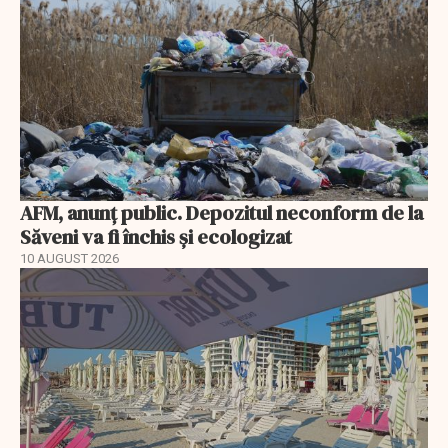
AFM, anunţ public. Depozitul neconform de la
Săveni va fi închis și ecologizat
10 AUGUST 2026