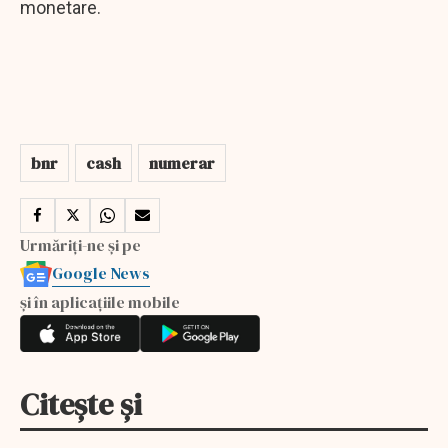
monetare.
bnr
cash
numerar
Urmăriți-ne și pe
Google News
și în aplicațiile mobile
Citește și