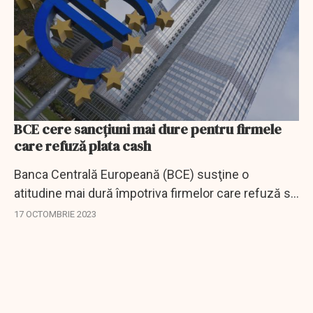
BCE cere sancțiuni mai dure pentru firmele
care refuză plata cash
Banca Centrală Europeană (BCE) susţine o
atitudine mai dură împotriva firmelor care refuză să
accepte plata cu numerar, în încercarea de a se
17 OCTOMBRIE 2023
asigura că monedele şi bancnotele rămân un...