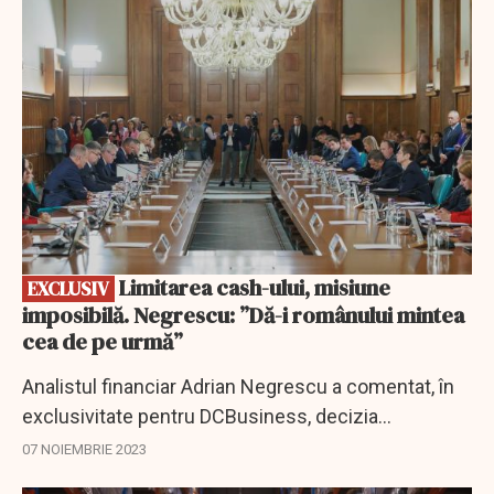
EXCLUSIV
Limitarea cash-ului, misiune
EXCLUSIV
imposibilă. Negrescu: ”Dă-i românului mintea
cea de pe urmă”
Analistul financiar Adrian Negrescu a comentat, în
exclusivitate pentru DCBusiness, decizia
Guvernului de a renunța la limitarea plăților cu
07 NOIEMBRIE 2023
numerar, inițiativă care a stârnit un val de...