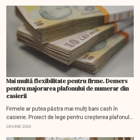
Mai multă flexibilitate pentru firme. Demers
pentru majorarea plafonului de numerar din
casierii
Firmele ar putea păstra mai mulți bani cash în
casierie. Proiect de lege pentru creșterea plafonului
la 200.000 lei.
28 IUNIE 2026