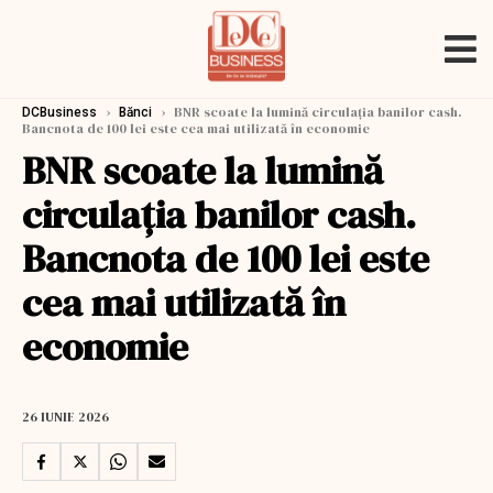
›
›
BNR scoate la lumină circulația banilor cash.
DCBusiness
Bănci
Bancnota de 100 lei este cea mai utilizată în economie
BNR scoate la lumină
circulația banilor cash.
Bancnota de 100 lei este
cea mai utilizată în
economie
26 IUNIE 2026