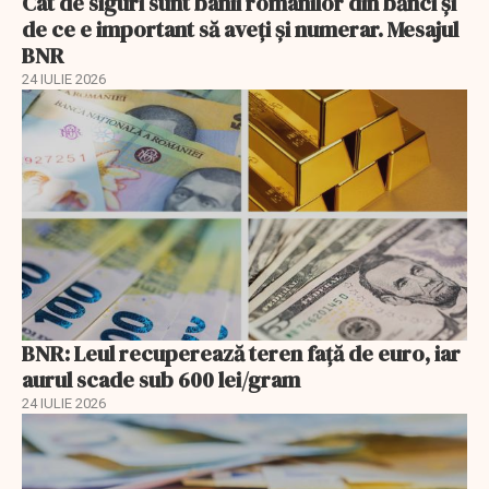
Cât de siguri sunt banii românilor din bănci şi
de ce e important să aveţi şi numerar. Mesajul
BNR
24 IULIE 2026
BNR: Leul recuperează teren faţă de euro, iar
aurul scade sub 600 lei/gram
24 IULIE 2026