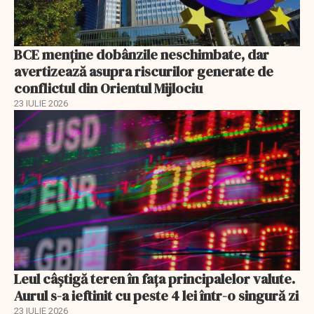
BCE menține dobânzile neschimbate, dar
avertizează asupra riscurilor generate de
conflictul din Orientul Mijlociu
23 IULIE 2026
Leul câștigă teren în fața principalelor valute.
Aurul s-a ieftinit cu peste 4 lei într-o singură zi
23 IULIE 2026