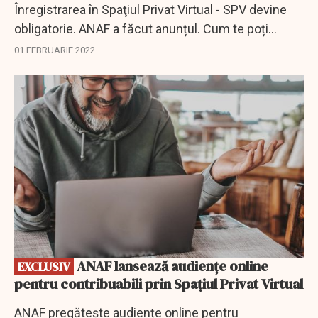
Înregistrarea în Spaţiul Privat Virtual - SPV devine
obligatorie. ANAF a făcut anunțul. Cum te poți
înscrie.
01 FEBRUARIE 2022
EXCLUSIV
ANAF lansează audiențe online
EXCLUSIV
pentru contribuabili prin Spațiul Privat Virtual
ANAF pregătește audiențe online pentru