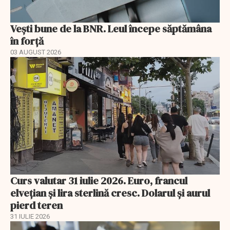
Vești bune de la BNR. Leul începe săptămâna
în forță
03 AUGUST 2026
Curs valutar 31 iulie 2026. Euro, francul
elvețian și lira sterlină cresc. Dolarul și aurul
pierd teren
31 IULIE 2026