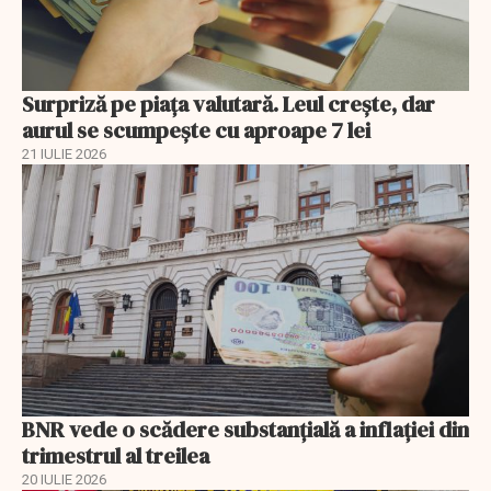
Surpriză pe piața valutară. Leul crește, dar
aurul se scumpește cu aproape 7 lei
21 IULIE 2026
BNR vede o scădere substanţială a inflaţiei din
trimestrul al treilea
20 IULIE 2026