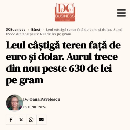
›
›
Leul câștigă teren față de euro și dolar. Aurul
DCBusiness
Bănci
trece din nou peste 630 de lei pe gram
Leul câștigă teren față de
euro și dolar. Aurul trece
din nou peste 630 de lei
pe gram
De
Oana Pavelescu
09 IUNIE 2026