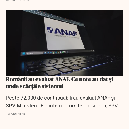
Românii au evaluat ANAF. Ce note au dat și
unde scârțâie sistemul
Peste 72.000 de contribuabili au evaluat ANAF și
SPV. Ministerul Finanțelor promite portal nou, SPV
modernizat și servicii digitale mai simple.
19 MAI 2026