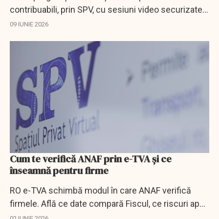
contribuabili, prin SPV, cu sesiuni video securizate
și documente generate automat.
09 IUNIE 2026
Cum te verifică ANAF prin e-TVA și ce
înseamnă pentru firme
RO e-TVA schimbă modul în care ANAF verifică
firmele. Află ce date compară Fiscul, ce riscuri apar
și ce trebuie să facă firmele.
02 IUNIE 2026