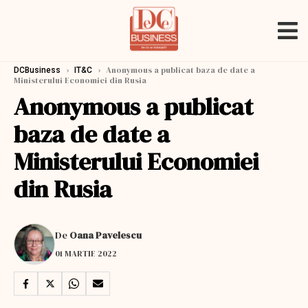
›
›
Anonymous a publicat baza de date a
DCBusiness
IT&C
Ministerului Economiei din Rusia
Anonymous a publicat
baza de date a
Ministerului Economiei
din Rusia
De
Oana Pavelescu
01 MARTIE 2022