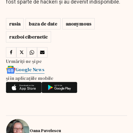
fost sparte de hackeri și au devenit indisponibile.
rusia
baza de date
anonymous
razboi cibernetic
Urmăriți-ne și pe
Google News
și în aplicațiile mobile
Oana Pavelescu