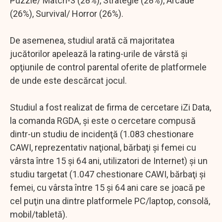
Puzzle/ Match-3 (28%), Strategie (28%), Arcade
(26%), Survival/ Horror (26%).
De asemenea, studiul arată că majoritatea
jucătorilor apelează la rating-urile de vârstă şi
opţiunile de control parental oferite de platformele
de unde este descărcat jocul.
Studiul a fost realizat de firma de cercetare iZi Data,
la comanda RGDA, şi este o cercetare compusă
dintr-un studiu de incidenţă (1.083 chestionare
CAWI, reprezentativ naţional, bărbaţi şi femei cu
vârsta între 15 şi 64 ani, utilizatori de Internet) şi un
studiu targetat (1.047 chestionare CAWI, bărbaţi şi
femei, cu vârsta între 15 şi 64 ani care se joacă pe
cel puţin una dintre platformele PC/laptop, consolă,
mobil/tabletă).