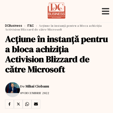
›
›
Acţiune în instanţă pentru a bloca achiziţia
DCBusiness
IT&C
Activision Blizzard de către Microsoft
Acţiune în instanţă pentru
a bloca achiziţia
Activision Blizzard de
către Microsoft
De
Mihai Ciobanu
09 DECEMBRIE 2022