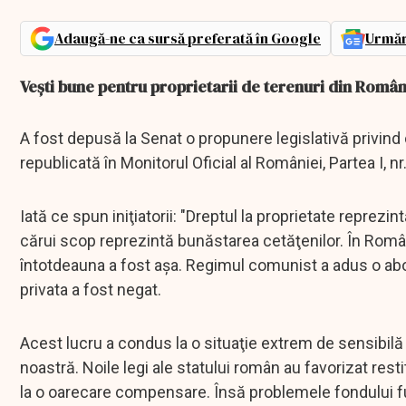
Adaugă-ne ca sursă preferată în Google
Urmăr
Veşti bune pentru proprietarii de terenuri din Româ
A fost depusă la Senat o propunere legislativă privind
republicată în Monitorul Oficial al României, Partea I, nr
Iată ce spun iniţiatorii: "Dreptul la proprietate reprez
cărui scop reprezintă bunăstarea cetăţenilor. În Români
întotdeauna a fost aşa. Regimul comunist a adus o abord
privata a fost negat.
Acest lucru a condus la o situaţie extrem de sensibilă
noastră. Noile legi ale statului român au favorizat resti
la o oarecare compensare. Însă problemele fondului fun