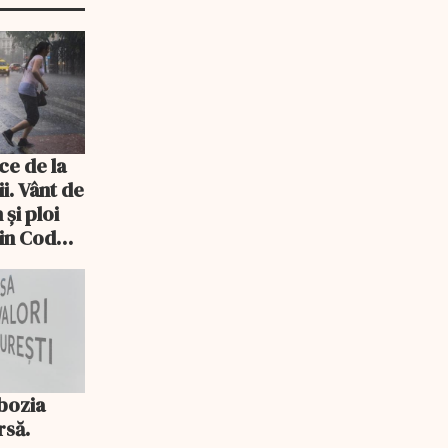
ce de la
ii. Vânt de
 și ploi
lin Cod
bozia
rsă.