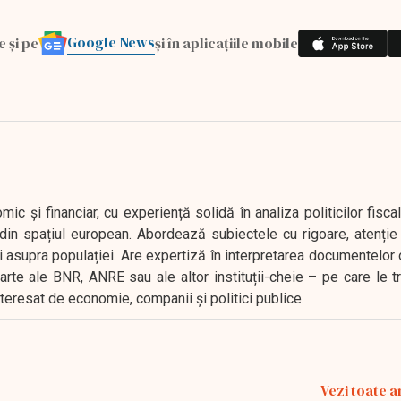
Google News
e și pe
și în aplicațiile mobile
 și financiar, cu experiență solidă în analiza politicilor fiscal
in spațiul european. Abordează subiectele cu rigoare, atenție l
i asupra populației. Are expertiză în interpretarea documentelor 
oarte ale BNR, ANRE sau ale altor instituții-cheie – pe care le 
interesat de economie, companii și politici publice.
Vezi toate a