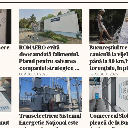
cere
ROMAERO evită
Bucureștiul tre
ă
deocamdată falimentul.
caniculă la vijel
Planul pentru salvarea
până la 80 km/h
companiei strategice a
torențiale, în p
fost confirmat
portocaliu
06 AUGUST 2026
06 AUGUST 2026
Transelectrica: Sistemul
Comcereal Slo
umut
Energetic Național este
pleacă de la Bu