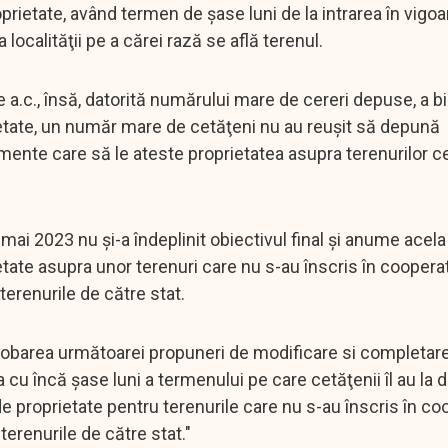
ietate, având termen de şase luni de la intrarea în vigoar
calităţii pe a cărei rază se află terenul.
a.c., însă, datorită numărului mare de cereri depuse, a bir
rietate, un număr mare de cetăţeni nu au reuşit să depună
mente care să le ateste proprietatea asupra terenurilor 
ai 2023 nu şi-a îndeplinit obiectivul final şi anume acela
prietate asupra unor terenuri care nu s-au înscris în coopera
 terenurile de către stat.
obarea următoarei propuneri de modificare si completare
cu încă şase luni a termenului pe care cetăţenii îl au la d
de proprietate pentru terenurile care nu s-au înscris în co
 terenurile de către stat."