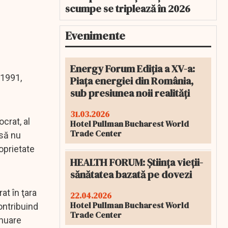
scumpe se triplează în 2026
Evenimente
Energy Forum Ediția a XV-a:
/1991,
Piața energiei din România,
sub presiunea noii realități
31.03.2026
crat, al
Hotel Pullman Bucharest World
Trade Center
nsă nu
oprietate
HEALTH FORUM: Știința vieții-
sănătatea bazată pe dovezi
at în ţara
22.04.2026
Hotel Pullman Bucharest World
contribuind
Trade Center
inuare