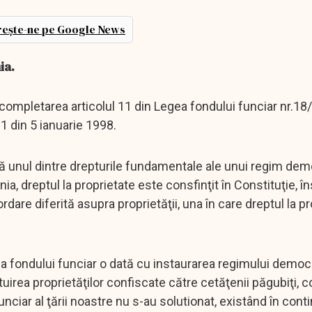
ește-ne pe Google News
nia.
 completarea articolul 11 din Legea fondului funciar nr.18
.1 din 5 ianuarie 1998.
intă unul dintre drepturile fundamentale ale unui regim demo
a, dreptul la proprietate este consfinţit în Constituţie, î
are diferită asupra proprietăţii, una în care dreptul la pr
 a fondului funciar o dată cu instaurarea regimului democr
tuirea proprietăţilor confiscate către cetăţenii păgubiţi, 
ciar al ţării noastre nu s-au solutionat, existând în cont