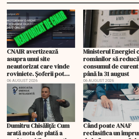
CNAIR avertizează
Ministerul Energiei 
asupra unui site
românilor să reduc
neautorizat care vinde
consumul de curent
roviniete. Șoferii pot
până la 31 august
plăti și cu 186% mai mult
06 AUGUST 2026
06 AUGUST 2026
Dumitru Chisăliță: Cum
Când poate ANAF
arată nota de plată a
reclasifica un împr