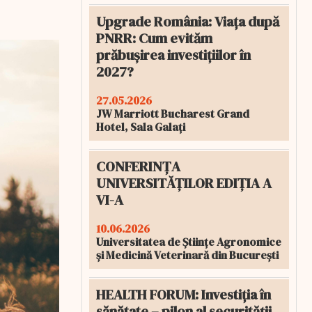
Upgrade România: Viața după
PNRR: Cum evităm
prăbușirea investițiilor în
2027?
27.05.2026
JW Marriott Bucharest Grand
Hotel, Sala Galați
CONFERINȚA
UNIVERSITĂȚILOR EDIȚIA A
VI-A
10.06.2026
Universitatea de Științe Agronomice
și Medicină Veterinară din București
HEALTH FORUM: Investiția în
sănătate – pilon al securității