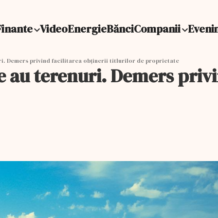
Finante
Video
Energie
Bănci
Companii
Eveni
i. Demers privind facilitarea obţinerii titlurilor de proprietate
e au terenuri. Demers privin