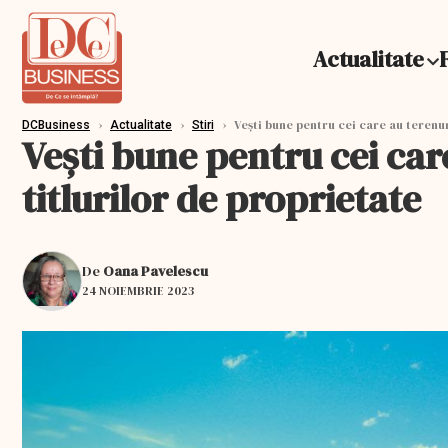
Actualitate
›
›
›
Veşti bune pentru cei care au terenur
DCBusiness
Actualitate
Stiri
Veşti bune pentru cei car
titlurilor de proprietate
De
Oana Pavelescu
24 NOIEMBRIE 2023