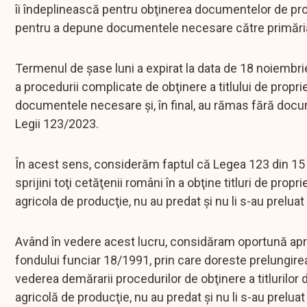
îi îndeplinească pentru obţinerea documentelor de propr
pentru a depune documentele necesare către primăria lo
Termenul de şase luni a expirat la data de 18 noiembrie 
a procedurii complicate de obţinere a titlului de prop
documentele necesare şi, în final, au rămas fără docu
Legii 123/2023.
În acest sens, considerăm faptul că Legea 123 din 15 m
sprijini toţi cetăţenii români în a obţine titluri de pro
agricola de producţie, nu au predat şi nu li s-au preluat
Având în vedere acest lucru, considăram oportună apr
fondului funciar 18/1991, prin care doreste prelungirea 
vederea demărarii procedurilor de obţinere a titlurilor 
agricolă de producţie, nu au predat şi nu li s-au preluat