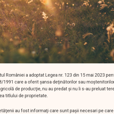
entul României a adoptat Legea nr. 123 din 15 mai 2023 pen
8/1991 care a oferit şansa deţinătorilor sau moştenitorilo
icolă de producţie, nu au predat şi nu li s-au preluat ter
ea titlului de proprietate.
ăţenii au fost informaţi care sunt paşii necesari pe care