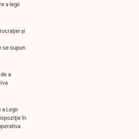
e a legii
ocraţiei şi
ce se supun
 de a
tiva
 a Legii
ispoziţie în
operativa