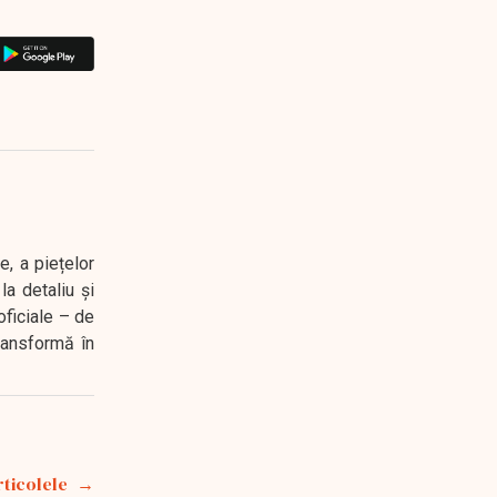
e, a piețelor
a detaliu și
oficiale – de
transformă în
rticolele