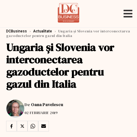
›
›
Ungaria și Slovenia vor interconectarea
DCBusiness
Actualitate
gazoductelor pentru gazul din Italia
Ungaria și Slovenia vor
interconectarea
gazoductelor pentru
gazul din Italia
De
Oana Pavelescu
02 FEBRUARIE 2019