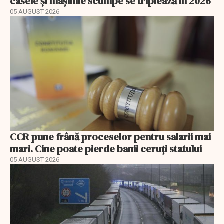
casele și mașinile scumpe se triplează în 2026
05 AUGUST 2026
CCR pune frână proceselor pentru salarii mai
mari. Cine poate pierde banii ceruți statului
05 AUGUST 2026