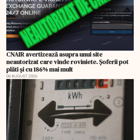
CNAIR avertizează asupra unui site
neautorizat care vinde roviniete. Șoferii pot
plăti și cu 186% mai mult
06 AUGUST 2026