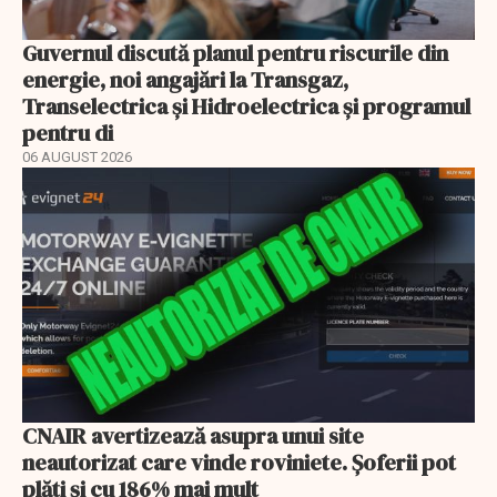
Guvernul discută planul pentru riscurile din
energie, noi angajări la Transgaz,
Transelectrica și Hidroelectrica și programul
pentru di
06 AUGUST 2026
CNAIR avertizează asupra unui site
neautorizat care vinde roviniete. Șoferii pot
plăti și cu 186% mai mult