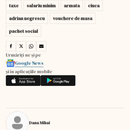
taxe
salariu minim
armata
ciuca
adrian negrescu
vouchere de masa
pachet social
Urmăriți-ne și pe
Google News
și în aplicațiile mobile
Dana Mihai