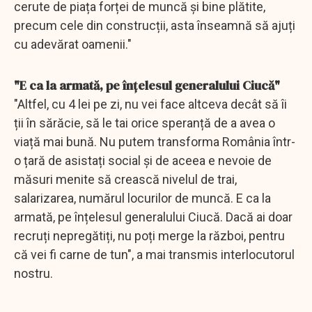
cerute de piața forței de muncă și bine plătite,
precum cele din construcții, asta înseamnă să ajuți
cu adevărat oamenii."
"E ca la armată, pe înțelesul generalului Ciucă"
"Altfel, cu 4 lei pe zi, nu vei face altceva decât să îi
ții în sărăcie, să le tai orice speranță de a avea o
viață mai bună. Nu putem transforma România într-
o țară de asistați social și de aceea e nevoie de
măsuri menite să crească nivelul de trai,
salarizarea, numărul locurilor de muncă. E ca la
armată, pe înțelesul generalului Ciucă. Dacă ai doar
recruți nepregătiți, nu poți merge la război, pentru
că vei fi carne de tun", a mai transmis interlocutorul
nostru.