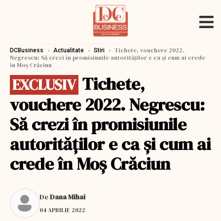
›
›
›
Tichete, vouchere 2022.
DCBusiness
Actualitate
Stiri
Negrescu: Să crezi în promisiunile autorităților e ca și cum ai crede
în Moș Crăciun
Tichete,
EXCLUSIV
vouchere 2022. Negrescu:
Să crezi în promisiunile
autorităților e ca și cum ai
crede în Moș Crăciun
De
Dana Mihai
04 APRILIE 2022