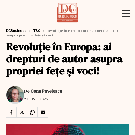
›
›
Revoluție în Europa: ai drepturi de autor
DCBusiness
IT&C
asupra propriei fețe și voci!
Revoluție în Europa: ai
drepturi de autor asupra
propriei fețe și voci!
De
Oana Pavelescu
27 IUNIE 2025