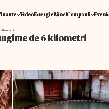
Finante
Video
Energie
Bănci
Companii
Eveni
 kilometri
ungime de 6 kilometri