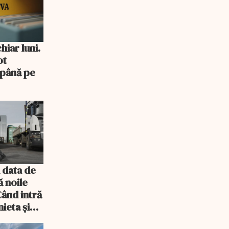
iar luni.
ot
 până pe
 data de
ă noile
Când intră
ieta și