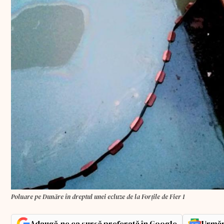
Poluare pe Dunăre în dreptul unei ecluze de la Forțile de Fier 1
Adaugă-ne ca sursă preferată în Google
Urmăr