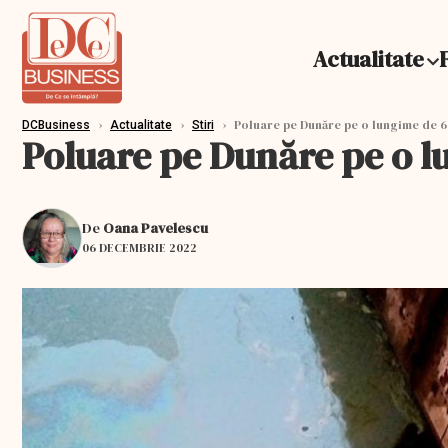
Actualitate
›
›
›
Poluare pe Dunăre pe o lungime de 6
DCBusiness
Actualitate
Stiri
Poluare pe Dunăre pe o l
De
Oana Pavelescu
06 DECEMBRIE 2022