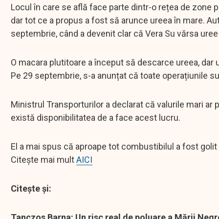
Locul în care se află face parte dintr-o rețea de zone pr
dar tot ce a propus a fost să arunce ureea în mare. Auto
septembrie, când a devenit clar că Vera Su vărsa uree
O macara plutitoare a început să descarce ureea, dar u
Pe 29 septembrie, s-a anunțat că toate operațiunile s
Ministrul Transporturilor a declarat că valurile mari a
există disponibilitatea de a face acest lucru.
El a mai spus că aproape tot combustibilul a fost golit
Citește mai mult
AICI
Citește și:
Tanczos Barna: Un risc real de poluare a Mării Negr