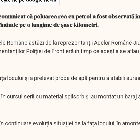
municat că poluarea rea cu petrol a fost observată în
e întinde pe o lungime de șase kilometri.
ele Române astăzi de la reprezentanții Apelor Române Jiu
tanților Poliției de Frontieră în timp ce aceștia se aflau
a locului și a prelevat probe de apă pentru a stabili sursa
 în cursul serii cu material spilsorb și au montat un baraj
ontinuare evoluția situației de la fața locului, în amonte 