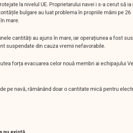
otejate la nivelul UE. Proprietarului navei i s-a cerut să ia
ritățile bulgare au luat problema în propriile mâini pe 26
 în mare.
nele cantități au ajuns în mare, iar operațiunea a fost su
unt suspendate din cauza vremii nefavorabile.
r putea forța evacuarea celor nouă membri ai echipajului Ve
 de pe navă, rămânând doar o cantitate mică pentru electr
e nu există