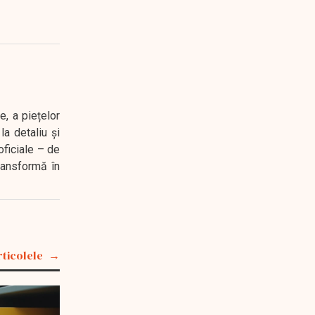
e, a piețelor
a detaliu și
oficiale – de
transformă în
rticolele