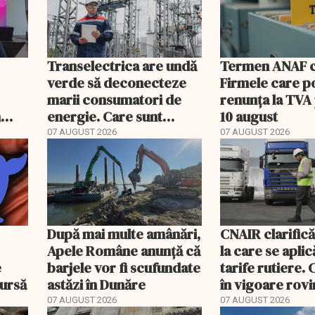
Transelectrica are undă
Termen ANAF ch
verde să deconecteze
Firmele care p
marii consumatori de
renunța la TVA
n
energie. Care sunt
10 august
condițiile
07 AUGUST 2026
07 AUGUST 2026
După mai multe amânări,
CNAIR clarifică
Apele Române anunță că
la care se aplic
e
barjele vor fi scufundate
tarife rutiere. 
bursă
astăzi în Dunăre
în vigoare rovin
TollRo
07 AUGUST 2026
07 AUGUST 2026