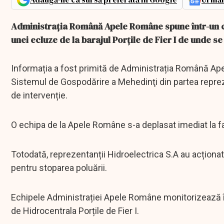
Administrația Română Apele Române spune într-un co
unei ecluze de la barajul Porțile de Fier I de unde s
Informația a fost primită de Administrația Română Ap
Sistemul de Gospodărire a Mehedinţi din partea reprezen
de intervenție.
O echipa de la Apele Române s-a deplasat imediat la faț
Totodată, reprezentanții Hidroelectrica S.A au acționat
pentru stoparea poluării.
Echipele Administrației Apele Române monitorizează în c
de Hidrocentrala Porțile de Fier I.