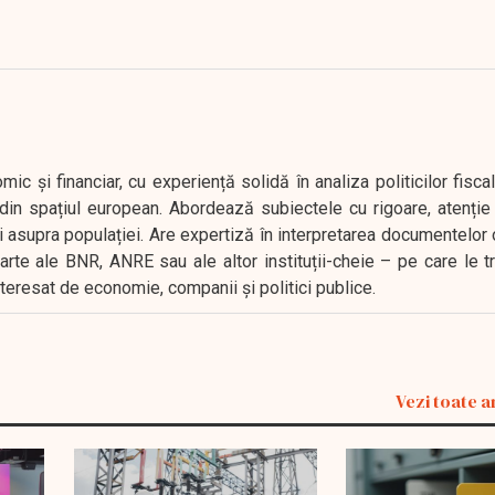
 și financiar, cu experiență solidă în analiza politicilor fiscal
in spațiul european. Abordează subiectele cu rigoare, atenție l
i asupra populației. Are expertiză în interpretarea documentelor 
oarte ale BNR, ANRE sau ale altor instituții-cheie – pe care le 
interesat de economie, companii și politici publice.
Vezi toate a