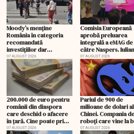
Moody’s menține
Comisia Europeană
România în categoria
aprobă preluarea
recomandată
integrală a eMAG de
investițiilor dar
către Naspers. Iulia
transmite un
Stanciu iese din
07 AUGUST 2026
07 AUGUST 2026
avertisment
acționariat
200.000 de euro pentru
Pariul de 900 de
românii din diaspora
milioane de dolari al
care deschid o afacere
Chinei. Compania d
în țară. Cine poate primi
roboți care vine la 
banii și ce trebuie
07 AUGUST 2026
07 AUGUST 2026