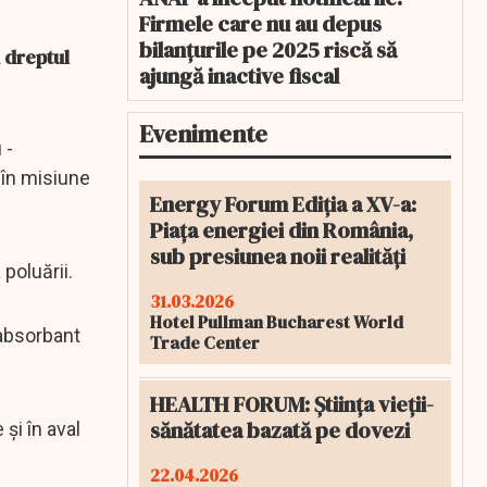
Firmele care nu au depus
bilanțurile pe 2025 riscă să
 dreptul
ajungă inactive fiscal
Evenimente
 -
 în misiune
Energy Forum Ediția a XV-a:
Piața energiei din România,
sub presiunea noii realități
 poluării.
31.03.2026
Hotel Pullman Bucharest World
 absorbant
Trade Center
HEALTH FORUM: Știința vieții-
sănătatea bazată pe dovezi
și în aval
22.04.2026