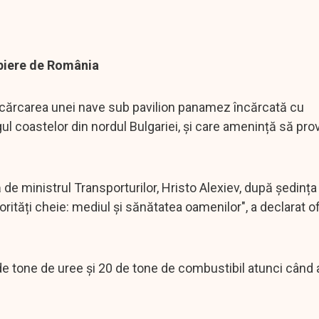
opiere de România
escărcarea unei nave sub pavilion panamez încărcată cu
rgul coastelor din nordul Bulgariei, și care amenință să pr
ă de ministrul Transporturilor, Hristo Alexiev, după ședința
tăți cheie: mediul și sănătatea oamenilor", a declarat ofi
 de tone de uree și 20 de tone de combustibil atunci când