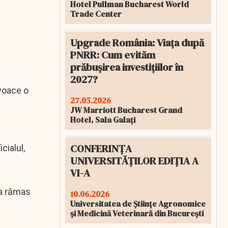
Hotel Pullman Bucharest World
Trade Center
Upgrade România: Viața după
PNRR: Cum evităm
prăbușirea investițiilor în
2027?
ovoace o
27.05.2026
JW Marriott Bucharest Grand
Hotel, Sala Galați
CONFERINȚA
cialul,
UNIVERSITĂȚILOR EDIȚIA A
VI-A
 a rămas
10.06.2026
Universitatea de Științe Agronomice
și Medicină Veterinară din București