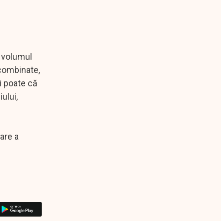
ă volumul
 combinate,
şi poate că
ului,
are a