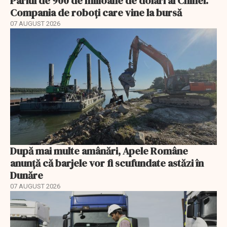
Pariul de 900 de milioane de dolari al Chinei.
Compania de roboți care vine la bursă
07 AUGUST 2026
După mai multe amânări, Apele Române
anunță că barjele vor fi scufundate astăzi în
Dunăre
07 AUGUST 2026