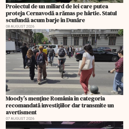
Proiectul de un miliard de lei care putea
proteja Cernavodă a rămas pe hârtie. Statul
scufundă acum barje în Dunăre
08 AUGUST 2026
Moody’s menține România în categoria
recomandată investițiilor dar transmite un
avertisment
07 AUGUST 2026