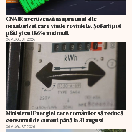
CNAIR avertizează asupra unui site
neautorizat care vinde roviniete. Șoferii pot
plăti și cu 186% mai mult
06 AUGUST 2026
Ministerul Energiei cere românilor să reducă
consumul de curent până la 31 august
06 AUGUST 2026