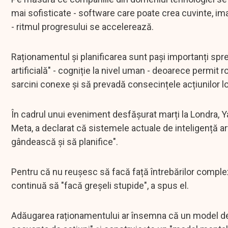
mai sofisticate - software care poate crea cuvinte, ima
- ritmul progresului se accelerează.
Raționamentul și planificarea sunt pași importanți spr
artificială" - cogniție la nivel uman - deoarece permit r
sarcini conexe și să prevadă consecințele acțiunilor lo
În cadrul unui eveniment desfășurat marți la Londra, Ya
Meta, a declarat că sistemele actuale de inteligență ar
gândească și să planifice".
Pentru că nu reușesc să facă față întrebărilor complex
continuă să "facă greșeli stupide", a spus el.
Adăugarea raționamentului ar însemna că un model de in