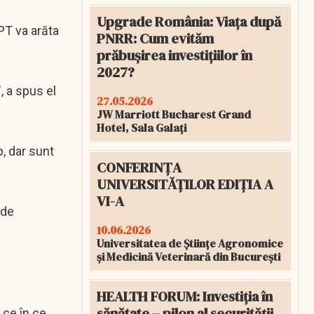
Upgrade România: Viața după
PT va arăta
PNRR: Cum evităm
prăbușirea investițiilor în
2027?
, a spus el
27.05.2026
JW Marriott Bucharest Grand
Hotel, Sala Galați
p, dar sunt
CONFERINȚA
UNIVERSITĂȚILOR EDIȚIA A
VI-A
 de
10.06.2026
Universitatea de Științe Agronomice
și Medicină Veterinară din București
HEALTH FORUM: Investiția în
sănătate – pilon al securității
 ce în ce