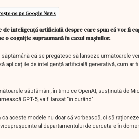
ește-ne pe Google News
de inteligență artificială despre care spun că vor fi ca
ține o cogniție supraumană în cazul mașinilor.
tă săptămână că se pregătesc să lanseze următoarele ver
 aplicațiile de inteligență artificială generativă, cum ar f
mătoarele săptămâni, în timp ce OpenAI, susținută de Mic
umească GPT-5, va fi lansat "în curând".
ca aceste modele nu doar să vorbească, ci să raționeze
u, vicepreședinte al departamentului de cercetare în domen