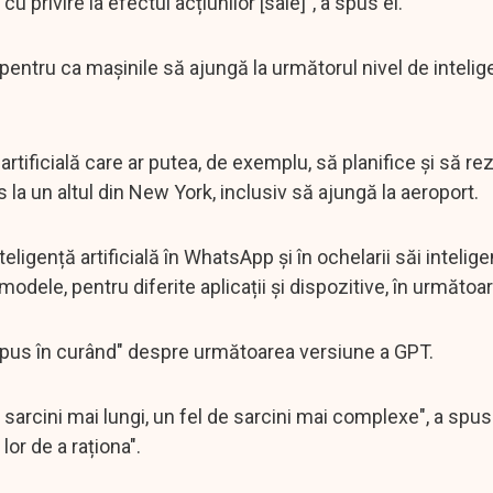
privire la efectul acțiunilor [sale]", a spus el.
entru ca mașinile să ajungă la următorul nivel de intelige
artificială care ar putea, de exemplu, să planifice și să re
is la un altul din New York, inclusiv să ajungă la aeroport.
igență artificială în WhatsApp și în ochelarii săi intelige
dele, pentru diferite aplicații și dispozitive, în următoare
spus în curând" despre următoarea versiune a GPT.
rcini mai lungi, un fel de sarcini mai complexe", a spus e
lor de a raționa".