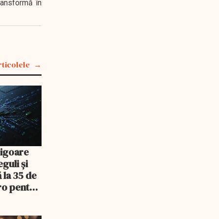
transformă în
rticolele
 vigoare
eguli și
 la 35 de
ro pentru
igenței