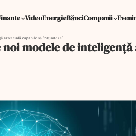
Finante
Video
Energie
Bănci
Companii
Eveni
 artificială capabile să "raționeze”
noi modele de inteligență a