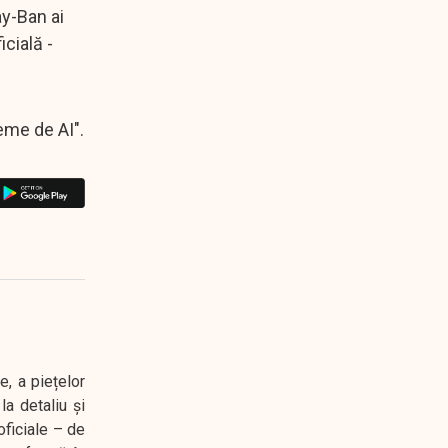
ay-Ban ai
icială -
teme de AI".
e, a piețelor
a detaliu și
oficiale – de