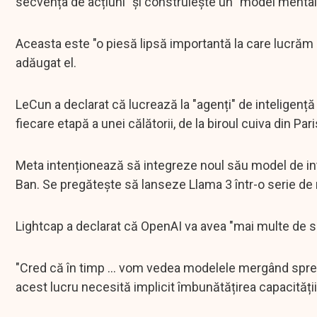
secvența de acțiuni" și construiește un "model mental cu 
Aceasta este "o piesă lipsă importantă la care lucrăm p
adăugat el.
LeCun a declarat că lucrează la "agenți" de inteligență 
fiecare etapă a unei călătorii, de la biroul cuiva din Par
Meta intenționează să integreze noul său model de intel
Ban. Se pregătește să lanseze Llama 3 într-o serie de mo
Lightcap a declarat că OpenAI va avea "mai multe de 
"Cred că în timp ... vom vedea modelele mergând spre sa
acest lucru necesită implicit îmbunătățirea capacității 