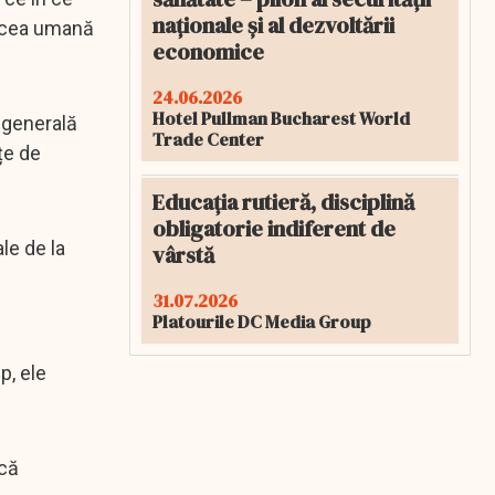
naționale și al dezvoltării
de cea umană
economice
24.06.2026
Hotel Pullman Bucharest World
 generală
Trade Center
țe de
Educația rutieră, disciplină
obligatorie indiferent de
le de la
vârstă
31.07.2026
Platourile DC Media Group
p, ele
ică