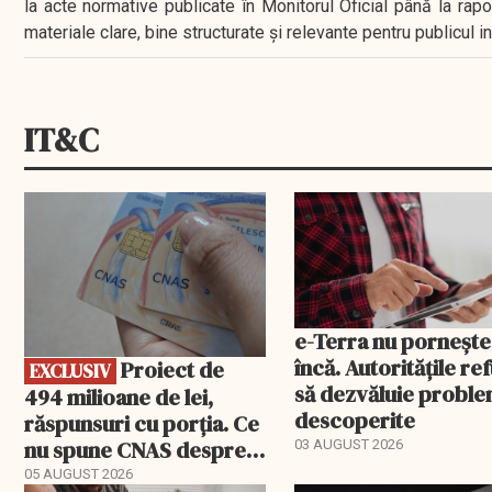
la acte normative publicate în Monitorul Oficial până la rap
materiale clare, bine structurate și relevante pentru publicul 
IT&C
EXCLUSIV
e-Terra nu pornește
încă. Autoritățile re
Proiect de
EXCLUSIV
să dezvăluie probl
494 milioane de lei,
descoperite
răspunsuri cu porția. Ce
nu spune CNAS despre
03 AUGUST 2026
noul PIAS
05 AUGUST 2026