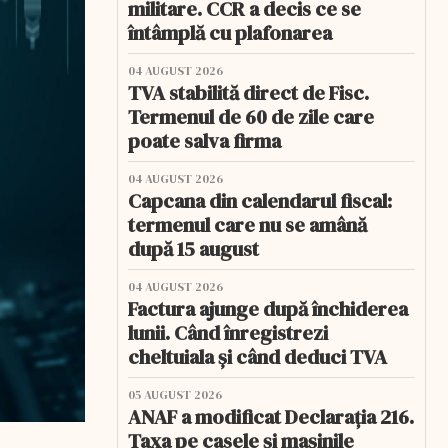
militare. CCR a decis ce se
întâmplă cu plafonarea
04 AUGUST 2026
TVA stabilită direct de Fisc.
Termenul de 60 de zile care
poate salva firma
04 AUGUST 2026
Capcana din calendarul fiscal:
termenul care nu se amână
după 15 august
04 AUGUST 2026
Factura ajunge după închiderea
lunii. Când înregistrezi
cheltuiala și când deduci TVA
05 AUGUST 2026
ANAF a modificat Declarația 216.
Taxa pe casele și mașinile