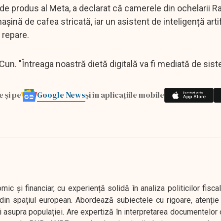
 de produs al Meta, a declarat că camerele din ochelarii R
așină de cafea stricată, iar un asistent de inteligență artif
 repare.
Cun. "Întreaga noastră dietă digitală va fi mediată de sis
Google News
e și pe
și în aplicațiile mobile
 și financiar, cu experiență solidă în analiza politicilor fiscal
in spațiul european. Abordează subiectele cu rigoare, atenție l
i asupra populației. Are expertiză în interpretarea documentelor 