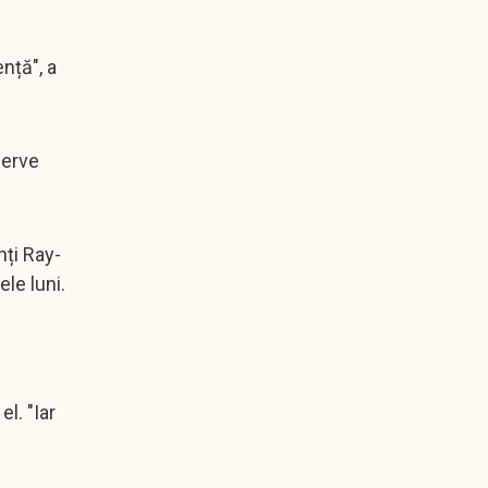
nță", a
zerve
nți Ray-
le luni.
l. "Iar