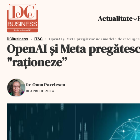
Actualitate
›
›
OpenAI și Meta pregătesc noi modele de inteligență
DCBusiness
IT&C
OpenAI și Meta pregătesc 
"raționeze”
De
Oana Pavelescu
10 APRILIE 2024