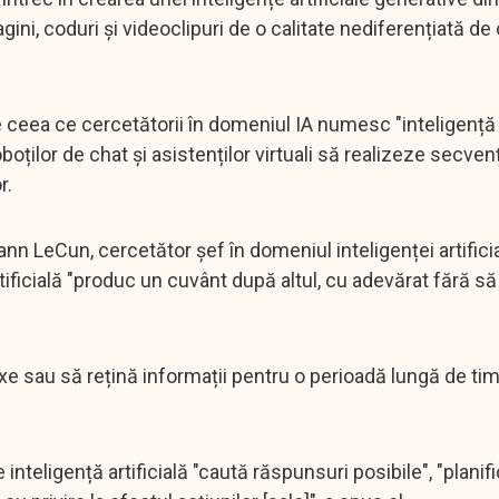
gini, coduri și videoclipuri de o calitate nediferențiată 
e ceea ce cercetătorii în domeniul IA numesc "inteligență
oboților de chat și asistenților virtuali să realizeze secven
r.
nn LeCun, cercetător șef în domeniul inteligenței artificia
tificială "produc un cuvânt după altul, cu adevărat fără să
e sau să rețină informații pentru o perioadă lungă de tim
teligență artificială "caută răspunsuri posibile", "planif