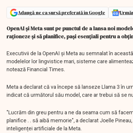
Adaugă-ne ca sursă preferată în Google
Urmăr
OpenAI și Meta sunt pe punctul de a lansa noi modele 
raționeze și să planifice, pași esențiali pentru a ob
Executivii de la OpenAI și Meta au semnalat în aceas
modelelor lor lingvistice mari, sisteme care alimentează
notează Financial Times.
Meta a declarat că va începe să lanseze Llama 3 în ur
indicat că următorul său model, care ar trebui să se n
"Lucrăm din greu pentru a ne da seama cum să facem 
planifice . . să aibă memorie", a declarat Joelle Pinea
inteligenței artificiale de la Meta.