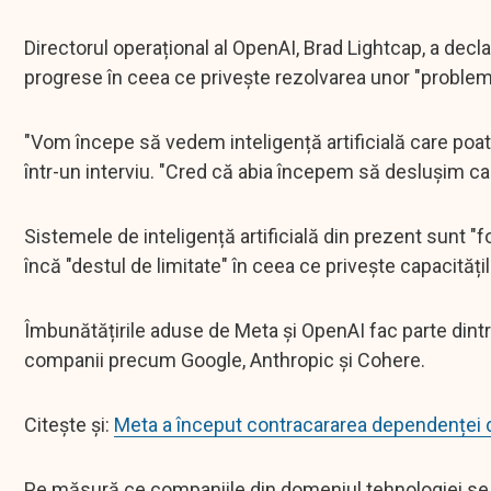
Directorul operațional al OpenAI, Brad Lightcap, a dec
progrese în ceea ce privește rezolvarea unor "probleme 
"Vom începe să vedem inteligență artificială care poat
într-un interviu. "Cred că abia începem să deslușim ca
Sistemele de inteligență artificială din prezent sunt "f
încă "destul de limitate" în ceea ce privește capacitățile
Îmbunătățirile aduse de Meta și OpenAI fac parte dintr
companii precum Google, Anthropic și Cohere.
Citește și:
Meta a început contracararea dependenței 
Pe măsură ce companiile din domeniul tehnologiei se înt