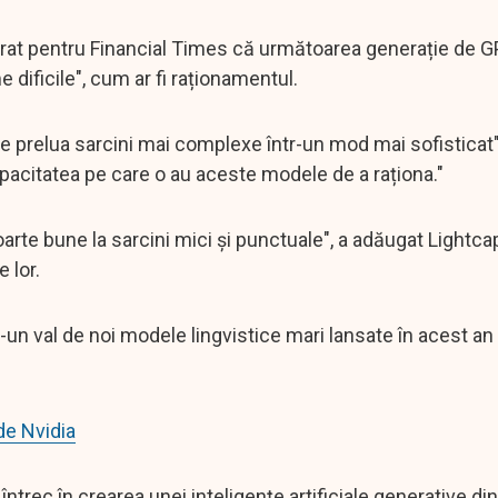
larat pentru Financial Times că următoarea generație de G
dificile", cum ar fi raționamentul.
e prelua sarcini mai complexe într-un mod mai sofisticat"
pacitatea pe care o au aceste modele de a raționa."
oarte bune la sarcini mici și punctuale", a adăugat Lightca
 lor.
-un val de noi modele lingvistice mari lansate în acest an
de Nvidia
rec în crearea unei inteligențe artificiale generative din