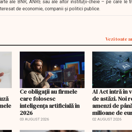
oarte ale BNR, ANRE sau ale altor instituții-cheie – pe care le 
interesat de economie, companii și politici publice.
Vezi toate a
Ce obligații au firmele
AI Act intră în
fuză
care folosesc
de astăzi. Noi r
emele
inteligența artificială în
amenzi de până
2026
milioane de eu
utilizarea intel
03 AUGUST 2026
02 AUGUST 2026
artificiale