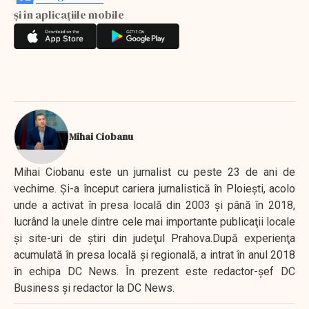
și în aplicațiile mobile
Mihai Ciobanu
Mihai Ciobanu este un jurnalist cu peste 23 de ani de
vechime. Şi-a început cariera jurnalistică în Ploieşti, acolo
unde a activat în presa locală din 2003 şi până în 2018,
lucrând la unele dintre cele mai importante publicaţii locale
şi site-uri de ştiri din judeţul Prahova.După experienţa
acumulată în presa locală şi regională, a intrat în anul 2018
în echipa DC News. În prezent este redactor-şef DC
Business şi redactor la DC News.