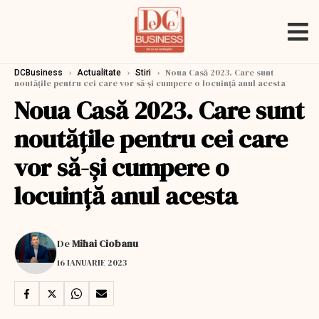
›
›
›
Noua Casă 2023. Care sunt
DCBusiness
Actualitate
Stiri
noutăţile pentru cei care vor să-şi cumpere o locuinţă anul acesta
Noua Casă 2023. Care sunt
noutăţile pentru cei care
vor să-şi cumpere o
locuinţă anul acesta
De
Mihai Ciobanu
16 IANUARIE 2023