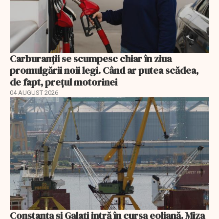
Carburanții se scumpesc chiar în ziua
promulgării noii legi. Când ar putea scădea,
de fapt, prețul motorinei
04 AUGUST 2026
Constanța și Galați intră în cursa eoliană. Miza