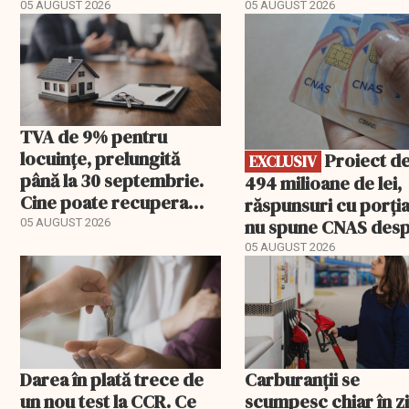
carburant și transport
poate costa Români
05 AUGUST 2026
05 AUGUST 2026
EXCLUSIV
peste un miliard de
TVA de 9% pentru
locuințe, prelungită
Proiect de
EXCLUSIV
până la 30 septembrie.
494 milioane de lei,
Cine poate recupera
răspunsuri cu porția
diferența de taxă
nu spune CNAS des
05 AUGUST 2026
noul PIAS
05 AUGUST 2026
Darea în plată trece de
Carburanții se
un nou test la CCR. Ce
scumpesc chiar în z