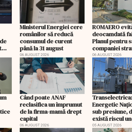
Ministerul Energiei cere
ROMAERO evit
românilor să reducă
deocamdată fal
nde
consumul de curent
Planul pentru 
t
până la 31 august
companiei stra
mult
fost confirmat
06 AUGUST 2026
06 AUGUST 2026
Cum
Când poate ANAF
Transelectrica
reclasifica un împrumut
Energetic Nați
etice
de la firma-mamă drept
sub presiune, 
capital
există riscul un
majore
06 AUGUST 2026
05 AUGUST 2026