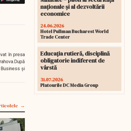
naționale și al dezvoltării
economice
24.06.2026
Hotel Pullman Bucharest World
Trade Center
Educația rutieră, disciplină
ivat în presa
obligatorie indiferent de
 Prahova.După
vârstă
 Business şi
31.07.2026
Platourile DC Media Group
rticolele