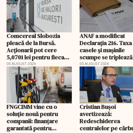
Comcereal Slobozia
ANAF a modificat
pleacă de la Bursă.
Declarația 216. Taxa
Acționarii pot cere
casele și mașinile
5,0701 lei pentru fiecare
scumpe se triplează
acțiune
2026
05 AUGUST 2026
05 AUGUST 2026
FNGCIMM vine cu o
Cristian Bușoi
soluție nouă pentru
avertizează:
companii: finanțare
Redeschiderea
garantată pentru
centralelor pe cărb