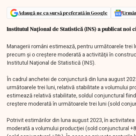
Adaugă-ne ca sursă preferată în Google
Urmăr
Institutul Naţional de Statistică (INS) a publicat noi 
Managerii români estimează, pentru următoarele trei lun
precum şi o creştere moderată a activităţii în construcţ
Institutul Naţional de Statistică (INS).
În cadrul anchetei de conjunctură din luna august 202
următoarele trei luni, relativă stabilitate a volumului p
estimează relativă stabilitate, soldul conjunctural fii
creştere moderată în următoarele trei luni (sold conju
Potrivit estimărilor din luna august 2023, în activitate
moderată a volumului producţiei (sold conjunctural +8%