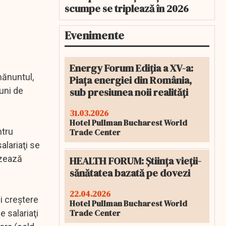
scumpe se triplează în 2026
Evenimente
Energy Forum Ediția a XV-a:
mănuntul,
Piața energiei din România,
sub presiunea noii realități
luni de
31.03.2026
Hotel Pullman Bucharest World
ntru
Trade Center
alariaţi se
ozează
HEALTH FORUM: Știința vieții-
sănătatea bazată pe dovezi
22.04.2026
ni creştere
Hotel Pullman Bucharest World
Trade Center
 salariaţi