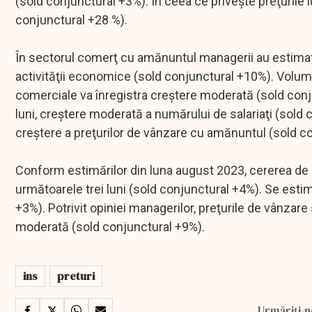
(sold conjunctural +3%). În ceea ce priveşte preţurile 
conjunctural +28 %).
În sectorul comerţ cu amănuntul managerii au estimat 
activităţii economice (sold conjunctural +10%). Volumu
comerciale va înregistra creştere moderată (sold conj
luni, creştere moderată a numărului de salariaţi (sol
creştere a preţurilor de vânzare cu amănuntul (sold c
Conform estimărilor din luna august 2023, cererea de serv
următoarele trei luni (sold conjunctural +4%). Se estim
+3%). Potrivit opiniei managerilor, preţurile de vânzare
moderată (sold conjunctural +9%).
ins
preturi
Urmăriți-n