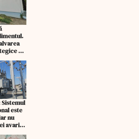
ă
imentul.
salvarea
tegice a
: Sistemul
onal este
dar nu
ei avarii