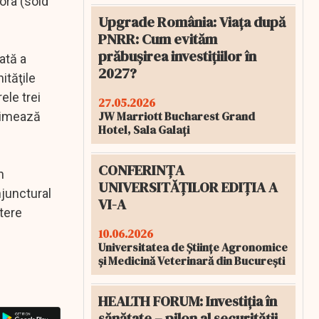
ora (sold
Upgrade România: Viața după
PNRR: Cum evităm
prăbușirea investițiilor în
ată a
2027?
ităţile
ele trei
27.05.2026
JW Marriott Bucharest Grand
stimează
Hotel, Sala Galați
CONFERINȚA
n
UNIVERSITĂȚILOR EDIȚIA A
njunctural
VI-A
ştere
10.06.2026
Universitatea de Științe Agronomice
și Medicină Veterinară din București
HEALTH FORUM: Investiția în
sănătate – pilon al securității