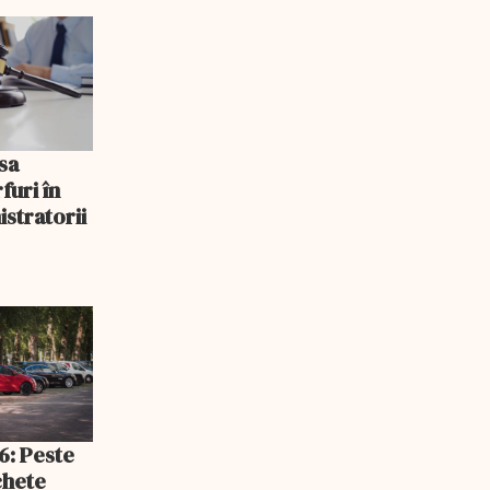
sa
uri în
stratorii
6: Peste
chete