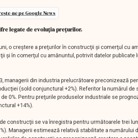
ește-ne pe Google News
cifre legate de evoluţia preţurilor.
i, o creştere a preţurilor în construcţii şi comerţul cu a
ii şi în comerţul cu amănuntul, potrivit datelor publicate 
3, managerii din industria prelucrătoare preconizează pe
roducţiei (sold conjunctural +2%). Referitor la numărul de s
nd de 0%. Pentru preţurile produselor industriale se progn
nctural +14%).
a de construcţii se va înregistra pentru următoarele trei lu
). Managerii estimează relativă stabilitate a numărului de