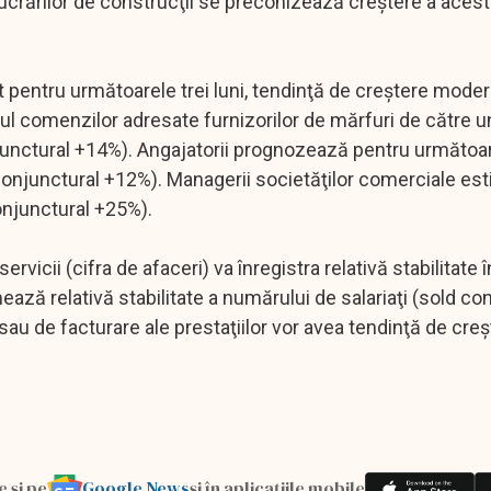
lucrărilor de construcţii se preconizează creştere a acest
pentru următoarele trei luni, tendinţă de creştere moder
l comenzilor adresate furnizorilor de mărfuri de către un
unctural +14%). Angajatorii prognozează pentru următoar
d conjunctural +12%). Managerii societăţilor comerciale e
onjunctural +25%).
icii (cifra de afaceri) va înregistra relativă stabilitate î
ează relativă stabilitate a numărului de salariaţi (sold co
 sau de facturare ale prestaţiilor vor avea tendinţă de cre
Google News
e și pe
și în aplicațiile mobile