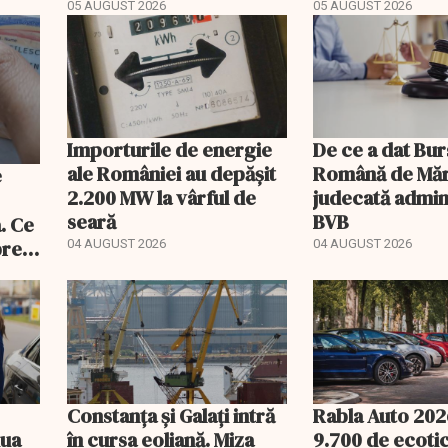
a
drept ajutor
05 AUGUST 2026
05 AUGUST 2026
 euro
Importurile de energie
De ce a dat Bur
ale României au depășit
Română de Mărf
2.200 MW la vârful de
judecată admini
seară
BVB
. Ce
pre
04 AUGUST 2026
04 AUGUST 2026
Constanța și Galați intră
Rabla Auto 202
iua
în cursa eoliană. Miza
9.700 de ecoti