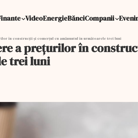
Finante
Video
Energie
Bănci
Companii
Eveni
ilor în construcţii şi comerţul cu amănuntul în următoarele trei luni
re a preţurilor în construc
 trei luni