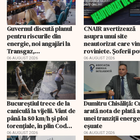
Guvernul discută planul
CNAIR avertizează
pentru riscurile din
asupra unui site
energie, noi angajări la
neautorizat care vi
Transgaz,
roviniete. Șoferii po
Transelectrica și
plăti și cu 186% mai 
06 AUGUST 2026
06 AUGUST 2026
Hidroelectrica și
programul pentru di
Bucureștiul trece de la
Dumitru Chisăliță: 
caniculă la vijelii. Vânt de
arată nota de plată a
până la 80 km/h și ploi
unei tranziții energ
torențiale, în plin Cod
eșuate
portocaliu
06 AUGUST 2026
06 AUGUST 2026