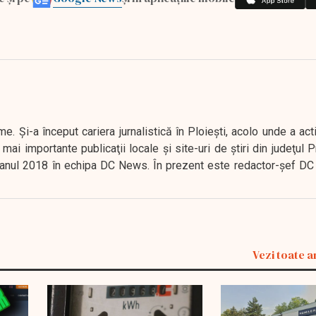
. Şi-a început cariera jurnalistică în Ploieşti, acolo unde a act
mai importante publicaţii locale şi site-uri de ştiri din judeţul
 în anul 2018 în echipa DC News. În prezent este redactor-şef DC
Vezi toate a