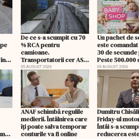
De ce s-a scumpit cu 70
Un pachet de s
 pe
% RCA pentru
este comandat 
camioane.
30 de secunde
 în
Transportatorii cer ASF
Peste 500.000 
să publice tarifele
comenzi pentr
05 AUGUST 2026
05 AUGUST 2026
bebeluși au fos
livrare a doua
ANAF schimbă regulile
Dumitru Chisăli
medierii. Întâlnirea care
Friday-ul motor
îți poate salva temporar
Întâi s-a scumpi
une
conturile va fi online
reducerea est