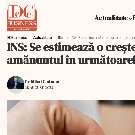
Actualitate
›
›
›
INS: Se estimează o creştere a preţur
DCBusiness
Actualitate
Stiri
INS: Se estimează o creşte
amănuntul în următoarele
De
Mihai Ciobanu
28 AUGUST 2023