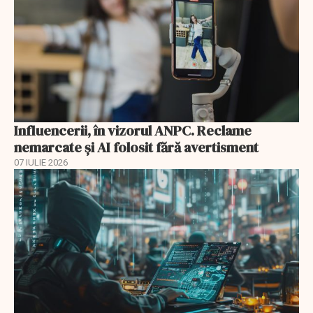
Influencerii, în vizorul ANPC. Reclame
nemarcate și AI folosit fără avertisment
07 IULIE 2026