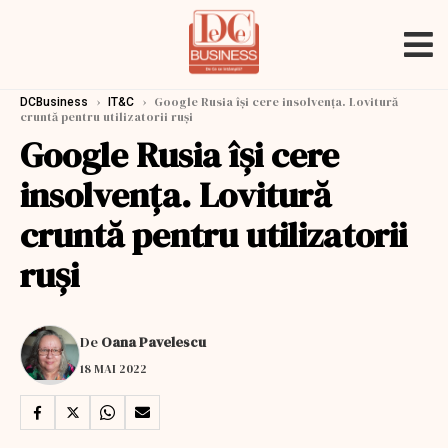
›
›
Google Rusia își cere insolvența. Lovitură
DCBusiness
IT&C
cruntă pentru utilizatorii ruși
Google Rusia își cere
insolvența. Lovitură
cruntă pentru utilizatorii
ruși
De
Oana Pavelescu
18 MAI 2022