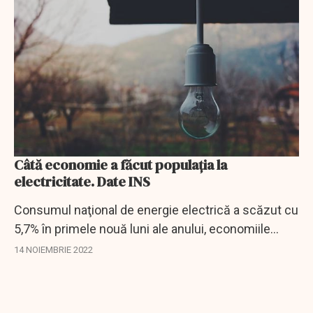
Câtă economie a făcut populația la
electricitate. Date INS
Consumul naţional de energie electrică a scăzut cu
5,7% în primele nouă luni ale anului, economiile
populaţiei fiind de 8,1% faţă de aceeaşi perioadă a
14 NOIEMBRIE 2022
anului trecut, potrivit datelor...