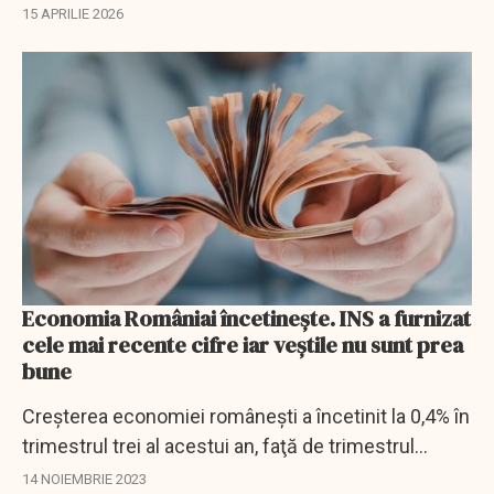
puterea de cumpărare rămâne sub nivelul de anul
15 APRILIE 2026
trecut.
Economia Româniai încetinește. INS a furnizat
cele mai recente cifre iar veștile nu sunt prea
bune
Creşterea economiei româneşti a încetinit la 0,4% în
trimestrul trei al acestui an, faţă de trimestrul
precedent, după un avans de 1,3% în trimestrul doi
14 NOIEMBRIE 2023