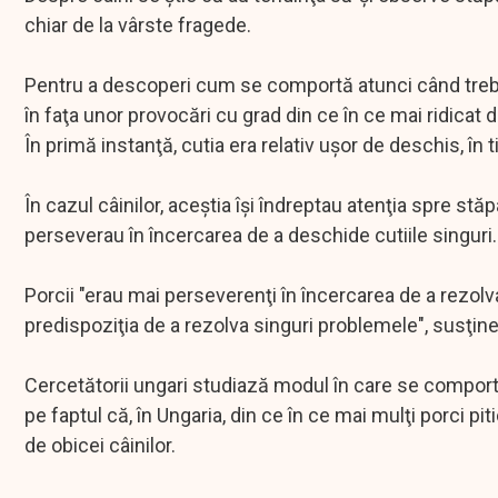
chiar de la vârste fragede.
Pentru a descoperi cum se comportă atunci când trebui
în faţa unor provocări cu grad din ce în ce mai ridicat 
În primă instanţă, cutia era relativ uşor de deschis, în 
În cazul câinilor, aceştia îşi îndreptau atenţia spre stă
perseverau în încercarea de a deschide cutiile singuri.
Porcii "erau mai perseverenţi în încercarea de a rezolva
predispoziţia de a rezolva singuri problemele", susţine
Cercetătorii ungari studiază modul în care se comportă
pe faptul că, în Ungaria, din ce în ce mai mulţi porci p
de obicei câinilor.