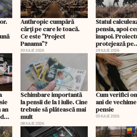
or.
Anthropic cumpără
Statul calculea
cărți pe care le toacă.
pensia, apoi ce
lună
Ce este ”Project
înapoi. Proiectu
Panama”?
protejează pe
pensionarii mili
30 IULIE 2026
29 IULIE 2026
a
Schimbare importantă
Cum verifici on
sie
la pensii de la 1 iulie. Cine
ani de vechime
n an
trebuie să plătească mai
pensie
 duci
mult
05 IULIE 2026
08 IULIE 2026