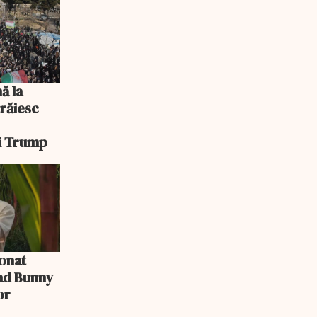
ă la
răiesc
ui Trump
ionat
Bad Bunny
or