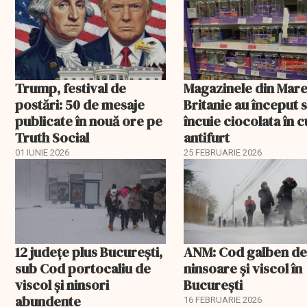
Trump, festival de
Magazinele din Mar
postări: 50 de mesaje
Britanie au început 
publicate în nouă ore pe
încuie ciocolata în cu
Truth Social
antifurt
01 IUNIE 2026
25 FEBRUARIE 2026
12 județe plus București,
ANM: Cod galben d
sub Cod portocaliu de
ninsoare și viscol în
viscol și ninsori
București
abundente
16 FEBRUARIE 2026