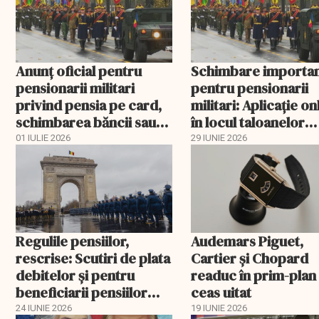
Anunţ oficial pentru
Schimbare importa
pensionarii militari
pentru pensionarii
privind pensia pe card,
militari: Aplicaţie on
schimbarea băncii sau
în locul taloanelor
revenirea la plata prin
tipărite
01 IULIE 2026
29 IUNIE 2026
Poşta Română
Regulile pensiilor,
Audemars Piguet,
rescrise: Scutiri de plata
Cartier și Chopard
debitelor și pentru
readuc în prim-plan
beneficiarii pensiilor
ceas uitat
militare
24 IUNIE 2026
19 IUNIE 2026