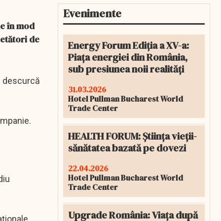
Evenimente
le în mod
etători de
Energy Forum Ediția a XV-a:
Piața energiei din România,
sub presiunea noii realități
e descurcă
31.03.2026
Hotel Pullman Bucharest World
Trade Center
companie.
HEALTH FORUM: Știința vieții-
sănătatea bazată pe dovezi
22.04.2026
Hotel Pullman Bucharest World
diu
Trade Center
Upgrade România: Viața după
aţionale,