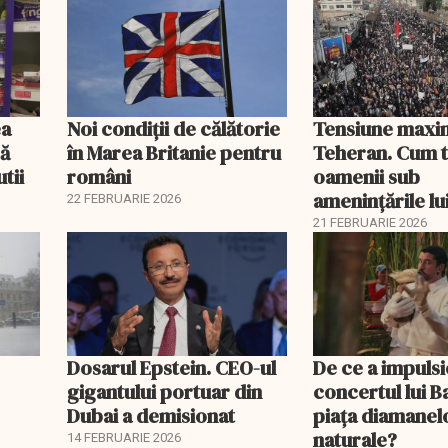
ea
Noi condiții de călătorie
Tensiune maxin
să
în Marea Britanie pentru
Teheran. Cum t
tii
români
oamenii sub
amenințările l
22 FEBRUARIE 2026
21 FEBRUARIE 2026
e
Dosarul Epstein. CEO-ul
De ce a impuls
gigantului portuar din
concertul lui 
Dubai a demisionat
piața diamanel
naturale?
14 FEBRUARIE 2026