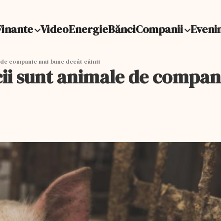
Finante
Video
Energie
Bănci
Companii
Eveni
de companie mai bune decât câinii
i sunt animale de compani