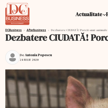
Actualitate
›
›
Dezbatere CIUDATĂ! Porcii sunt animale 
DCBusiness
Afterbusiness
Dezbatere CIUDATĂ! Porci
De
Antonia Popescu
24 IULIE 2020