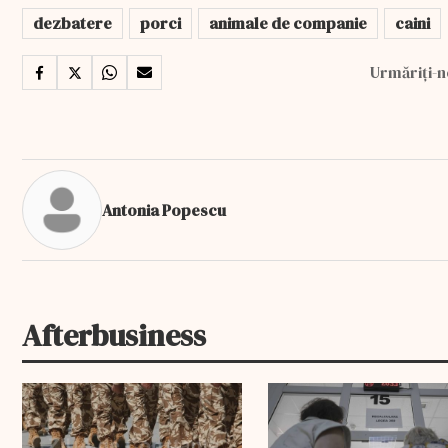
dezbatere
porci
animale de companie
caini
Urmăriți-n
Antonia Popescu
Afterbusiness