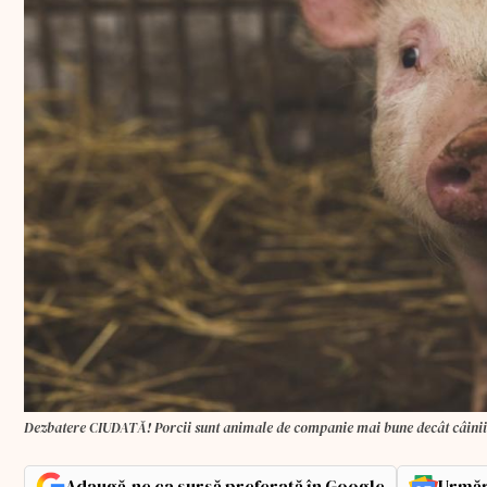
Dezbatere CIUDATĂ! Porcii sunt animale de companie mai bune decât câinii
Adaugă-ne ca sursă preferată în Google
Urmăr