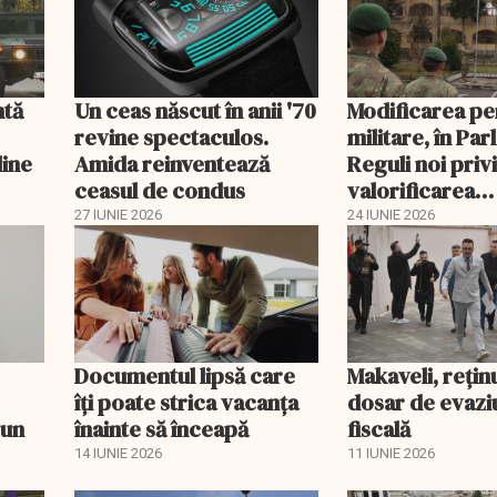
ntă
Un ceas născut în anii '70
Modificarea pe
revine spectaculos.
militare, în Pa
line
Amida reinventează
Reguli noi priv
ceasul de condus
valorificarea
perioadelor de
27 IUNIE 2026
24 IUNIE 2026
de cotizare
Documentul lipsă care
Makaveli, reţin
îți poate strica vacanța
dosar de evazi
 un
înainte să înceapă
fiscală
14 IUNIE 2026
11 IUNIE 2026