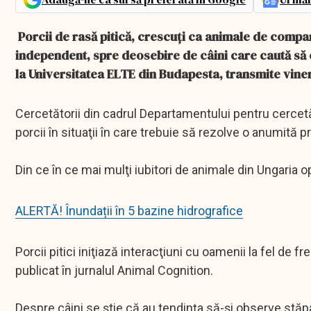
Porcii de rasă pitică, crescuţi ca animale de compa
independent, spre deosebire de câini care caută să 
la Universitatea ELTE din Budapesta, transmite vine
Cercetătorii din cadrul Departamentului pentru cerce
porcii în situaţii în care trebuie să rezolve o anumită 
Din ce în ce mai mulţi iubitori de animale din Ungaria 
ALERTĂ! Înundații în 5 bazine hidrografice
Porcii pitici iniţiază interacţiuni cu oamenii la fel de 
publicat în jurnalul Animal Cognition.
Despre câini se ştie că au tendinţa să-şi observe stăpâni