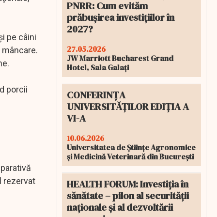
PNRR: Cum evităm
prăbușirea investițiilor în
2027?
i pe câini
27.05.2026
la mâncare.
JW Marriott Bucharest Grand
ne.
Hotel, Sala Galați
d porcii
CONFERINȚA
UNIVERSITĂȚILOR EDIȚIA A
VI-A
10.06.2026
Universitatea de Științe Agronomice
și Medicină Veterinară din București
mparativă
l rezervat
HEALTH FORUM: Investiția în
sănătate – pilon al securității
naționale și al dezvoltării