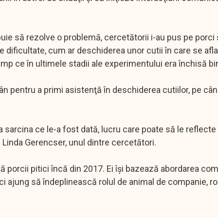
e să rezolve o problemă, cercetătorii i-au pus pe porci ş
de dificultate, cum ar deschiderea unor cutii în care se af
timp ce în ultimele stadii ale experimentului era închisă bi
pân pentru a primi asistenţă în deschiderea cutiilor, pe cân
 sarcina ce le-a fost dată, lucru care poate să le reflecte
 Linda Gerencser, unul dintre cercetători.
 porcii pitici încă din 2017. Ei îşi bazează abordarea co
itici ajung să îndeplinească rolul de animal de companie, ro