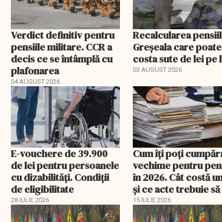
Verdict definitiv pentru
Recalcularea pensiil
pensiile militare. CCR a
Greșeala care poate
decis ce se întâmplă cu
costa sute de lei pe 
plafonarea
03 AUGUST 2026
04 AUGUST 2026
E-vouchere de 39.900
Cum îți poți cumpăr
de lei pentru persoanele
vechime pentru pen
cu dizabilități. Condiții
în 2026. Cât costă u
de eligibilitate
și ce acte trebuie să
la Casa de Pensii
28 IULIE 2026
15 IULIE 2026