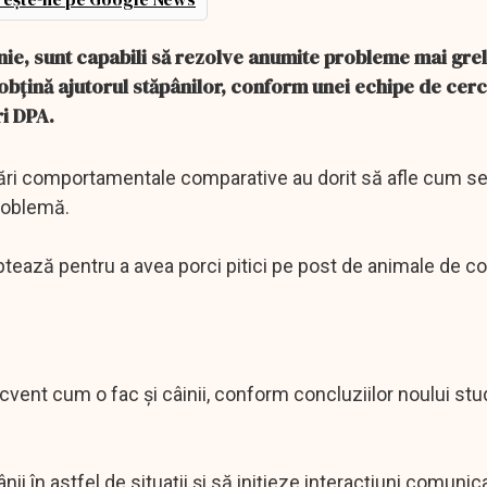
nie, sunt capabili să rezolve anumite probleme mai gre
obţină ajutorul stăpânilor, conform unei echipe de cerc
ri DPA.
tări comportamentale comparative au dorit să afle cum s
problemă.
optează pentru a avea porci pitici pe post de animale de 
frecvent cum o fac şi câinii, conform concluziilor noului stu
i în astfel de situaţii şi să iniţieze interacţiuni comunic