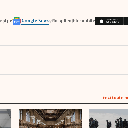
Google News
e și pe
și în aplicațiile mobile
Vezi toate a