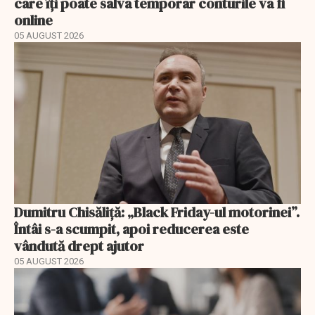
care îți poate salva temporar conturile va fi
online
05 AUGUST 2026
Dumitru Chisăliță: „Black Friday-ul motorinei”.
Întâi s-a scumpit, apoi reducerea este
vândută drept ajutor
05 AUGUST 2026