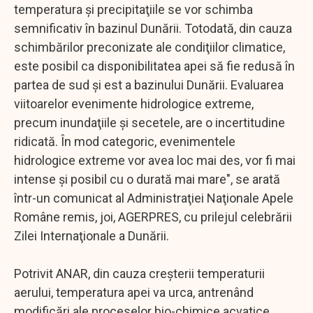
temperatura şi precipitaţiile se vor schimba
semnificativ în bazinul Dunării. Totodată, din cauza
schimbărilor preconizate ale condiţiilor climatice,
este posibil ca disponibilitatea apei să fie redusă în
partea de sud şi est a bazinului Dunării. Evaluarea
viitoarelor evenimente hidrologice extreme,
precum inundaţiile şi secetele, are o incertitudine
ridicată. În mod categoric, evenimentele
hidrologice extreme vor avea loc mai des, vor fi mai
intense şi posibil cu o durată mai mare", se arată
într-un comunicat al Administraţiei Naţionale Apele
Române remis, joi, AGERPRES, cu prilejul celebrării
Zilei Internaţionale a Dunării.
Potrivit ANAR, din cauza creşterii temperaturii
aerului, temperatura apei va urca, antrenând
modificări ale proceselor bio-chimice acvatice