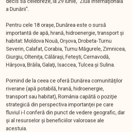
decis să celebreze, la 29 iunie, "Ziua Internaţională
a Dunării".
Pentru cele 18 oraşe, Dunărea este o sursă
importantă de apă, hrană, hidroenergie, transport şi
habitat: Moldova Nouă, Orşova, Drobeta-Turnu
Severin, Calafat, Corabia, Turnu Măgurele, Zimnicea,
Giurgiu, Olteniţa, Călăraşi, Feteşti, Cernavodă,
Hârşova, Brăila, Galaţi, Isaccea, Tulcea şi Sulina.
Pornind de la ceea ce oferă Dunărea comunităţilor
riverane (apă potabilă, hrană, hidroenergie,
transport sau habitat), România capătă o poziţie
strategică din perspectiva importanţei pe care
fluviul i-l conferă din punct de vedere geografic, dar
şi al resurselor şi beneficiilor valoroase ale
acestuia.