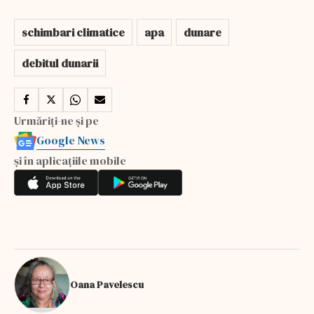
schimbari climatice
apa
dunare
debitul dunarii
Urmăriți-ne și pe
Google News
și în aplicațiile mobile
Oana Pavelescu