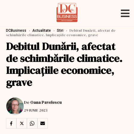
›
›
›
Debitul Dunării, afectat de
DCBusiness
Actualitate
Stiri
schimbările climatice. Implicațiile economice, grave
Debitul Dunării, afectat
de schimbările climatice.
Implicațiile economice,
grave
De
Oana Pavelescu
29 IUNIE 2023