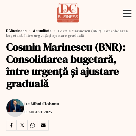
›
›
Cosmin Marinescu (BNR): Consolidarea
DCBusiness
Actualitate
bugetară, între urgență și ajustare graduală
Cosmin Marinescu (BNR):
Consolidarea bugetară,
între urgență și ajustare
graduală
De
Mihai Ciobanu
01 AUGUST 2025