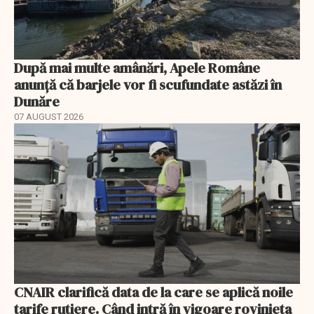
După mai multe amânări, Apele Române
anunță că barjele vor fi scufundate astăzi în
Dunăre
07 AUGUST 2026
CNAIR clarifică data de la care se aplică noile
tarife rutiere. Când intră în vigoare rovinieta