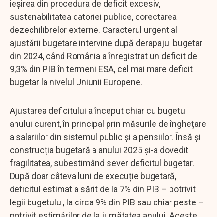
ieșirea din procedura de deficit excesiv,
sustenabilitatea datoriei publice, corectarea
dezechilibrelor externe. Caracterul urgent al
ajustării bugetare intervine după derapajul bugetar
din 2024, când România a înregistrat un deficit de
9,3% din PIB în termeni ESA, cel mai mare deficit
bugetar la nivelul Uniunii Europene.
Ajustarea deficitului a început chiar cu bugetul
anului curent, în principal prin măsurile de înghețare
a salariilor din sistemul public și a pensiilor. Însă și
construcția bugetară a anului 2025 și-a dovedit
fragilitatea, subestimând sever deficitul bugetar.
După doar câteva luni de execuție bugetară,
deficitul estimat a sărit de la 7% din PIB – potrivit
legii bugetului, la circa 9% din PIB sau chiar peste –
potrivit estimărilor de la jumătatea anului. Aceste