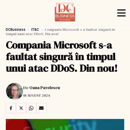
›
›
Compania Microsoft s-a faultat singură în
DCBusiness
IT&C
timpul unui atac DDoS. Din nou!
Compania Microsoft s-a
faultat singură în timpul
unui atac DDoS. Din nou!
De
Oana Pavelescu
01 AUGUST 2024