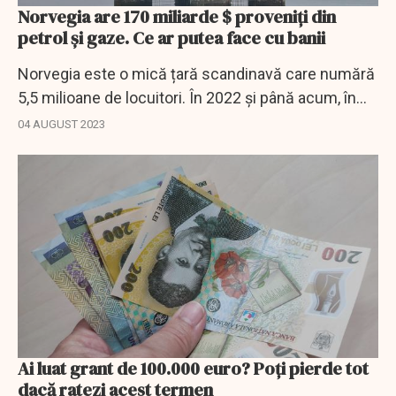
Norvegia are 170 miliarde $ proveniți din
petrol și gaze. Ce ar putea face cu banii
Norvegia este o mică țară scandinavă care numără
5,5 milioane de locuitori. În 2022 și până acum, în
august 2023, Norvegia a câtștiga, pe fondul
04 AUGUST 2023
războiului din Ucraina, peste 170...
Ai luat grant de 100.000 euro? Poți pierde tot
dacă ratezi acest termen