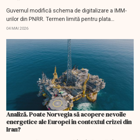
Guvernul modifică schema de digitalizare a IMM-
urilor din PNRR. Termen limită pentru plata
granturilor de până la 100.000 euro.
04 MAI 2026
Analiză. Poate Norvegia să acopere nevoile
energetice ale Europei în contextul crizei din
Iran?