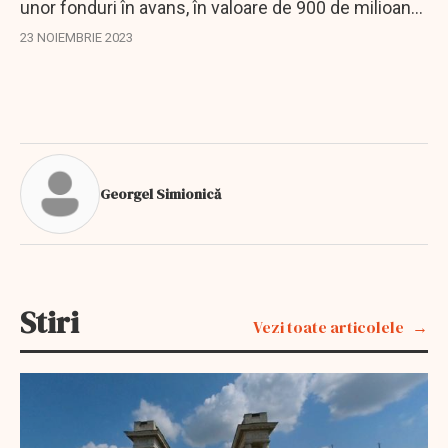
unor fonduri în avans, în valoare de 900 de milioane
de euro, pentru Ungaria. Această măsură este
23 NOIEMBRIE 2023
aplicată de către oficialii europeni în...
Georgel Simionică
Stiri
Vezi toate articolele