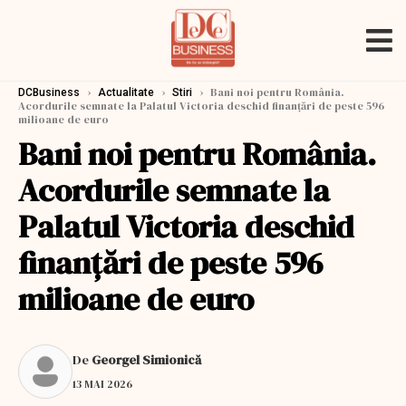
›
›
›
Bani noi pentru România.
DCBusiness
Actualitate
Stiri
Acordurile semnate la Palatul Victoria deschid finanțări de peste 596
milioane de euro
Bani noi pentru România.
Acordurile semnate la
Palatul Victoria deschid
finanțări de peste 596
milioane de euro
De
Georgel Simionică
13 MAI 2026