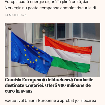
Europa caută energie sigură în plină criză, dar
Norvegia nu poate compensa complet riscurile din
Orientul Mijlociu, în ciuda rolului tot mai important.
14 APRILIE 2026
Comisia Europeană deblochează fondurile
destinate Ungariei. Oferă 900 milioane de
euro în avans
Executivul Uniunii Europene a aprobat joi alocarea