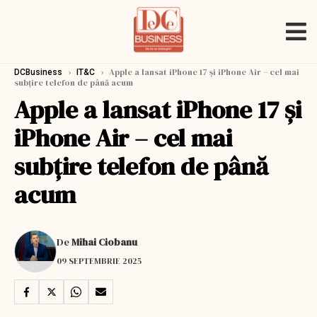
›
›
Apple a lansat iPhone 17 și iPhone Air – cel mai
DCBusiness
IT&C
subțire telefon de până acum
Apple a lansat iPhone 17 și
iPhone Air – cel mai
subțire telefon de până
acum
De
Mihai Ciobanu
09 SEPTEMBRIE 2025