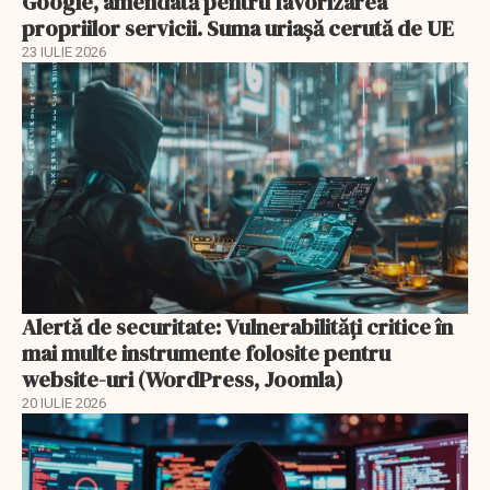
Google, amendată pentru favorizarea
propriilor servicii. Suma uriașă cerută de UE
23 IULIE 2026
Alertă de securitate: Vulnerabilități critice în
mai multe instrumente folosite pentru
website-uri (WordPress, Joomla)
20 IULIE 2026