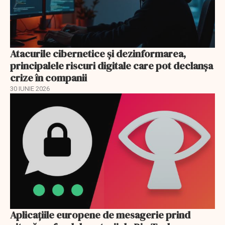
Atacurile cibernetice şi dezinformarea,
principalele riscuri digitale care pot declanşa
crize în companii
30 IUNIE 2026
Aplicațiile europene de mesagerie prind