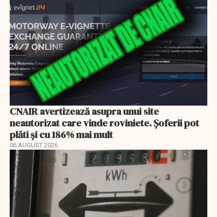
CNAIR avertizează asupra unui site
neautorizat care vinde roviniete. Șoferii pot
plăti și cu 186% mai mult
06 AUGUST 2026