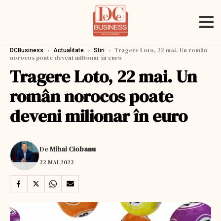
›
›
›
Tragere Loto, 22 mai. Un român
DCBusiness
Actualitate
Stiri
norocos poate deveni milionar în euro
Tragere Loto, 22 mai. Un
român norocos poate
deveni milionar în euro
De
Mihai Ciobanu
22 MAI 2022