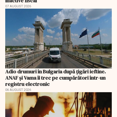
inactive fiscal
07 AUGUST 2026
Adio drumuri în Bulgaria după țigări ieftine.
ANAF și Vama îi trec pe cumpărători într-un
registru electronic
06 AUGUST 2026