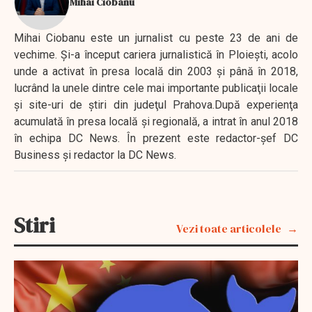
Mihai Ciobanu
Mihai Ciobanu este un jurnalist cu peste 23 de ani de
vechime. Şi-a început cariera jurnalistică în Ploieşti, acolo
unde a activat în presa locală din 2003 şi până în 2018,
lucrând la unele dintre cele mai importante publicaţii locale
şi site-uri de ştiri din judeţul Prahova.După experienţa
acumulată în presa locală şi regională, a intrat în anul 2018
în echipa DC News. În prezent este redactor-şef DC
Business şi redactor la DC News.
Stiri
Vezi toate articolele