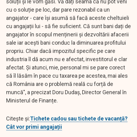
soluții și le vom găsi. Vă dați seama că nu pot veni
cu o soluție pe loc, dar pare rezonabil ca un
angajator - care își asumă să facă aceste cheltuieli
cu angajații lui - să fie suficient. Că sunt bani dați de
angajator în scopul menținerii și dezvoltării afacerii
sale iar acești bani conduc la diminuarea profitului
propriu. Chiar dacă impozitul specific pe care
industria îl dă acum nu e afectat, investitorul e clar
afectat. Și atunci, mie, personal mi se pare corect
să îl lăsăm în pace cu taxarea pe acestea, mai ales
că România are o problemă reală cu forță de
muncă", a precizat Doru Dudaș, Director General în
Ministerul de Finanțe.
Citește și:
Tichete cadou sau tichete de vacanță?
Cât vor primi angajații