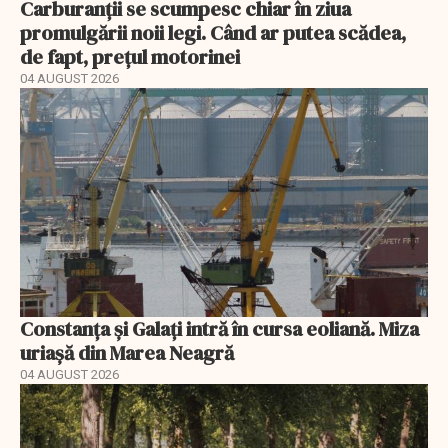
Carburanții se scumpesc chiar în ziua
promulgării noii legi. Când ar putea scădea,
de fapt, prețul motorinei
04 AUGUST 2026
Constanța și Galați intră în cursa eoliană. Miza
uriașă din Marea Neagră
04 AUGUST 2026