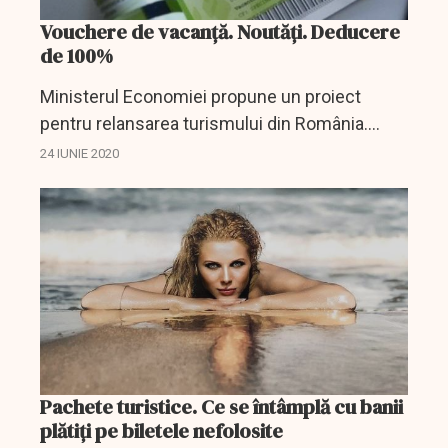
Vouchere de vacanță. Noutăți. Deducere
de 100%
Ministerul Economiei propune un proiect
pentru relansarea turismului din România.
Turismul are nevoie de bani iar acest lucru se
24 IUNIE 2020
poate face prin voucherele de vacanță care
se acordă angajaților...
Pachete turistice. Ce se întâmplă cu banii
plătiți pe biletele nefolosite