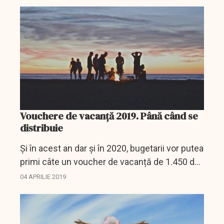
cât și tichete de vacanță, beneficiind de scutiri
de...
Vouchere de vacanță 2019. Până când se
distribuie
Și în acest an dar și în 2020, bugetarii vor putea
primi câte un voucher de vacanță de 1.450 de
lei pe care să-l folosească la vacanțele din
04 APRILIE 2019
țară, potrivit unui act normativ care a intrat...