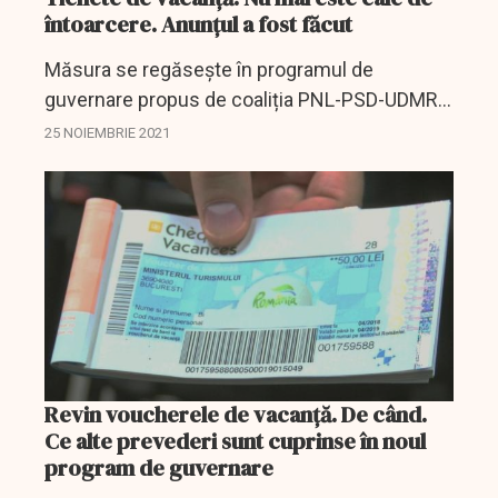
întoarcere. Anunțul a fost făcut
Măsura se regăsește în programul de
guvernare propus de coaliția PNL-PSD-UDMR,
iar ministrul propus pentru Antreprenoriat și
25 NOIEMBRIE 2021
Turism, Daniel Cadariu, a venit cu detalii. Astfel,
potrivit...
Revin voucherele de vacanță. De când.
Ce alte prevederi sunt cuprinse în noul
program de guvernare