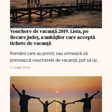
Vouchere de vacanță 2019. Lista, pe
fiecare județ, a unităților care acceptă
tichete de vacanță
Românii care au primit, sau urmează să
primeazcă voucherele de vacanță, pot să își
aleagă agenția de turism cât și pensiunea sau
11 IUNIE 2019
hotelul în care doresc să își petreacă vacanța.