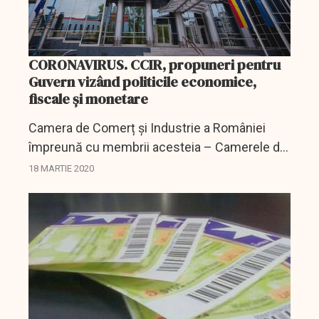
CORONAVIRUS. CCIR, propuneri pentru
Guvern vizând politicile economice,
fiscale și monetare
Camera de Comerț și Industrie a României
împreună cu membrii acesteia – Camerele de
comerț și industrie județene au realizat o
18 MARTIE 2020
consultare susținută a medului de afaceri la
nivel național...