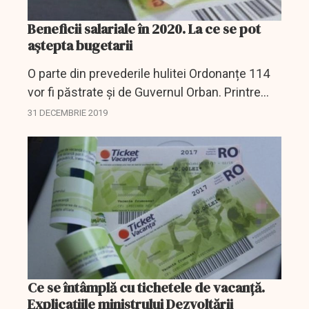
Beneficii salariale în 2020. La ce se pot
aștepta bugetarii
O parte din prevederile hulitei Ordonanțe 114
vor fi păstrate și de Guvernul Orban. Printre
acestea se numără și acele părți cafe vizează
31 DECEMBRIE 2019
beneficiile salariale ale angajaților.
Ce se întâmplă cu tichetele de vacanță.
Explicațiile ministrului Dezvoltării