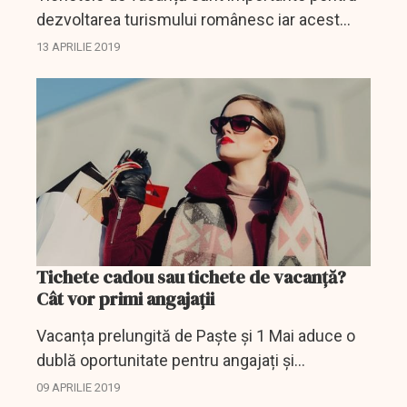
dezvoltarea turismului românesc iar acest
lucru ar putea fi împiedicat de o inițiativă
13 APRILIE 2019
legislativă.
Tichete cadou sau tichete de vacanță?
Cât vor primi angajații
Vacanța prelungită de Paște și 1 Mai aduce o
dublă oportunitate pentru angajați și
angajatori, care pot oferi atât tichete cadou,
09 APRILIE 2019