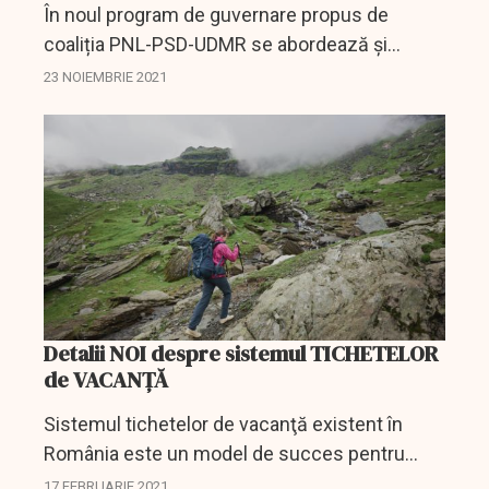
În noul program de guvernare propus de
coaliția PNL-PSD-UDMR se abordează și
chestiunea turismului.
23 NOIEMBRIE 2021
Detalii NOI despre sistemul TICHETELOR
de VACANȚĂ
Sistemul tichetelor de vacanţă existent în
România este un model de succes pentru
restul Europei şi poate reprezenta un impuls
17 FEBRUARIE 2021