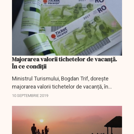
Majorarea valorii tichetelor de vacanță.
În ce condiții
Ministrul Turismului, Bogdan Trif, dorește
majorarea valorii tichetelor de vacanță, în
anumite condiții.
10 SEPTEMBRIE 2019