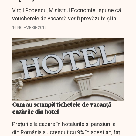
Virgil Popescu, Ministrul Economiei, spune că
voucherele de vacanță vor fi prevăzute și în
bugetul pentru anul 2020, declarație pe care
16 NOIEMBRIE 2019
ministrul a făcut-o la Antena 3.
Cum au scumpit tichetele de vacanță
cazările din hotel
Preţurile la cazare în hotelurile şi pensiunile
din România au crescut cu 9% în acest an, faţă