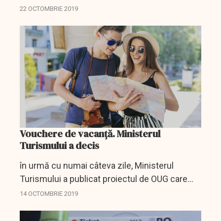
de 2018, şi cu 55% faţă de anul 2017, ca
22 OCTOMBRIE 2019
urmare a utilizării voucherelor de vacanţă,...
Vouchere de vacanță. Ministerul
Turismului a decis
în urmă cu numai câteva zile, Ministerul
Turismului a publicat proiectul de OUG care
reglementează voucherele de vacanță,
14 OCTOMBRIE 2019
prevedere care va intra în vigoare de la 1
ianuarie 2020 și va fi...