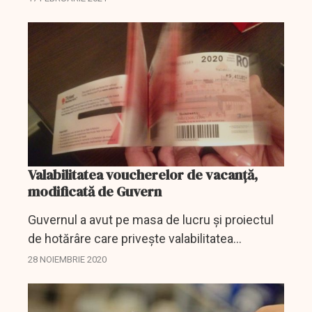
dat economiei în perioada post-pandemie, au
susţinut...
Valabilitatea voucherelor de vacanță,
modificată de Guvern
Guvernul a avut pe masa de lucru și proiectul
de hotărâre care privește valabilitatea
voucherelor de vacanță.
28 NOIEMBRIE 2020