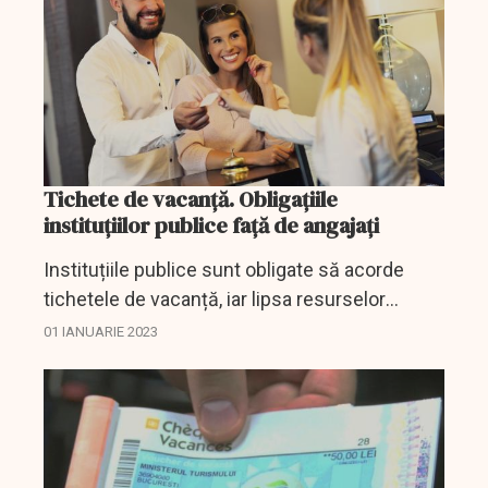
Tichete de vacanță. Obligațiile
instituțiilor publice față de angajați
Instituțiile publice sunt obligate să acorde
tichetele de vacanță, iar lipsa resurselor
financiare sau necuprinderea sumelor
01 IANUARIE 2023
respective în bugetul aprobat nu reprezintă o
piedică legală în...