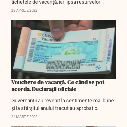
tichetele de vacanță, iar lipsa resurselor
financiare sau necuprinderea sumelor
28 APRILIE 2022
respective în bugetul aprobat nu reprezintă o
piedică legală în...
Vouchere de vacanță. Ce când se pot
acorda. Declarații oficiale
Guvernanții au revenit la sentimente mai bune
și la sfârșitul anului trecut au aprobat o
ordonanță prin care se reia acordarea
24 MARTIE 2022
voucherelor de vacanță.