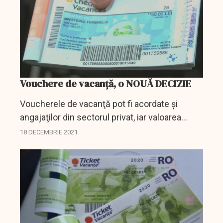
Vouchere de vacanță, o NOUĂ DECIZIE
Voucherele de vacanţă pot fi acordate şi
angajaţilor din sectorul privat, iar valoarea
maxima poate ajunge la 13.800 de lei,
18 DECEMBRIE 2021
echivalentul a şase salarii minim brute
garantate pe ţară.