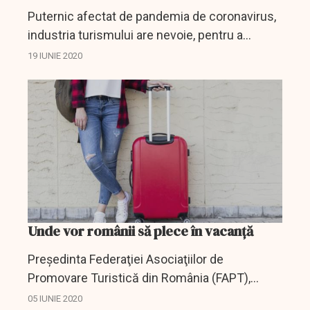
Puternic afectat de pandemia de coronavirus,
industria turismului are nevoie, pentru a
supraviețui, de un sprijin susținut din partea
19 IUNIE 2020
statului, dar și de măsuri menite să-i asigure
un flux...
Unde vor românii să plece în vacanță
Preşedinta Federaţiei Asociaţiilor de
Promovare Turistică din România (FAPT),
Corina Martin, afirmă că aproximativ 90%
05 IUNIE 2020