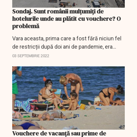
Sondaj. Sunt românii mulțumiți de
hotelurile unde au plătit cu vouchere? O
problemă
Vara aceasta, prima care a fost fără niciun fel
de restricții după doi ani de pandemie, era
așteptată cu nerabdare de reprezentanții
03 SEPTEMBRIE 2022
HoReCa de pe litoral, însă o parte dintre
români au...
Vouchere de vacanță sau prime de