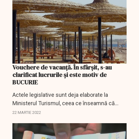
Vouchere de vacanță. În sfârșit, s-au
clarificat lucrurile și este motiv de
BUCURIE
Actele legislative sunt deja elaborate la
Ministerul Turismul, ceea ce înseamnă că
instituțiile publice pot trece la treabă.
22 MARTIE 2022