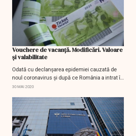
Vouchere de vacanță. Modificări. Valoare
și valabilitate
Odată cu declanșarea epidemiei cauzată de
noul coronavirus și după ce România a intrat în
starea de urgență, autoritățile au decis să
30 MAI 2020
aplice modificări și în privința voucherelor de...