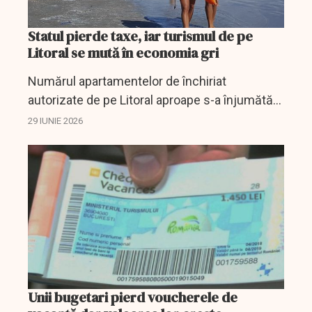
Statul pierde taxe, iar turismul de pe
Litoral se mută în economia gri
Numărul apartamentelor de închiriat
autorizate de pe Litoral aproape s-a înjumătățit
într-un singur an, după reducerea cu 50% a
29 IUNIE 2026
valorii tichetelor de vacanță.
Unii bugetari pierd voucherele de