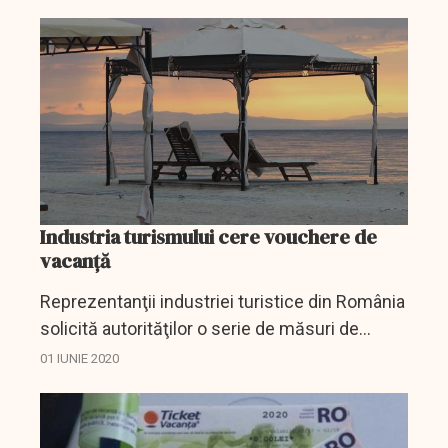
dintre turiştii români vor alege anul acesta
destinaţii interne şi...
Industria turismului cere vouchere de
vacanță
Reprezentanţii industriei turistice din România
solicită autorităţilor o serie de măsuri de
sprijin pentru sector, de la vouchere pentru a
01 IUNIE 2020
merge la restaurant până la suspendarea taxei
pe...