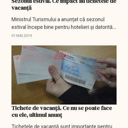
Sezonul estival. Ce impact au tichetele de
vacanță
Ministrul Turismului a anunțat că sezonul
estival începe bine pentru hotelieri și datorită
tichetelor de vacanță care au relansat
01 MAI 2019
industria hotelieră.
Tichete de vacanță. Ce nu se poate face
cu ele, ultimul anunț
Tichetele de vacanță sunt importante pentru