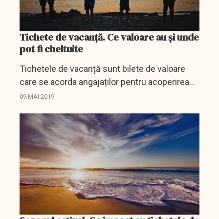
Tichete de vacanță. Ce valoare au și unde
pot fi cheltuite
Tichetele de vacanță sunt bilete de valoare
care se acorda angajaților pentru acoperirea
unor cheltuieli ocazionate de efectuarea
09 MAI 2019
concediului de odihnă în regim de turism
intern.