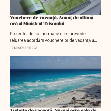
Vouchere de vacanță. Anunț de ultimă
oră al Ministrul Trismului
Proiectul de act normativ care prevede
reluarea acordării voucherelor de vacanţă a
fost pus pe circuitul de avizare chiar după
13 DECEMBRIE 2021
prima întâlnire cu industria de profil şi sper ca
săptămâna...
Tichete de vacanță. Nu mai este cale de