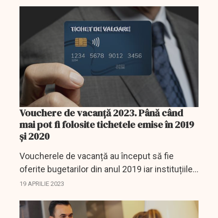
privat.
Vouchere de vacanță 2023. Până când
mai pot fi folosite tichetele emise în 2019
și 2020
Voucherele de vacanță au început să fie
oferite bugetarilor din anul 2019 iar instituțiile
publice sunt obligate să acorde tichetele de
19 APRILIE 2023
vacanță, iar lipsa resurselor financiare sau...