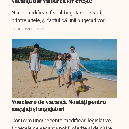
vacanță dar valoarea lor crește
Noille modificări fiscal-bugetare pervăd,
printre altele, și faptul că unii bugetari vor
pierde voucherele de vancață, pe de o parte,
31 OCTOMBRIE 2023
însă, pe de altă parte, valoarea acestora va
crește.
Vouchere de vacanță. Noutăți pentru
angajați și angajatori
Conform unor recente modificări legislative,
tichetele de vacanță pot fi oferite și de către