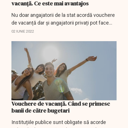
vacanță. Ce este mai avantajos
Nu doar angajatorii de la stat acordă vouchere
de vacanță dar și angajatorii privați pot face
acest lucru.
02 IUNIE 2022
Vouchere de vacanță. Când se primesc
banii de către bugetari
Instituțiile publice sunt obligate să acorde