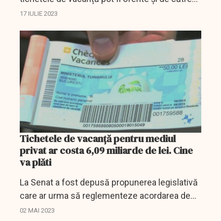
companiile private.
17 IULIE 2023
Tichetele de vacanță pentru mediul
privat ar costa 6,09 miliarde de lei. Cine
va plăti
La Senat a fost depusă propunerea legislativă
care ar urma să reglementeze acordarea de
tichete de vacanță și angajaților din mediul
02 MAI 2023