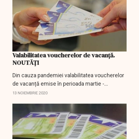
Valabilitatea voucherelor de vacanță.
NOUTĂȚI
Din cauza pandemiei valabilitatea voucherelor
de vacanță emise în perioada martie -
decembrie 2019 a fost prelungită, în primă
13 NOIEMBRIE 2020
instanță, până la 31 mai 2021 a fost prelungită.