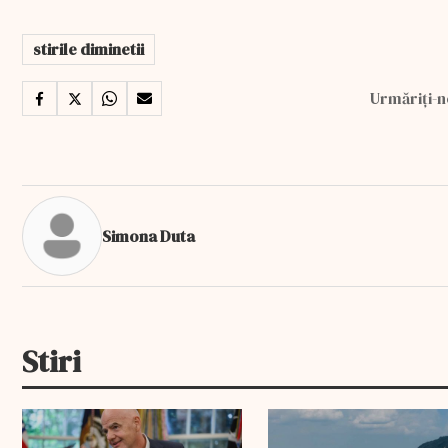
stirile diminetii
Urmăriți-n
Simona Duta
Stiri