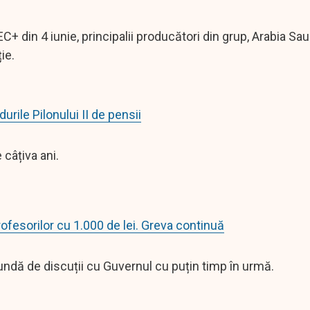
 din 4 iunie, principalii producători din grup, Arabia Sau
ție.
rile Pilonului II de pensii
câțiva ani.
rofesorilor cu 1.000 de lei. Greva continuă
 rundă de discuții cu Guvernul cu puțin timp în urmă.