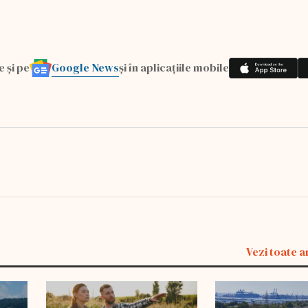
Google News
e și pe
și în aplicațiile mobile
Vezi toate a