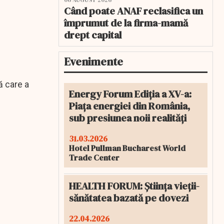
06 AUGUST 2026
Când poate ANAF reclasifica un
împrumut de la firma-mamă
drept capital
Evenimente
ă care a
Energy Forum Ediția a XV-a:
Piața energiei din România,
sub presiunea noii realități
31.03.2026
Hotel Pullman Bucharest World
Trade Center
HEALTH FORUM: Știința vieții-
sănătatea bazată pe dovezi
22.04.2026