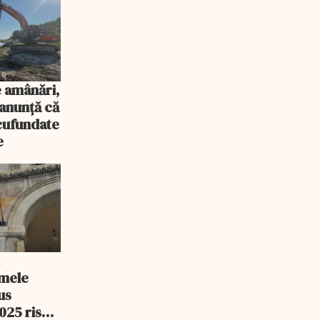
 amânări,
anunță că
scufundate
e
t
rmele
us
2025 riscă