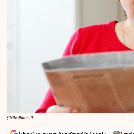
Știrile dimineții
Adaugă-ne ca sursă preferată în Google
Urmăr