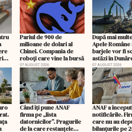
acționariat
ntru
Pariul de 900 de
După mai multe
a
milioane de dolari al
Apele Române 
ere
Chinei. Compania de
barjele vor fi 
rimi
roboți care vine la bursă
astăzi în Dunăr
07 AUGUST 2026
07 AUGUST 2026
uro
Când îți pune ANAF
ANAF a începu
rat.
firma pe „lista
notificările. Fi
ața
datornicilor”. Pragurile
care nu au dep
m
de la care restanțele
bilanțurile pe 