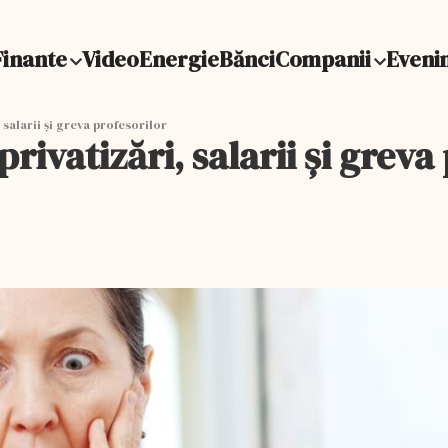
Finante
Video
Energie
Bănci
Companii
Eveni
, salarii și greva profesorilor
 privatizări, salarii și greva