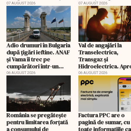
TollRo
07 AUGUST 2026
07 AUGUST 2026
Adio drumuri în Bulgaria
Val de angajări la
după țigări ieftine. ANAF
Transelectrica,
și Vama îi trec pe
Transgaz și
cumpărători într-un
Hidroelectrica. Ap
registru electronic
400 de posturi apro
06 AUGUST 2026
06 AUGUST 2026
România se pregătește
Factura PPC are o
pentru limitarea forțată
pagină de sumar, cu
a consumului de
toate informațiile c