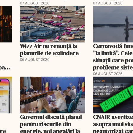
devin publice
să ajungă inacti
07 AUGUST 2026
07 AUGUST 2026
Wizz Air nu renunță la
Cernavodă fun
planurile de extindere
”la limită”. Cel
situații care p
06 AUGUST 2026
roape
probleme sist
bate
energetic
06 AUGUST 2026
Guvernul discută planul
CNAIR avertiz
pentru riscurile din
asupra unui sit
are
energie, noi angajări la
neautorizat ca