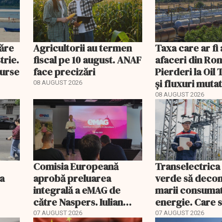
năre
Agricultorii au termen
Taxa care ar fi
trie.
fiscal pe 10 august. ANAF
afaceri din Ro
curse
face precizări
Pierderi la Oil
și fluxuri muta
08 AUGUST 2026
Portul Constan
08 AUGUST 2026
Comisia Europeană
Transelectrica
a
aprobă preluarea
verde să deco
integrală a eMAG de
marii consumat
către Naspers. Iulian
energie. Care 
Stanciu iese din
condițiile
07 AUGUST 2026
07 AUGUST 2026