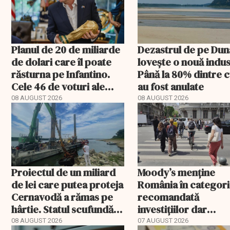
Planul de 20 de miliarde
Dezastrul de pe Du
de dolari care îl poate
lovește o nouă indus
răsturna pe Infantino.
Până la 80% dintre 
Cele 46 de voturi ale
au fost anulate
Asiei decid viitorul FIFA
08 AUGUST 2026
08 AUGUST 2026
Proiectul de un miliard
Moody’s menține
de lei care putea proteja
România în categori
Cernavodă a rămas pe
recomandată
hârtie. Statul scufundă
investițiilor dar
acum barje în Dunăre
transmite un
08 AUGUST 2026
07 AUGUST 2026