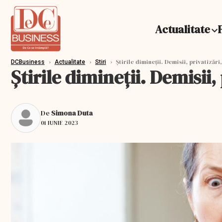
Actualitate
›
›
›
Știrile dimineții. Demisii, privatizări
DCBusiness
Actualitate
Stiri
Știrile dimineții. Demisii,
De
Simona Duta
01 IUNIE 2023