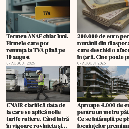
avertisment
Termen ANAF chiar luni.
200.000 de euro pe
Firmele care pot
românii din diaspor
renunța la TVA până pe
care deschid o afac
10 august
în țară. Cine poate p
banii și ce trebuie
07 AUGUST 2026
07 AUGUST 2026
rambursat
CNAIR clarifică data de
Aproape 4.000 de e
la care se aplică noile
pentru un metru păt
tarife rutiere. Când intră
Ce se întâmplă pe pi
în vigoare rovinieta și
locuințelor premiu