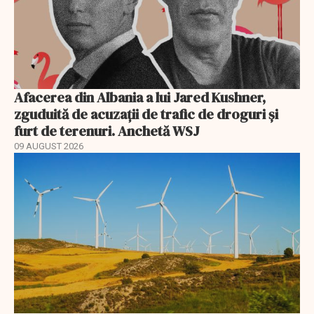
Afacerea din Albania a lui Jared Kushner,
zguduită de acuzații de trafic de droguri și
furt de terenuri. Anchetă WSJ
09 AUGUST 2026