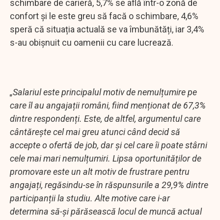
schimbare de carieră, 5,7% se află într-o zonă de
confort și le este greu să facă o schimbare, 4,6%
speră că situația actuală se va îmbunătăți, iar 3,4%
s-au obișnuit cu oamenii cu care lucrează.
„Salariul este principalul motiv de nemulțumire pe
care îl au angajații români, fiind menționat de 67,3%
dintre respondenți. Este, de altfel, argumentul care
cântărește cel mai greu atunci când decid să
accepte o ofertă de job, dar și cel care îi poate stârni
cele mai mari nemulțumiri. Lipsa oportunităților de
promovare este un alt motiv de frustrare pentru
angajați, regăsindu-se în răspunsurile a 29,9% dintre
participanții la studiu. Alte motive care i-ar
determina să-și părăsească locul de muncă actual