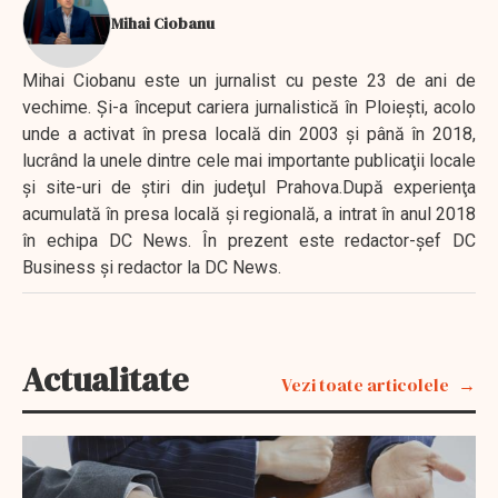
Mihai Ciobanu
Mihai Ciobanu este un jurnalist cu peste 23 de ani de
vechime. Şi-a început cariera jurnalistică în Ploieşti, acolo
unde a activat în presa locală din 2003 şi până în 2018,
lucrând la unele dintre cele mai importante publicaţii locale
şi site-uri de ştiri din judeţul Prahova.După experienţa
acumulată în presa locală şi regională, a intrat în anul 2018
în echipa DC News. În prezent este redactor-şef DC
Business şi redactor la DC News.
Actualitate
Vezi toate articolele