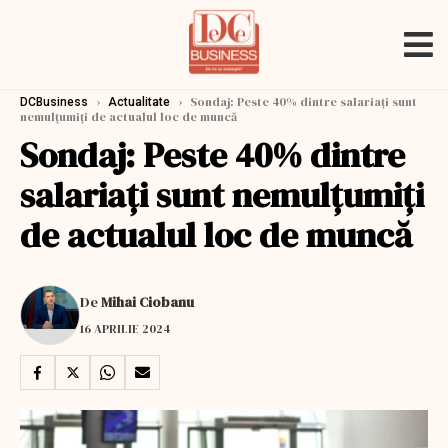
›
›
Sondaj: Peste 40% dintre salariaţi sunt
DCBusiness
Actualitate
nemulţumiţi de actualul loc de muncă
Sondaj: Peste 40% dintre
salariaţi sunt nemulţumiţi
de actualul loc de muncă
De
Mihai Ciobanu
16 APRILIE 2024