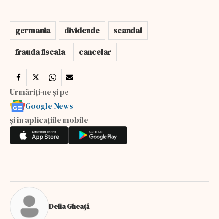
germania
dividende
scandal
frauda fiscala
cancelar
Urmăriți-ne și pe
Google News
și în aplicațiile mobile
Delia Gheață