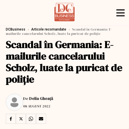
›
›
Scandal în Germania: E-
DCBusiness
Articole recomandate
mailurile cancelarului Scholz, luate la puricat de poliție
Scandal în Germania: E-
mailurile cancelarului
Scholz, luate la puricat de
poliție
De
Delia Gheață
08 AUGUST 2022