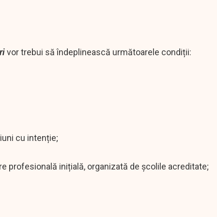
ri
vor trebui să îndeplinească următoarele condiții:
uni cu intenție;
 profesională inițială, organizată de școlile acreditate;