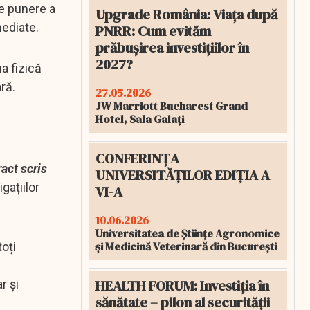
de punere a
Upgrade România: Viața după
mediate.
PNRR: Cum evităm
prăbușirea investițiilor în
2027?
a fizică
ră.
27.05.2026
JW Marriott Bucharest Grand
Hotel, Sala Galați
CONFERINȚA
act scris
UNIVERSITĂȚILOR EDIȚIA A
gațiilor
VI-A
10.06.2026
Universitatea de Științe Agronomice
și Medicină Veterinară din București
toți
HEALTH FORUM: Investiția în
r și
sănătate – pilon al securității