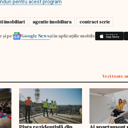
onduri pentru acest program
i imobiliari
agentie imobiliara
contract scrie
Google News
e și pe
și în aplicațiile mobile
Vezi toate a
Piața rezidențială din
Ai apartament 