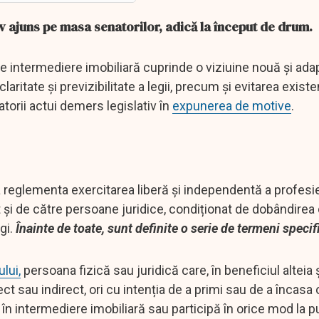
v ajuns pe masa senatorilor, adică la început de drum.
 de intermediere imobiliară cuprinde o viziuine nouă și ada
aritate și previzibilitate a legii, precum și evitarea exist
atorii actui demers legislativ în
expunerea de motive
.
a reglementa exercitarea liberă și independentă a profesi
ât și de către persoane juridice, condiționat de dobândirea
egi.
Înainte de toate, sunt definite o serie de termeni specifi
lui,
persoana fizică sau juridică care, în beneficiul alteia ș
t sau indirect, ori cu intenția de a primi sau de a încasa 
în intermediere imobiliară sau participă în orice mod la p