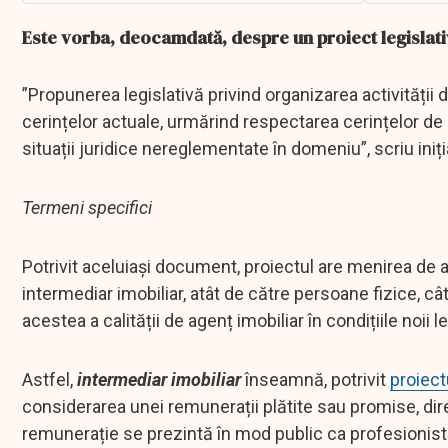
Este vorba, deocamdată, despre un proiect legislati
”Propunerea legislativă privind organizarea activității
cerințelor actuale, urmărind respectarea cerințelor de cl
situații juridice nereglementate în domeniu”, scriu iniți
Termeni specifici
Potrivit aceluiași document, proiectul are menirea de 
intermediar imobiliar, atât de către persoane fizice, c
acestea a calității de agenț imobiliar în condițiile noii l
Astfel,
intermediar imobiliar
înseamnă, potrivit
proiectu
considerarea unei remunerații plătite sau promise, direc
remunerație se prezintă în mod public ca profesionist 