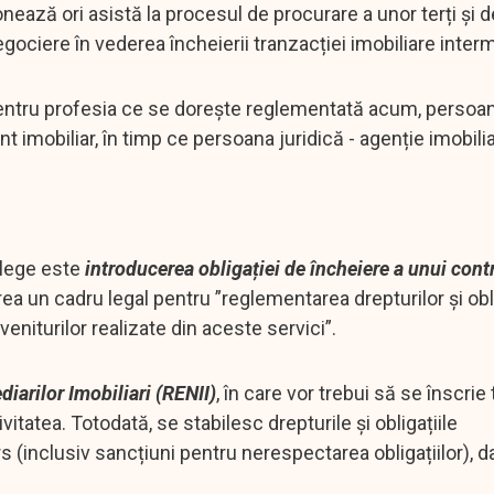
onează ori asistă la procesul de procurare a unor terți și 
egociere în vederea încheierii tranzacției imobiliare inter
pentru profesia ce se dorește reglementată acum, persoan
 imobiliar, în timp ce persoana juridică - agenție imobilia
 lege este
introducerea obligației de încheiere a unui contr
ea un cadru legal pentru ”reglementarea drepturilor și obli
 veniturilor realizate din aceste servici”.
diarilor Imobiliari (RENII)
, în care vor trebui să se înscrie 
vitatea. Totodată, se stabilesc drepturile și obligațiile
ers (inclusiv sancțiuni pentru nerespectarea obligațiilor), da