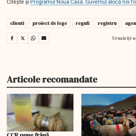
Citește și
Programul Noua Casă. Guvernul alocă noi f
clienti
proiect de lege
reguli
registru
agent
Urmăriți-n
Articole recomandate
EXCLUSIV
CCR pune frână