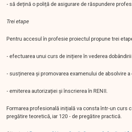
- să dețină o poliță de asigurare de răspundere profes
Trei etape
Pentru accesul în profesie proiectul propune trei etap
- efectuarea unui curs de inițiere în vederea dobândirii 
- susținerea și promovarea examenului de absolvire a cur
- emiterea autorizației și înscrierea în RENII.
Formarea profesională inițială va consta într-un curs cu
pregătire teoretică, iar 120 - de pregătire practică.