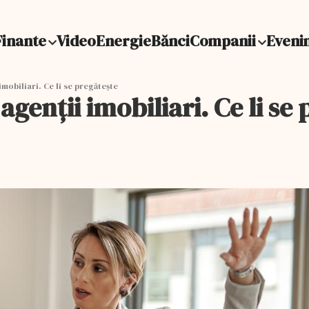
Finante
Video
Energie
Bănci
Companii
Eveni
imobiliari. Ce li se pregătește
agenții imobiliari. Ce li se