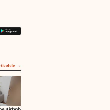
rticolele
pe Airbnb