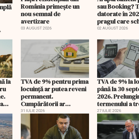
România primește un
sau Booking? 
nou semnal de
datorate în 202
avertizare
pragul care s
regimul fiscal
A
03 AUGUST 2026
02 AUGUST 2026
nă la
TVA de 9% pentru prima
TVA de 9% la l
tru
locuință ar putea reveni
până la 30 sep
e.
permanent.
2026. Prelungi
 a
Cumpărătorii ar
termenului a t
economisi zeci de mii de
comisia din Pa
31 IULIE 2026
27 IULIE 2026
lei