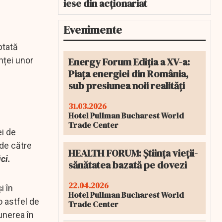
iese din acționariat
Evenimente
ptată
Energy Forum Ediția a XV-a:
enței unor
Piața energiei din România,
sub presiunea noii realități
31.03.2026
Hotel Pullman Bucharest World
Trade Center
ei de
 de către
HEALTH FORUM: Știința vieții-
ci.
sănătatea bazată pe dovezi
22.04.2026
i în
Hotel Pullman Bucharest World
o astfel de
Trade Center
unerea în