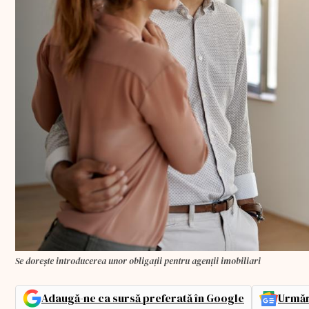
Se dorește introducerea unor obligații pentru agenții imobiliari
Adaugă-ne ca sursă preferată în Google
Urmăr