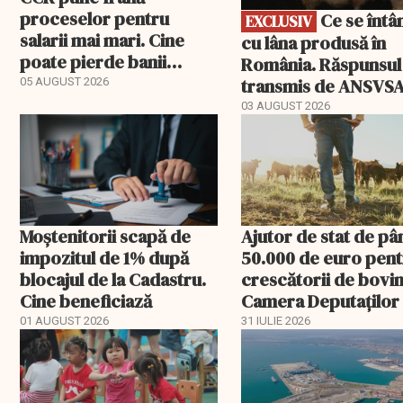
proceselor pentru
Ce se întâmplă
EXCLUSIV
salarii mai mari. Cine
cu lâna produsă în
poate pierde banii
România. Răspunsul
ceruți statului
transmis de ANSVS
05 AUGUST 2026
03 AUGUST 2026
Moștenitorii scapă de
Ajutor de stat de pâ
impozitul de 1% după
50.000 de euro pen
blocajul de la Cadastru.
crescătorii de bovin
Cine beneficiază
Camera Deputaților
aprobat schema
01 AUGUST 2026
31 IULIE 2026