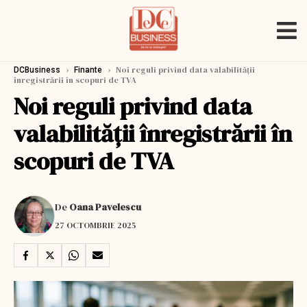
›
›
Noi reguli privind data valabilității
DCBusiness
Finante
înregistrării în scopuri de TVA
Noi reguli privind data
valabilității înregistrării în
scopuri de TVA
De
Oana Pavelescu
27 OCTOMBRIE 2025