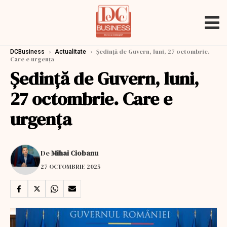
›
›
Şedinţă de Guvern, luni, 27 octombrie.
DCBusiness
Actualitate
Care e urgenţa
Şedinţă de Guvern, luni,
27 octombrie. Care e
urgenţa
De
Mihai Ciobanu
27 OCTOMBRIE 2025