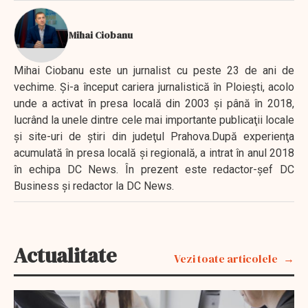
Mihai Ciobanu
Mihai Ciobanu este un jurnalist cu peste 23 de ani de
vechime. Şi-a început cariera jurnalistică în Ploieşti, acolo
unde a activat în presa locală din 2003 şi până în 2018,
lucrând la unele dintre cele mai importante publicaţii locale
şi site-uri de ştiri din judeţul Prahova.După experienţa
acumulată în presa locală şi regională, a intrat în anul 2018
în echipa DC News. În prezent este redactor-şef DC
Business şi redactor la DC News.
Actualitate
Vezi toate articolele