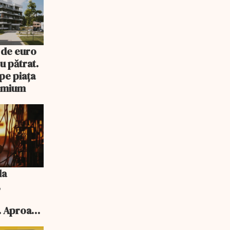
 de euro
u pătrat.
pe piața
remium
la
,
. Aproape
 aprobate