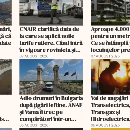
nări,
CNAIR clarifică data de
Aproape 4.000
ă că
la care se aplică noile
pentru un metr
ndate
tarife rutiere. Când intră
Ce se întâmplă 
în vigoare rovinieta și
locuințelor p
TollRo
07 AUGUST 2026
07 AUGUST 2026
Adio drumuri în Bulgaria
Val de angajări 
după țigări ieftine. ANAF
Transelectrica
și Vama îi trec pe
Transgaz și
riscă
cumpărători într-un
Hidroelectrica
scal
registru electronic
400 de posturi
06 AUGUST 2026
06 AUGUST 2026