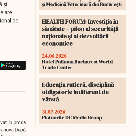
și Medicină Veterinară din București
ă şi
re are
HEALTH FORUM: Investiția în
țional de
sănătate – pilon al securității
naționale și al dezvoltării
economice
24.06.2026
Hotel Pullman Bucharest World
Trade Center
Educația rutieră, disciplină
obligatorie indiferent de
vârstă
31.07.2026
Platourile DC Media Group
ivat în presa
 Prahova.După