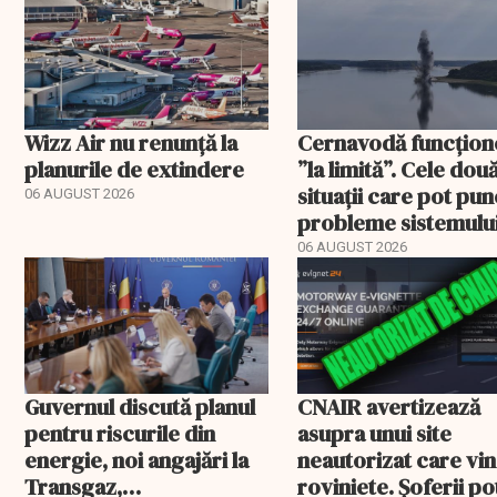
Wizz Air nu renunță la
Cernavodă funcțion
planurile de extindere
”la limită”. Cele dou
situații care pot pun
06 AUGUST 2026
probleme sistemulu
energetic
06 AUGUST 2026
Guvernul discută planul
CNAIR avertizează
pentru riscurile din
asupra unui site
energie, noi angajări la
neautorizat care vi
Transgaz,
roviniete. Șoferii po