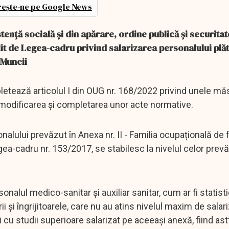
ește-ne pe Google News
stență socială și din apărare, ordine publică și securitat
ilit de Legea-cadru privind salarizarea personalului plăt
 Muncii
tează articolul I din OUG nr. 168/2022 privind unele măsu
modificarea şi completarea unor acte normative.
nalului prevăzut în Anexa nr. II - Familia ocupațională de 
cadru nr. 153/2017, se stabilesc la nivelul celor prev
nalul medico-sanitar și auxiliar sanitar, cum ar fi statisti
rii și îngrijitoarele, care nu au atins nivelul maxim de salar
 cu studii superioare salarizat pe aceeași anexă, fiind ast