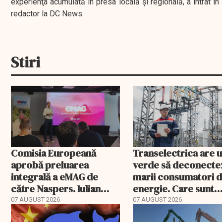
experienţa acumulată în presa locală şi regională, a intrat
redactor la DC News.
Stiri
Comisia Europeană
Transelectrica are 
aprobă preluarea
verde să deconecte
integrală a eMAG de
marii consumatori 
către Naspers. Iulian
energie. Care sunt
Stanciu iese din
condițiile
07 AUGUST 2026
07 AUGUST 2026
acționariat