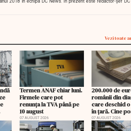
 în anul 2018 în echipa DC News. În prezent este redactor-şef DC
Vezi toate a
undă
Termen ANAF chiar luni.
200.000 de eur
ze
Firmele care pot
românii din di
de
renunța la TVA până pe
care deschid o
10 august
în țară. Cine p
banii și ce treb
07 AUGUST 2026
07 AUGUST 2026
rambursat