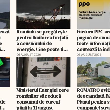
ează
România se pregătește
Factura PPC ar
ă
pentru limitarea forțată
pagină de suma
e
a consumului de
toate informați
i
energie. Cine poate fi
contează la î
deconectat
06 AUGUST 2026
06 AUGUST 2026
Ministerul Energiei cere
ROMAERO evit
românilor să reducă
deocamdată fal
nde
consumul de curent
Planul pentru 
t
până la 31 august
companiei stra