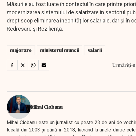
Măsurile au fost luate în contextul în care printre prior
modernizarea sistemului de salarizare în sectorul pub
drept scop eliminarea inechităţilor salariale, dar și în co
Redresare și Reziliență.
majorare
ministerul muncii
salarii
Urmăriți-n
Mihai Ciobanu
Mihai Ciobanu este un jurnalist cu peste 23 de ani de vechime
locală din 2003 şi până în 2018, lucrând la unele dintre cele 