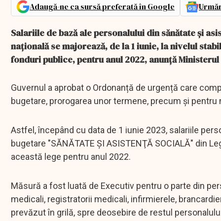
Adaugă-ne ca sursă preferată în Google
Urmăr
Salariile de bază ale personalului din sănătate și asi
națională se majorează, de la 1 iunie, la nivelul stab
fonduri publice, pentru anul 2022, anunţă Ministerul
Guvernul a aprobat o Ordonanță de urgență care comple
bugetare, prorogarea unor termene, precum şi pentru 
Astfel, începând cu data de 1 iunie 2023, salariile perso
bugetare "SĂNĂTATE ŞI ASISTENŢĂ SOCIALĂ" din Legea-
această lege pentru anul 2022.
Măsură a fost luată de Executiv pentru o parte din perso
medicali, registratorii medicali, infirmierele, brancardie
prevăzut în grilă, spre deosebire de restul personalului