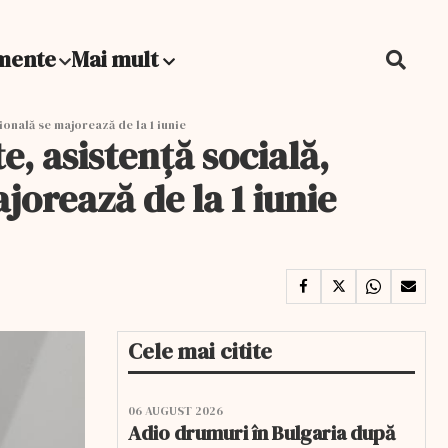
mente
Mai mult
țională se majorează de la 1 iunie
e, asistență socială,
jorează de la 1 iunie
Cele mai citite
06 AUGUST 2026
Adio drumuri în Bulgaria după