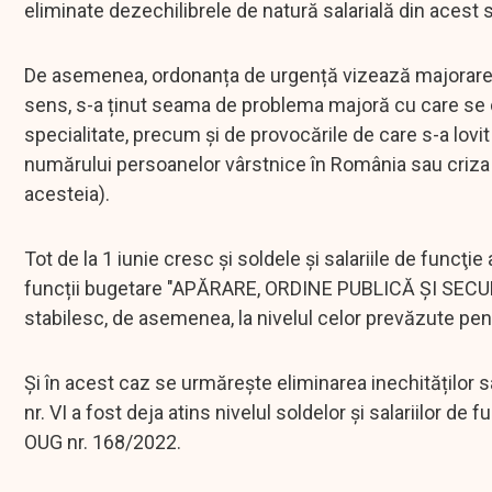
eliminate dezechilibrele de natură salarială din acest 
De asemenea, ordonanța de urgență vizează majorarea s
sens, s-a ținut seama de problema majoră cu care se 
specialitate, precum și de provocările de care s-a lov
numărului persoanelor vârstnice în România sau criza 
acesteia).
Tot de la 1 iunie cresc și soldele și salariile de funcţi
funcții bugetare "APĂRARE, ORDINE PUBLICĂ ȘI SECU
stabilesc, de asemenea, la nivelul celor prevăzute pen
Și în acest caz se urmărește eliminarea inechităților s
nr. VI a fost deja atins nivelul soldelor și salariilor 
OUG nr. 168/2022.