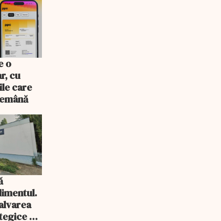
e o
r, cu
ile care
ndemână
ă
imentul.
salvarea
tegice a