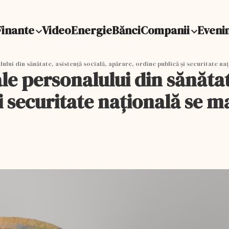
Finante
Video
Energie
Bănci
Companii
Eveni
lului din sănătate, asistență socială, apărare, ordine publică și securitate na
 ale personalului din sănătat
 securitate națională se ma