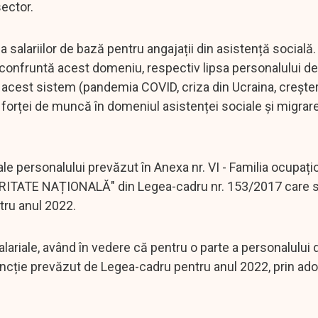
sector.
alariilor de bază pentru angajații din asistență socială.
confruntă acest domeniu, respectiv lipsa personalului de
it acest sistem (pandemia COVID, criza din Ucraina, crește
forței de muncă în domeniul asistenței sociale și migrar
e ale personalului prevăzut în Anexa nr. VI - Familia ocupaț
RITATE NAȚIONALĂ" din Legea-cadru nr. 153/2017 care 
tru anul 2022.
alariale, având în vedere că pentru o parte a personalului
de funcție prevăzut de Legea-cadru pentru anul 2022, prin ad