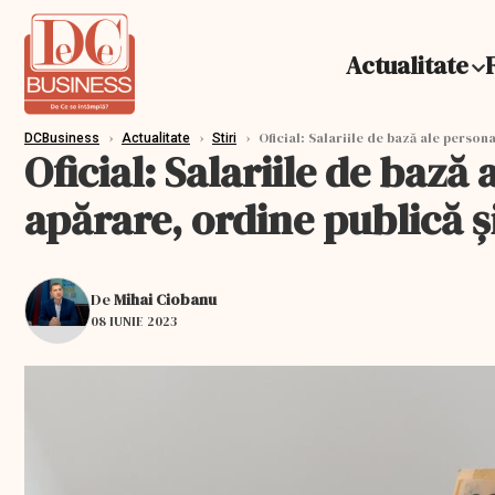
Actualitate
›
›
›
Oficial: Salariile de bază ale persona
DCBusiness
Actualitate
Stiri
Oficial: Salariile de bază
apărare, ordine publică și
De
Mihai Ciobanu
08 IUNIE 2023