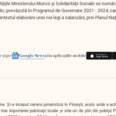
ităţile Ministerului Muncii şi Solidarităţii Sociale se număr
lic, prevăzută în Programul de Guvernare 2021 - 2024, ca
ntextul elaborării unei noi legi a salarizării, prin Planul Na
Google News
e și pe
și în aplicațiile mobile
. Şi-a început cariera jurnalistică în Ploieşti, acolo unde a act
mai importante publicaţii locale şi site-uri de ştiri din judeţul