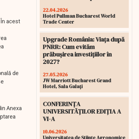
22.04.2026
Hotel Pullman Bucharest World
 În acest
Trade Center
rea
Upgrade România: Viața după
PNRR: Cum evităm
ea
prăbușirea investițiilor în
2027?
ională de
27.05.2026
JW Marriott Bucharest Grand
se
Hotel, Sala Galați
CONFERINȚA
 din Anexa
UNIVERSITĂȚILOR EDIȚIA A
optarea
VI-A
10.06.2026
Universitatea de Științe Agronomice