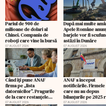
Pariul de 900 de
După mai multe amâ
milioane de dolari al
Apele Române anunț
Chinei. Compania de
barjele vor fi scufu
roboți care vine la bursă
astăzi în Dunăre
07 AUGUST 2026
07 AUGUST 2026
Când îți pune ANAF
ANAF a început
firma pe „lista
notificările. Firmele
datornicilor”. Pragurile
care nu au depus
de la care restanțele
bilanțurile pe 2025 
devin publice
să ajungă inactive fi
07 AUGUST 2026
07 AUGUST 2026