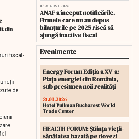
07 AUGUST 2026
ANAF a început notificările.
Firmele care nu au depus
e
bilanțurile pe 2025 riscă să
it din
ajungă inactive fiscal
Evenimente
ri fiscal-
Energy Forum Ediția a XV-a:
Piața energiei din România,
funcții
sub presiunea noii realități
ăzute de
31.03.2026
Hotel Pullman Bucharest World
Trade Center
cienii
izare
HEALTH FORUM: Știința vieții-
fel
sănătatea bazată pe dovezi