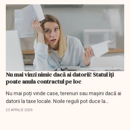
companii.
Nu mai vinzi nimic dacă ai datorii! Statul îți
poate anula contractul pe loc
Nu mai poți vinde case, terenuri sau mașini dacă ai
datorii la taxe locale. Noile reguli pot duce la
anularea contractului.
25 APRILIE 2026