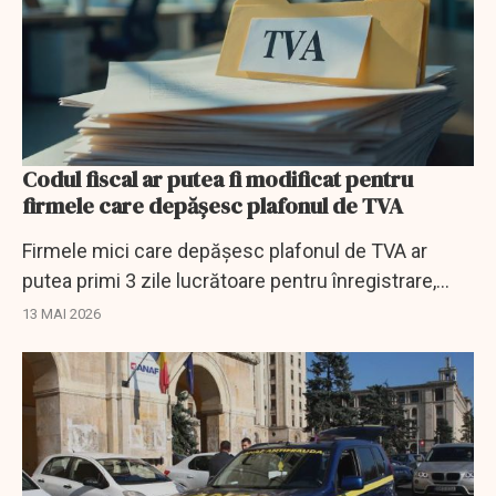
Codul fiscal ar putea fi modificat pentru
firmele care depășesc plafonul de TVA
Firmele mici care depășesc plafonul de TVA ar
putea primi 3 zile lucrătoare pentru înregistrare,
potrivit unei propuneri legislative aflate la Senat.
13 MAI 2026