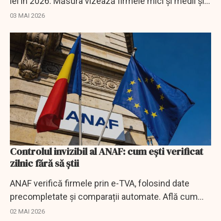
lei în 2026. Măsura vizează firmele mici și medii și
schimbă fluxul de cash.
03 MAI 2026
Controlul invizibil al ANAF: cum ești verificat
zilnic fără să știi
ANAF verifică firmele prin e-TVA, folosind date
precompletate și comparații automate. Află cum
funcționează sistemul și ce riscuri apar pentru
02 MAI 2026