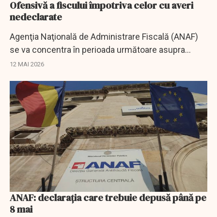
Ofensivă a fiscului împotriva celor cu averi
nedeclarate
Agenţia Naţională de Administrare Fiscală (ANAF)
se va concentra în perioada următoare asupra
persoanelor cu averi şi venituri nedeclarate.
12 MAI 2026
ANAF: declarația care trebuie depusă până pe
8 mai