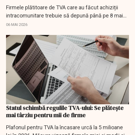
Firmele plătitoare de TVA care au făcut achiziții
intracomunitare trebuie să depună până pe 8 mai
declarația pentru schimbarea perioadei fiscale din
06 MAI 2026
trimestru în lună.
Statul schimbă regulile TVA-ului: Se plătește
mai târziu pentru mii de firme
Plafonul pentru TVA la încasare urcă la 5 milioane