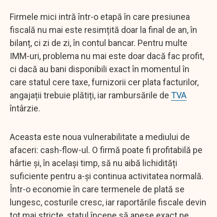
Firmele mici intră într-o etapă în care presiunea
fiscală nu mai este resimțită doar la final de an, în
bilanț, ci zi de zi, în contul bancar. Pentru multe
IMM-uri, problema nu mai este doar dacă fac profit,
ci dacă au bani disponibili exact în momentul în
care statul cere taxe, furnizorii cer plata facturilor,
angajații trebuie plătiți, iar rambursările de
TVA
întârzie.
Aceasta este noua vulnerabilitate a mediului de
afaceri: cash-flow-ul. O firmă poate fi profitabilă pe
hârtie și, în același timp, să nu aibă lichidități
suficiente pentru a-și continua activitatea normală.
Într-o economie în care termenele de plată se
lungesc, costurile cresc, iar raportările fiscale devin
tot mai stricte, statul începe să apese exact pe