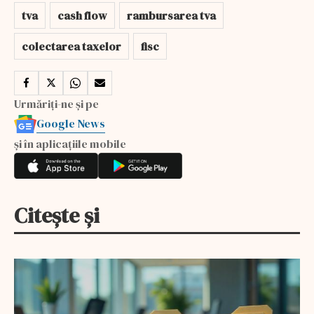
tva
cash flow
rambursarea tva
colectarea taxelor
fisc
Urmăriți-ne și pe
Google News
și în aplicațiile mobile
Citește și