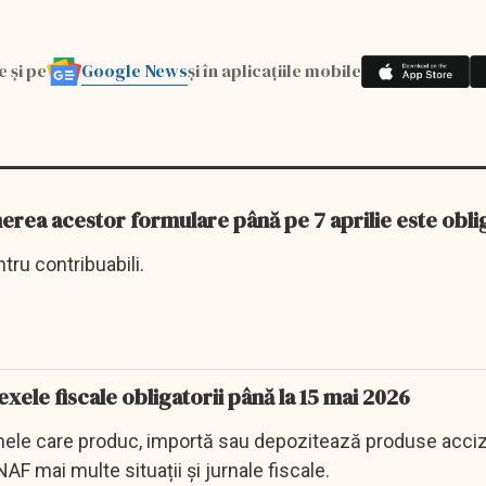
Google News
e și pe
și în aplicațiile mobile
nerea acestor formulare până pe 7 aprilie este obli
ntru contribuabili.
nexele fiscale obligatorii până la 15 mai 2026
irmele care produc, importă sau depozitează produse acciz
AF mai multe situații și jurnale fiscale.