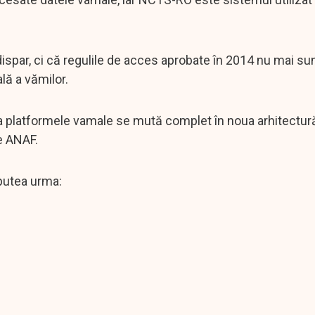
par, ci că regulile de acces aprobate în 2014 nu mai su
lă a vămilor.
la platformele vamale se mută complet în noua arhitectur
e ANAF.
 putea urma: