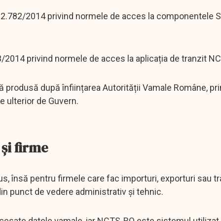
 nr. 2.782/2014 privind normele de acces la componentele 
83/2014 privind normele de acces la aplicația de tranzit N
lă produsă după înființarea Autorității Vamale Române, pri
e ulterior de Guvern.
și firme
us, însă pentru firmele care fac importuri, exporturi sau tr
n punct de vedere administrativ și tehnic.
ocesate datele vamale, iar NCTS-RO este sistemul utilizat