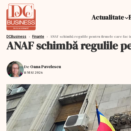
Actualitate
›
›
ANAF schimbă regulile pentru firmele care fac i
DCBusiness
Finante
ANAF schimbă regulile pen
De
Oana Pavelescu
11 MAI 2026