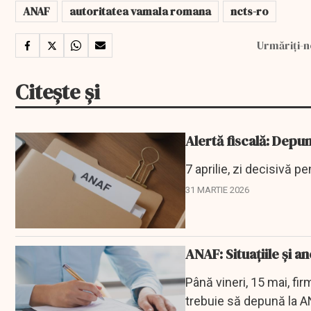
ANAF
autoritatea vamala romana
ncts-ro
Urmăriți-n
Citește și
Alertă fiscală: Depu
7 aprilie, zi decisivă pe
31 MARTIE 2026
ANAF: Situațiile și a
Până vineri, 15 mai, f
trebuie să depună la AN