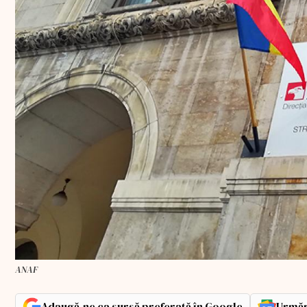
ANAF
Adaugă-ne ca sursă preferată în Google
Urmăr