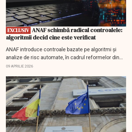
ANAF schimbă radical controalele:
EXCLUSIV
algoritmii decid cine este verificat
ANAF introduce controale bazate pe algoritmi și
analize de risc automate, în cadrul reformelor din
PNRR, pentru combaterea evaziunii fiscale.
09 APRILIE 2026
EXCLUSIV