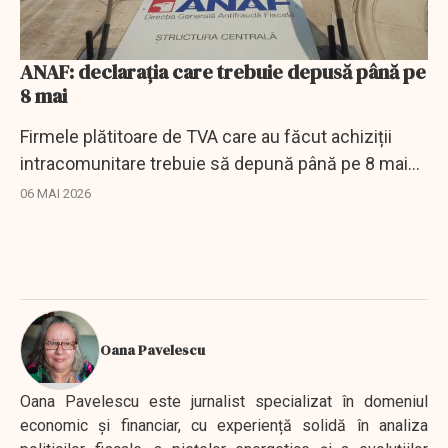
ANAF: declarația care trebuie depusă până pe
8 mai
Firmele plătitoare de TVA care au făcut achiziții
intracomunitare trebuie să depună până pe 8 mai
declarația pentru schimbarea perioadei fiscale din
06 MAI 2026
trimestru în lună.
Oana Pavelescu
Oana Pavelescu este jurnalist specializat în domeniul
economic și financiar, cu experiență solidă în analiza