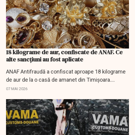
18 kilograme de aur, confiscate de ANAF. Ce
alte sancțiuni au fost aplicate
ANAF Antifraudă a confiscat aproape 18 kilograme
de aur de la o casă de amanet din Timișoara.
Valoarea bunurilor depășește 9 milioane de lei.
07 MAI 2026