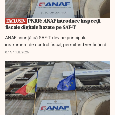
PNRR: ANAF introduce inspecții
EXCLUSIV
fiscale digitale bazate pe SAF-T
ANAF anunță că SAF-T devine principalul
instrument de control fiscal, permițând verificări de
la distanță și reducând controalele clasice la firme.
07 APRILIE 2026