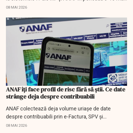
2026. Pot apărea întârzieri și disfuncționalități
08 MAI 2026
temporare.
ANAF îți face profil de risc fără să știi. Ce date
strânge deja despre contribuabili
ANAF colectează deja volume uriașe de date
despre contribuabili prin e-Factura, SPV și
tranzacțiile bancare. Cum funcționează profilul de
08 MAI 2026
risc fiscal.