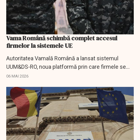
Vama Română schimbă complet accesul
firmelor la sistemele UE
Autoritatea Vamală Română a lansat sistemul
UUM&DS-RO, noua platformă prin care firmele se
conectează la sistemele vamale centrale ale UE.
06 MAI 2026