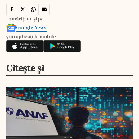
Urmăriți-ne și pe
Google News
și în aplicațiile mobile
Citește și
EXCLUSIV