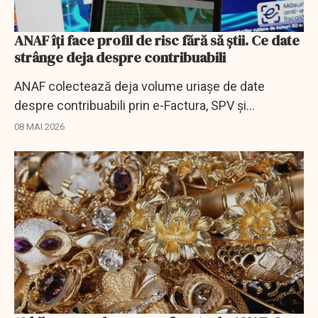
ANAF îți face profil de risc fără să știi. Ce date
strânge deja despre contribuabili
ANAF colectează deja volume uriașe de date
despre contribuabili prin e-Factura, SPV și
tranzacțiile bancare. Cum funcționează profilul de
08 MAI 2026
risc fiscal.