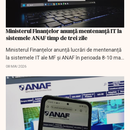
Ministerul Finanțelor anunță mentenanță IT la
sistemele ANAF timp de trei zile
Ministerul Finanțelor anunță lucrări de mentenanță
la sistemele IT ale MF și ANAF în perioada 8-10 mai
2026. Pot apărea întârzieri și disfuncționalități
08 MAI 2026
temporare.