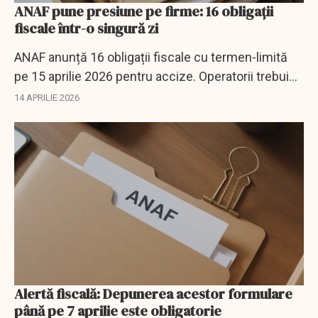
ANAF pune presiune pe firme: 16 obligații
fiscale într-o singură zi
ANAF anunță 16 obligații fiscale cu termen-limită
pe 15 aprilie 2026 pentru accize. Operatorii trebuie
să depună situații și jurnale detaliate.
14 APRILIE 2026
Alertă fiscală: Depunerea acestor formulare
până pe 7 aprilie este obligatorie