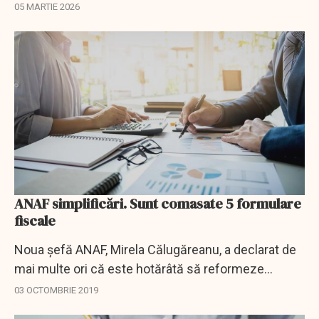
datorii, comercianții de carburanți, sistemul e-TVA
05 MARTIE 2026
și controlul ANAF.
ANAF simplificări. Sunt comasate 5 formulare
fiscale
Noua șefă ANAF, Mirela Călugăreanu, a declarat de
mai multe ori că este hotărâtă să reformeze
instituția și că va lua măsură pentru simplificarea și
03 OCTOMBRIE 2019
debirocratizarea activității și a...