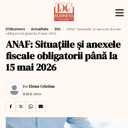
›
›
›
ANAF: Situațiile și anexele fiscale
DCBusiness
Actualitate
Stiri
obligatorii până la 15 mai 2026
ANAF: Situațiile și anexele
fiscale obligatorii până la
15 mai 2026
De
Elena Cristian
11 MAI 2026