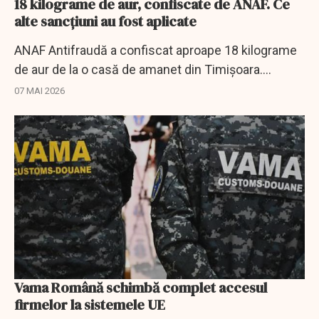
18 kilograme de aur, confiscate de ANAF. Ce
alte sancțiuni au fost aplicate
ANAF Antifraudă a confiscat aproape 18 kilograme
de aur de la o casă de amanet din Timișoara.
Valoarea bunurilor depășește 9 milioane de lei.
07 MAI 2026
Vama Română schimbă complet accesul
firmelor la sistemele UE