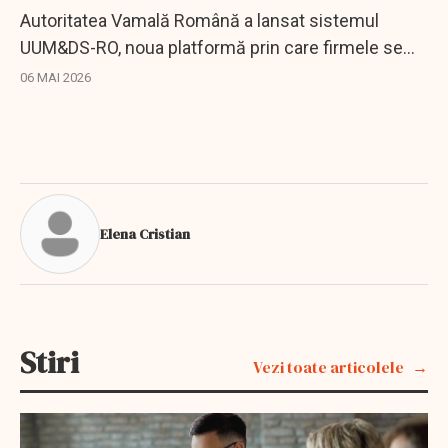
Autoritatea Vamală Română a lansat sistemul
UUM&DS-RO, noua platformă prin care firmele se
conectează la sistemele vamale centrale ale UE.
06 MAI 2026
Elena Cristian
Stiri
Vezi toate articolele