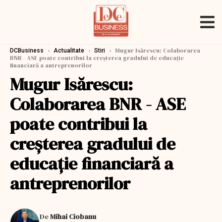
›
›
›
Mugur Isărescu: Colaborarea
DCBusiness
Actualitate
Stiri
BNR - ASE poate contribui la creşterea gradului de educaţie
financiară a antreprenorilor
Mugur Isărescu:
Colaborarea BNR - ASE
poate contribui la
creşterea gradului de
educaţie financiară a
antreprenorilor
De
Mihai Ciobanu