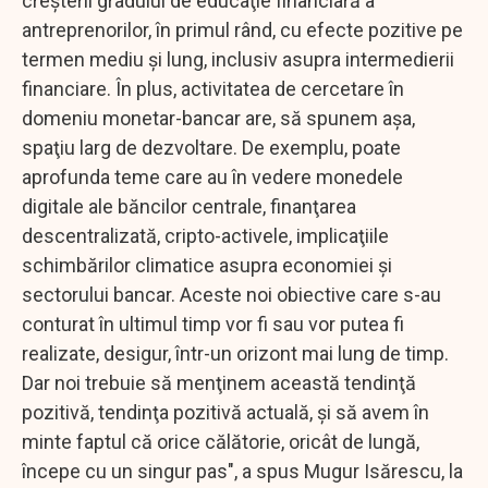
creşterii gradului de educaţie financiară a
antreprenorilor, în primul rând, cu efecte pozitive pe
termen mediu şi lung, inclusiv asupra intermedierii
financiare. În plus, activitatea de cercetare în
domeniu monetar-bancar are, să spunem aşa,
spaţiu larg de dezvoltare. De exemplu, poate
aprofunda teme care au în vedere monedele
digitale ale băncilor centrale, finanţarea
descentralizată, cripto-activele, implicaţiile
schimbărilor climatice asupra economiei şi
sectorului bancar. Aceste noi obiective care s-au
conturat în ultimul timp vor fi sau vor putea fi
realizate, desigur, într-un orizont mai lung de timp.
Dar noi trebuie să menţinem această tendinţă
pozitivă, tendinţa pozitivă actuală, şi să avem în
minte faptul că orice călătorie, oricât de lungă,
începe cu un singur pas", a spus Mugur Isărescu, la